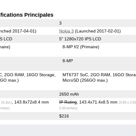
fications Principales
3
nched 2017-04-01)
Nokia 3
(Launched 2017-02-01)
PS LCD
5" 1280x720 IPS LCD
maire)
8-MP f/2
(Primaire)
8-MP
C
2GO RAM
16GO Storage
MT6737 SoC
2GO RAM
16GO Stora
8GO max.)
MicroSD (256GO max.)
2650 mAh
g
, 143.8x72x8.4 mm
IP Rating
, 143.4x71.4x8.5 mm
(5.3oz)
(5.65 x 2.8
inches)
0.33 inches)
$216