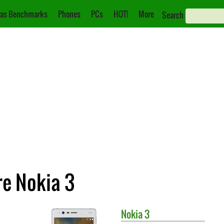
as Benchmarks
Phones
PCs
HOT!
More
Search
re Nokia 3
Nokia
3