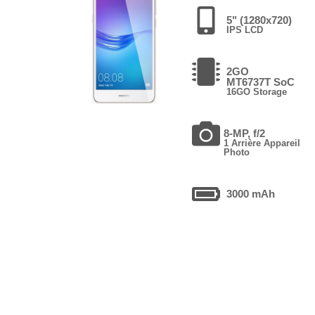
5" (1280x720)
IPS LCD
2GO
MT6737T SoC
16GO Storage
8-MP, f/2
1 Arrière Appareil
Photo
3000 mAh