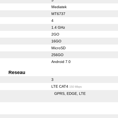
Mediatek
MT6737
4
1.4 GHz
2GO
16GO
MicroSD
256GO
Android 7.0
Reseau
3
LTE CAT4
150 Mbps
GPRS
EDGE
LTE