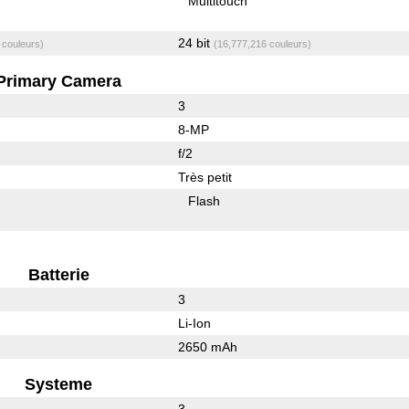
Multitouch
24 bit
 couleurs)
(16,777,216 couleurs)
Primary Camera
3
8-MP
f/2
Très petit
Flash
Batterie
3
Li-Ion
2650 mAh
Systeme
3