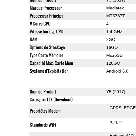
Marque Processeur
Mediatek
Processeur Principal
MT6737T
# Cores CPU
4
Vitesse horloge CPU
1.4 GHz
RAM
2GO
Options de Stockage
16GO
Type Carte Mémoire
MicroSD
Capacité Max. Carte Mem
128GO
Système d'Exploitation
Android 6.0
Nom du Produit
Y5 (2017)
Categorie LTE (Download)
GPRS
EDGE
Propriétés Modem
b
g
n
Standards WiFi
Hotspot WiFi