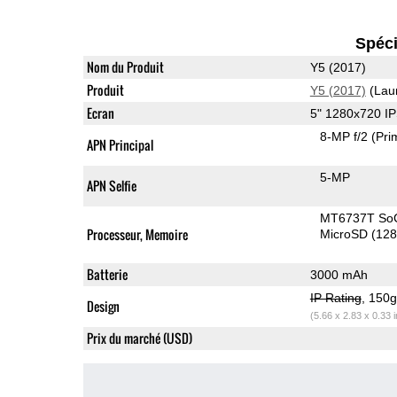
Spéci
Nom du Produit
Y5 (2017)
Produit
Y5 (2017)
(Lau
Ecran
5" 1280x720 I
8-MP f/2
(Pri
APN Principal
5-MP
APN Selfie
MT6737T So
Processeur, Memoire
MicroSD (12
Batterie
3000 mAh
IP Rating
, 150
Design
(5.66 x 2.83 x 0.33 
Prix du marché (USD)