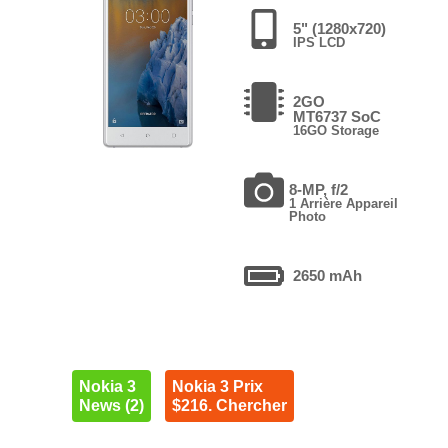
5" (1280x720)
IPS LCD
2GO
MT6737 SoC
16GO Storage
8-MP, f/2
1 Arrière Appareil
Photo
2650 mAh
Nokia 3
Nokia 3 Prix
News (2)
$216. Chercher