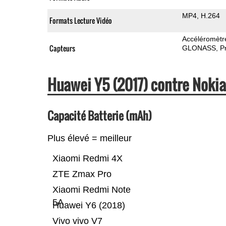
MP4
H.264
Formats Lecture Vidéo
Accéléromètr
Capteurs
GLONASS
P
Huawei Y5 (2017) contre Noki
Capacité Batterie (mAh)
Plus élevé = meilleur
Xiaomi Redmi 4X
ZTE Zmax Pro
Xiaomi Redmi Note
5A
Huawei Y6 (2018)
Vivo vivo V7