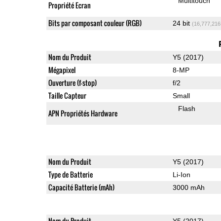
Multitouch
Propriété Ecran
Bits par composant couleur (RGB)
24 bit
(16,777,216
Nom du Produit
Y5 (2017)
Mégapixel
8-MP
Ouverture (f-stop)
f/2
Taille Capteur
Small
Flash
APN Propriétés Hardware
Nom du Produit
Y5 (2017)
Type de Batterie
Li-Ion
Capacité Batterie (mAh)
3000 mAh
Nom du Produit
Y5 (2017)