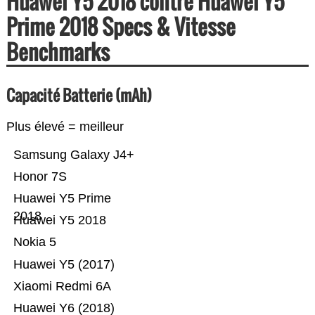
Huawei Y5 2018 contre Huawei Y5
Prime 2018 Specs & Vitesse
Benchmarks
Capacité Batterie (mAh)
Plus élevé = meilleur
Samsung Galaxy J4+
Honor 7S
Huawei Y5 Prime
2018
Huawei Y5 2018
Nokia 5
Huawei Y5 (2017)
Xiaomi Redmi 6A
Huawei Y6 (2018)