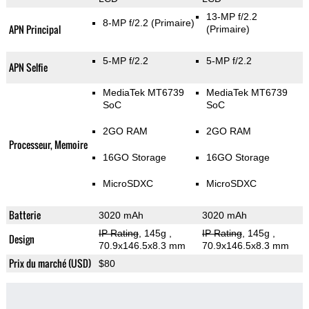
13-MP f/2.2
8-MP f/2.2
(Primaire)
APN Principal
(Primaire)
5-MP f/2.2
5-MP f/2.2
APN Selfie
MediaTek MT6739
MediaTek MT6739
SoC
SoC
2GO RAM
2GO RAM
Processeur, Memoire
16GO Storage
16GO Storage
MicroSDXC
MicroSDXC
Batterie
3020 mAh
3020 mAh
IP Rating
, 145g
,
IP Rating
, 145g
,
Design
70.9x146.5x8.3 mm
70.9x146.5x8.3 mm
Prix du marché (USD)
$80