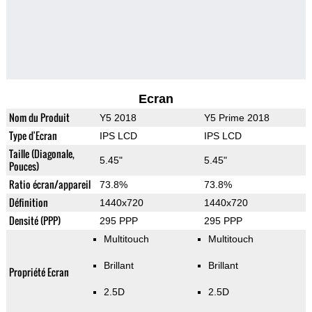
Ecran
Nom du Produit
Y5 2018
Y5 Prime 2018
Type d'Ecran
IPS LCD
IPS LCD
Taille (Diagonale,
5.45"
5.45"
Pouces)
Ratio écran/appareil
73.8%
73.8%
Définition
1440x720
1440x720
Densité (PPP)
295 PPP
295 PPP
Multitouch
Multitouch
Brillant
Brillant
Propriété Ecran
2.5D
2.5D