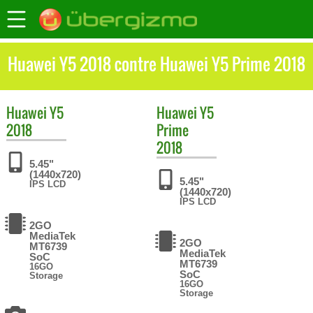
Huawei Y5 2018 contre Huawei Y5 Prime 2018
Huawei
Y5
Huawei
Y5
2018
Prime
2018
5.45"
(1440x720)
5.45"
IPS LCD
(1440x720)
IPS LCD
2GO
MediaTek
2GO
MT6739
MediaTek
SoC
MT6739
16GO
SoC
Storage
16GO
Storage