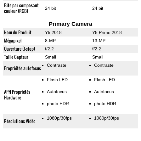
Bits par composant
24 bit
24 bit
couleur (RGB)
Primary Camera
Nom du Produit
Y5 2018
Y5 Prime 2018
Mégapixel
8-MP
13-MP
Ouverture (f-stop)
f/2.2
f/2.2
Taille Capteur
Small
Small
Contraste
Contraste
Propriétés autofocus
Flash LED
Flash LED
APN Propriétés
Autofocus
Autofocus
Hardware
photo HDR
photo HDR
1080p/30fps
1080p/30fps
Résolutions Vidéo