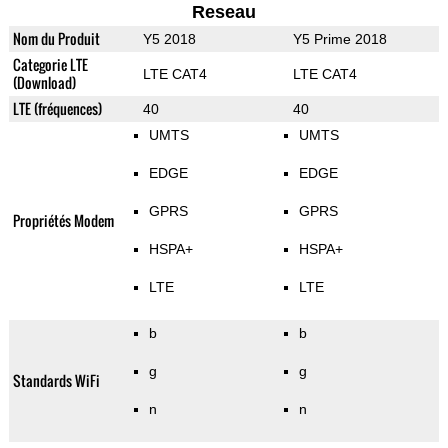
Reseau
Nom du Produit
Y5 2018
Y5 Prime 2018
Categorie LTE
LTE CAT4
LTE CAT4
(Download)
LTE (fréquences)
40
40
UMTS
UMTS
EDGE
EDGE
GPRS
GPRS
Propriétés Modem
HSPA+
HSPA+
LTE
LTE
b
b
g
g
Standards WiFi
n
n