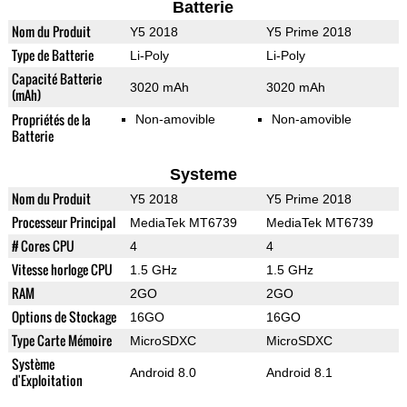
Batterie
Nom du Produit
Y5 2018
Y5 Prime 2018
Type de Batterie
Li-Poly
Li-Poly
Capacité Batterie
3020 mAh
3020 mAh
(mAh)
Propriétés de la
Non-amovible
Non-amovible
Batterie
Systeme
Nom du Produit
Y5 2018
Y5 Prime 2018
Processeur Principal
MediaTek MT6739
MediaTek MT6739
# Cores CPU
4
4
Vitesse horloge CPU
1.5 GHz
1.5 GHz
RAM
2GO
2GO
Options de Stockage
16GO
16GO
Type Carte Mémoire
MicroSDXC
MicroSDXC
Système
Android 8.0
Android 8.1
d'Exploitation