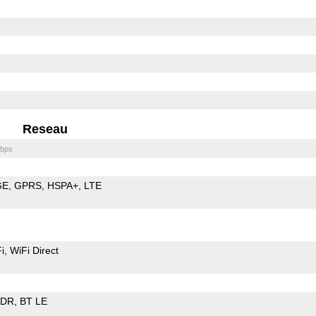
Reseau
bps
GE
GPRS
HSPA+
LTE
i
WiFi Direct
EDR
BT LE