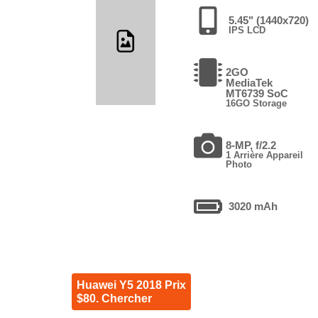
5.45" (1440x720)
IPS LCD
2GO
MediaTek
MT6739 SoC
16GO Storage
8-MP, f/2.2
1 Arrière Appareil
Photo
3020 mAh
Huawei Y5 2018 Prix
$80. Chercher