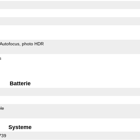
Autofocus
photo HDR
s
Batterie
le
Systeme
739