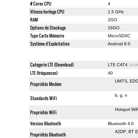
# Cores CPU
4
Vitesse horloge CPU
1.5 GHz
RAM
2GO
Options de Stockage
16GO
Type Carte Mémoire
MicroSDXC
Système d'Exploitation
Android 8.0
Categorie LTE (Download)
LTE CAT4
150 M
LTE (fréquences)
40
UMTS
ED
Propriétés Modem
b
g
n
Standards WiFi
Hotspot WiF
Propriétés WiFi
Version Bluetooth
Bluetooth 4.0
A2DP
BT 
Propriétés Bluetooth