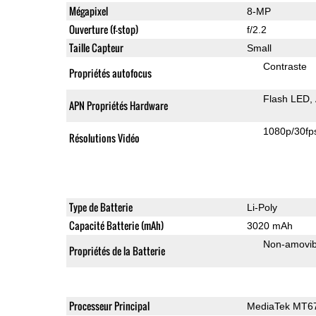
Mégapixel
8-MP
Ouverture (f-stop)
f/2.2
Taille Capteur
Small
Contraste
Propriétés autofocus
Flash LED
APN Propriétés Hardware
1080p/30fp
Résolutions Vidéo
Type de Batterie
Li-Poly
Capacité Batterie (mAh)
3020 mAh
Non-amovib
Propriétés de la Batterie
Processeur Principal
MediaTek MT6