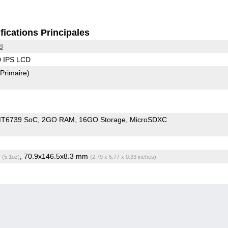
fications Principales
8
0 IPS LCD
(Primaire)
MT6739 SoC
2GO RAM
16GO Storage
MicroSDXC
g
, 70.9x146.5x8.3 mm
(5.1oz)
(2.79 x 5.77 x 0.33 inches)