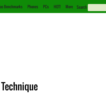
as Benchmarks
Phones
PCs
HOT!
More
Search
 Technique