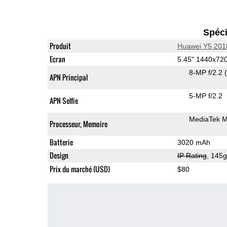
Spéci
Produit
Huawei Y5 201
Ecran
5.45" 1440x72
8-MP f/2.2
APN Principal
5-MP f/2.2
APN Selfie
MediaTek 
Processeur, Memoire
Batterie
3020 mAh
Design
IP Rating
, 145
Prix du marché (USD)
$80