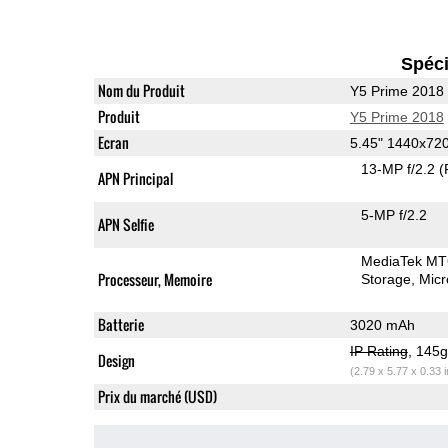
Spéci
Nom du Produit
Y5 Prime 2018
Produit
Y5 Prime 2018
Ecran
5.45" 1440x72
13-MP f/2.2
(
APN Principal
5-MP f/2.2
APN Selfie
MediaTek MT
Processeur, Memoire
Storage
Mic
Batterie
3020 mAh
IP Rating
, 145
Design
(2.79 x 5.77 x 0.33 
Prix du marché (USD)