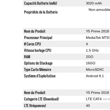
Capacité Batterie (mAh)
3020 mAh
Non-amovibl
Propriétés de la Batterie
Nom du Produit
Y5 Prime 2018
Processeur Principal
MediaTek MT6
# Cores CPU
4
Vitesse horloge CPU
1.5 GHz
RAM
2GO
Options de Stockage
16GO
Type Carte Mémoire
MicroSDXC
Système d'Exploitation
Android 8.1
Nom du Produit
Y5 Prime 2018
Categorie LTE (Download)
LTE CAT4
150 M
LTE (fréquences)
40