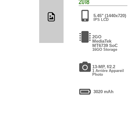
2018
5.45" (1440x720)
IPS LCD
2GO
MediaTek
MT6739 SoC
16GO Storage
13-MP, f/2.2
1 Arrière Appareil
Photo
3020 mAh