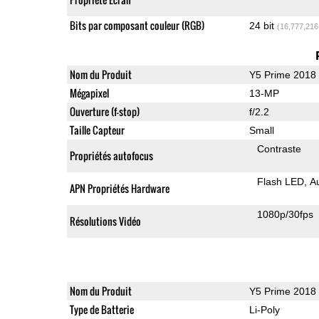
Bits par composant couleur (RGB)
24 bit
(16,777,216
Nom du Produit
Y5 Prime 2018
Mégapixel
13-MP
Ouverture (f-stop)
f/2.2
Taille Capteur
Small
Contraste
Propriétés autofocus
Flash LED
A
APN Propriétés Hardware
1080p/30fps
Résolutions Vidéo
Nom du Produit
Y5 Prime 2018
Type de Batterie
Li-Poly