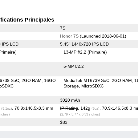
fications Principales
7S
Honor 7S
(Launched 2018-06-01)
0 IPS LCD
5.45" 1440x720 IPS LCD
Primaire)
13-MP f/2.2
(Primaire)
5-MP f/2.2
6739 SoC
2GO RAM
16GO
MediaTek MT6739 SoC
2GO RAM
1
roSDXC
Storage
MicroSDXC
3020 mAh
g
, 70.9x146.5x8.3 mm
IP Rating
, 142g
, 70.9x146.5x8.3 
(5.1oz)
(5oz)
inches)
(2.79 x 5.77 x 0.33 inches)
$83