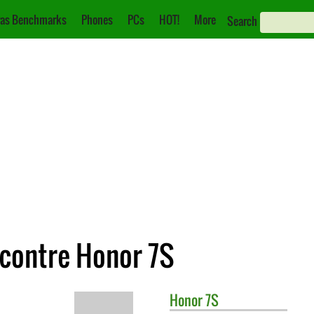
as Benchmarks
Phones
PCs
HOT!
More
Search
contre Honor 7S
Honor
7S