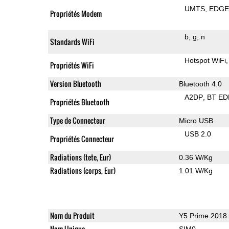
UMTS
EDG
Propriétés Modem
b
g
n
Standards WiFi
Hotspot WiFi
Propriétés WiFi
Version Bluetooth
Bluetooth 4.0
A2DP
BT ED
Propriétés Bluetooth
Type de Connecteur
Micro USB
USB 2.0
Propriétés Connecteur
Radiations (tete, Eur)
0.36 W/Kg
Radiations (corps, Eur)
1.01 W/Kg
Nom du Produit
Y5 Prime 2018
Nom Unique
SIM0