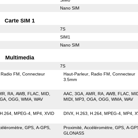
Nano SIM
Carte SIM 1
7S
SIM1
Nano SIM
Multimedia
7S
Radio FM
Connecteur
Haut-Parleur
Radio FM
Connecteur
3.5mm
MR
RA
AWB
FLAC
MID
AAC
3GA
AMR
RA
AWB
FLAC
MI
GA
OGG
WMA
WAV
MIDI
MP3
OGA
OGG
WMA
WAV
H.264
MPEG-4
MP4
XVID
DIVX
H.263
H.264
MPEG-4
MP4
X
céléromètre
GPS
A-GPS
Proximité
Accéléromètre
GPS
A-GP
GLONASS