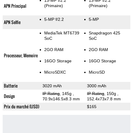
13-MP f/2.2
13-MP f/2.2
APN Principal
(Primaire)
(Primaire)
5-MP f/2.2
5-MP
APN Selfie
MediaTek MT6739
Snapdragon 425
SoC
SoC
2GO RAM
2GO RAM
Processeur, Memoire
16GO Storage
16GO Storage
MicroSDXC
MicroSD
Batterie
3020 mAh
3000 mAh
IP Rating
, 145g
,
IP Rating
, 150g
,
Design
70.9x146.5x8.3 mm
152.4x73x7.8 mm
Prix du marché (USD)
$165