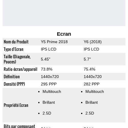
Ecran
Nom du Produit
Y5 Prime 2018
Y6 (2018)
Type d'Ecran
IPS LCD
IPS LCD
Taille (Diagonale,
5.45"
5.7"
Pouces)
Ratio écran/appareil
73.8%
75.4%
Définition
1440x720
1440x720
Densité (PPP)
295 PPP
282 PPP
Multitouch
Multitouch
Brillant
Brillant
Propriété Ecran
2.5D
2.5D
Bits par composant