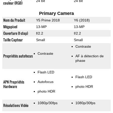
24 bit
24 bit
couleur (RGB)
Primary Camera
Nom du Produit
Y5 Prime 2018
Y6 (2018)
Mégapixel
13-MP
13-MP
Ouverture (f-stop)
f/2.2
f/2.2
Taille Capteur
Small
Small
Contraste
Contraste
Propriétés autofocus
AF à détection de
phase
Flash LED
Flash LED
APN Propriétés
Autofocus
Hardware
photo HDR
photo HDR
1080p/30fps
1080p/30fps
Résolutions Vidéo