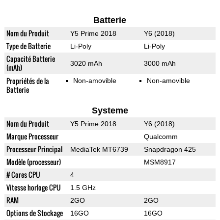
Batterie
Nom du Produit
Y5 Prime 2018
Y6 (2018)
Type de Batterie
Li-Poly
Li-Poly
Capacité Batterie
3020 mAh
3000 mAh
(mAh)
Propriétés de la
Non-amovible
Non-amovible
Batterie
Systeme
Nom du Produit
Y5 Prime 2018
Y6 (2018)
Marque Processeur
Qualcomm
Processeur Principal
MediaTek MT6739
Snapdragon 425
Modèle (processeur)
MSM8917
# Cores CPU
4
Vitesse horloge CPU
1.5 GHz
RAM
2GO
2GO
Options de Stockage
16GO
16GO