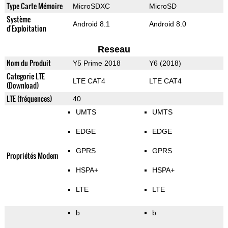
Type Carte Mémoire
MicroSDXC
MicroSD
Système
Android 8.1
Android 8.0
d'Exploitation
Reseau
Nom du Produit
Y5 Prime 2018
Y6 (2018)
Categorie LTE
LTE CAT4
LTE CAT4
(Download)
LTE (fréquences)
40
UMTS
UMTS
EDGE
EDGE
GPRS
GPRS
Propriétés Modem
HSPA+
HSPA+
LTE
LTE
b
b