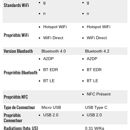
g
g
Standards WiFi
n
n
Hotspot WiFi
Hotspot WiFi
Propriétés WiFi
WiFi Direct
WiFi Direct
Version Bluetooth
Bluetooth 4.0
Bluetooth 4.2
A2DP
A2DP
BT EDR
BT EDR
Propriétés Bluetooth
BT LE
BT LE
NFC Présent
Propriétés NFC
Type de Connecteur
Micro USB
USB Type C
Propriétés
USB 2.0
USB 2.0
Connecteur
Radiations (tete, US)
0.31 W/Kg