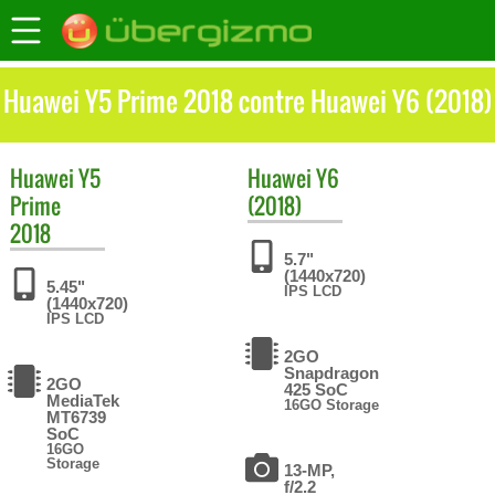
Huawei Y5 Prime 2018 contre Huawei Y6 (2018)
Huawei
Y5
Huawei
Y6
Prime
(2018)
2018
5.7"
(1440x720)
5.45"
IPS LCD
(1440x720)
IPS LCD
2GO
Snapdragon
2GO
425 SoC
MediaTek
16GO Storage
MT6739
SoC
16GO
Storage
13-MP,
f/2.2