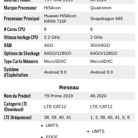
Marque Processeur
HiSilicon
Qualcomm
Huawei HiSilicon
Processeur Principal
Snapdragon 665
KIRIN 710F
# Cores CPU
8
8
Vitesse horloge CPU
2.2 GHz
2 GHz
RAM
4GO
3GO/4GO
Options de Stockage
64GO/128GO
64GO/128GO
Type Carte Mémoire
MicroSDXC
MicroSDXC
Système
Android 9.0
Android 9.0
d'Exploitation
Reseau
Nom du Produit
Y9 Prime 2019
A5 2020
Categorie LTE
LTE CAT12
LTE CAT12
(Download)
LTE (fréquences)
38, 39, 40, 41
1, 3, 38, 40, 41, 5, 8
UMTS
UMTS
EDGE