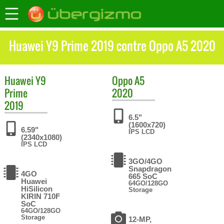
Huawei Y9 Prime 2019 contre Oppo A5 2020
Huawei
Y9
Oppo
A5
Prime
2020
2019
6.5"
(1600x720)
6.59"
IPS LCD
(2340x1080)
IPS LCD
3GO/4GO
Snapdragon
4GO
665 SoC
Huawei
64GO/128GO
HiSilicon
Storage
KIRIN 710F
SoC
64GO/128GO
Storage
12-MP,