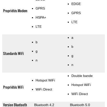
EDGE
GPRS
Propriétés Modem
GPRS
HSPA+
LTE
LTE
a
b
b
g
Standards WiFi
g
n
n
Double bande
Hotspot WiFi
Hotspot WiFi
Propriétés WiFi
WiFi Direct
WiFi Direct
Version Bluetooth
Bluetooth 4.2
Bluetooth 5.0