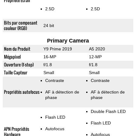
Propriété Ecran
2.5D
2.5D
Bits par composant
24 bit
couleur (RGB)
Primary Camera
Nom du Produit
Y9 Prime 2019
A5 2020
Mégapixel
16-MP
12-MP
Ouverture (f-stop)
f/1.8
f/1.8
Taille Capteur
Small
Small
Contraste
Contraste
Propriétés autofocus
AF à détection de
AF à détection de
phase
phase
Double Flash LED
Flash LED
Flash LED
APN Propriétés
Autofocus
Hardware
Autofocus