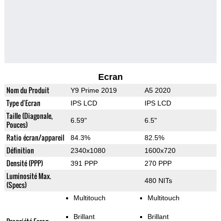
Ecran
Nom du Produit
Y9 Prime 2019
A5 2020
Type d'Ecran
IPS LCD
IPS LCD
Taille (Diagonale,
6.59"
6.5"
Pouces)
Ratio écran/appareil
84.3%
82.5%
Définition
2340x1080
1600x720
Densité (PPP)
391 PPP
270 PPP
Luminosité Max.
480 NITs
(Specs)
Multitouch
Multitouch
Brillant
Brillant