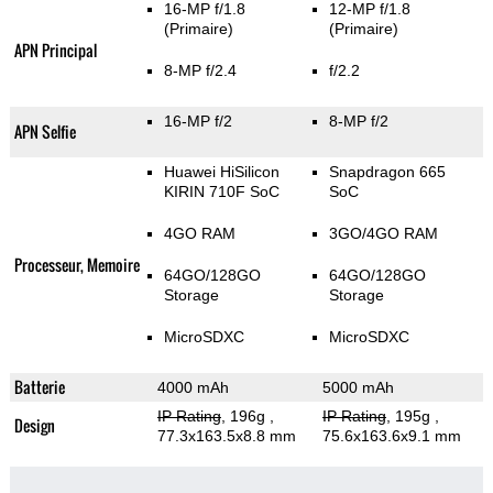
16-MP f/1.8
12-MP f/1.8
(Primaire)
(Primaire)
APN Principal
8-MP f/2.4
f/2.2
16-MP f/2
8-MP f/2
APN Selfie
Huawei HiSilicon
Snapdragon 665
KIRIN 710F SoC
SoC
4GO RAM
3GO/4GO RAM
Processeur, Memoire
64GO/128GO
64GO/128GO
Storage
Storage
MicroSDXC
MicroSDXC
Batterie
4000 mAh
5000 mAh
IP Rating
, 196g
,
IP Rating
, 195g
,
Design
77.3x163.5x8.8 mm
75.6x163.6x9.1 mm