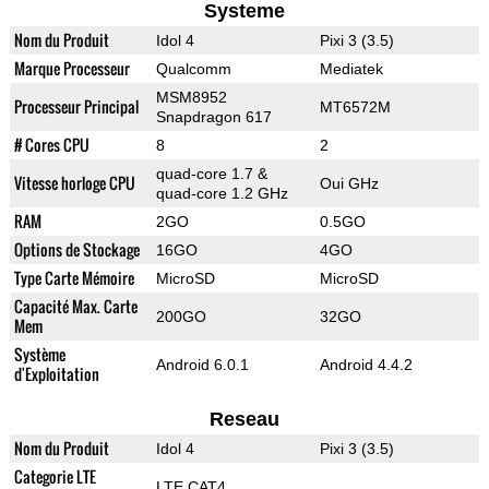
Systeme
Nom du Produit
Idol 4
Pixi 3 (3.5)
Marque Processeur
Qualcomm
Mediatek
MSM8952
Processeur Principal
MT6572M
Snapdragon 617
# Cores CPU
8
2
quad-core 1.7 &
Vitesse horloge CPU
Oui GHz
quad-core 1.2 GHz
RAM
2GO
0.5GO
Options de Stockage
16GO
4GO
Type Carte Mémoire
MicroSD
MicroSD
Capacité Max. Carte
200GO
32GO
Mem
Système
Android 6.0.1
Android 4.4.2
d'Exploitation
Reseau
Nom du Produit
Idol 4
Pixi 3 (3.5)
Categorie LTE
LTE CAT4