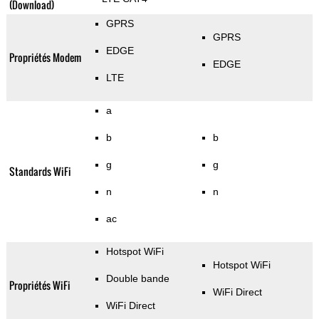
(Download)
GPRS
GPRS
EDGE
Propriétés Modem
EDGE
LTE
a
b
b
g
g
Standards WiFi
n
n
ac
Hotspot WiFi
Hotspot WiFi
Double bande
Propriétés WiFi
WiFi Direct
WiFi Direct