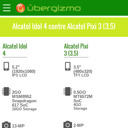
Alcatel Idol 4 contre Alcatel Pixi 3 (3.5)
Alcatel
Idol
Alcatel
Pixi
4
3 (3.5)
5.2"
3.5"
(1920x1080)
(480x320)
IPS LCD
TFT LCD
2GO
0.5GO
MSM8952
MT6572M
Snapdragon
SoC
617 SoC
4GO
Storage
16GO Storage
2-MP
13-MP