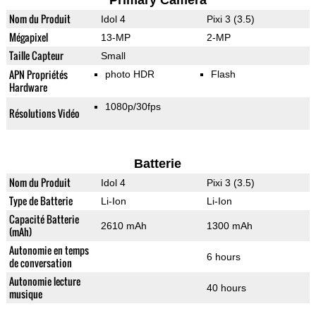
Primary Camera
Nom du Produit
Idol 4
Pixi 3 (3.5)
Mégapixel
13-MP
2-MP
Taille Capteur
Small
APN Propriétés
photo HDR
Flash
Hardware
1080p/30fps
Résolutions Vidéo
Batterie
Nom du Produit
Idol 4
Pixi 3 (3.5)
Type de Batterie
Li-Ion
Li-Ion
Capacité Batterie
2610 mAh
1300 mAh
(mAh)
Autonomie en temps
6 hours
de conversation
Autonomie lecture
40 hours
musique