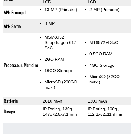
LCD
LCD
13-MP
(Primaire)
2-MP
(Primaire)
APN Principal
8-MP
APN Selfie
MSM8952
Snapdragon 617
MT6572M SoC
SoC
0.5GO RAM
2GO RAM
Processeur, Memoire
4GO Storage
16GO Storage
MicroSD (32GO
MicroSD (200GO
max.)
max.)
Batterie
2610 mAh
1300 mAh
IP Rating
, 130g
,
IP Rating
, 100g
,
Design
147x72.5x7.1 mm
112.2x62x11.9 mm