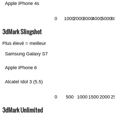
Apple iPhone 4s
0
1000
2000
3000
4000
5000
60
3dMark Slingshot
Plus élevé = meilleur
Samsung Galaxy S7
Apple iPhone 6
Alcatel Idol 3 (5.5)
0
500
1000
1500
2000
25
3dMark Unlimited