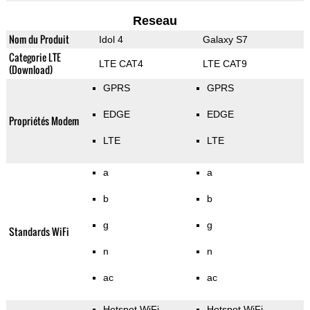
Reseau
Nom du Produit
Idol 4
Galaxy S7
Categorie LTE
LTE CAT4
LTE CAT9
(Download)
GPRS
GPRS
EDGE
EDGE
Propriétés Modem
LTE
LTE
a
a
b
b
g
g
Standards WiFi
n
n
ac
ac
Hotspot WiFi
Hotspot WiFi