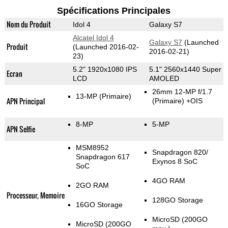
Spécifications Principales
Nom du Produit
Idol 4
Galaxy S7
Alcatel Idol 4
Galaxy S7
(Launched
Produit
(Launched 2016-02-
2016-02-21)
23)
5.2" 1920x1080 IPS
5.1" 2560x1440 Super
Ecran
LCD
AMOLED
26mm 12-MP f/1.7
13-MP
(Primaire)
APN Principal
(Primaire)
+OIS
8-MP
5-MP
APN Selfie
MSM8952
Snapdragon 820/
Snapdragon 617
Exynos 8 SoC
SoC
4GO RAM
2GO RAM
Processeur, Memoire
128GO Storage
16GO Storage
MicroSD (200GO
MicroSD (200GO