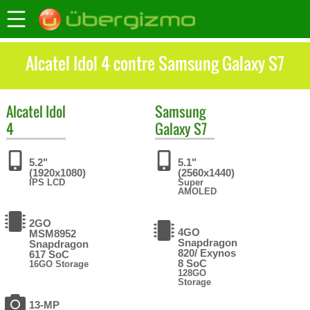
Alcatel Idol 4 contre Samsung Galaxy S7
Alcatel
Idol
Samsung
4
Galaxy S7
5.2"
5.1"
(1920x1080)
(2560x1440)
IPS LCD
Super
AMOLED
2GO
4GO
MSM8952
Snapdragon
Snapdragon
820/ Exynos
617 SoC
8 SoC
16GO Storage
128GO
Storage
13-MP