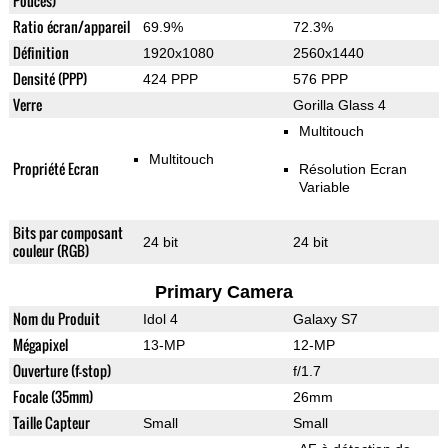
Pouces)
Ratio écran/appareil
69.9%
72.3%
Définition
1920x1080
2560x1440
Densité (PPP)
424 PPP
576 PPP
Verre
Gorilla Glass 4
Multitouch
Multitouch
Propriété Ecran
Résolution Ecran
Variable
Bits par composant
24 bit
24 bit
couleur (RGB)
Primary Camera
Nom du Produit
Idol 4
Galaxy S7
Mégapixel
13-MP
12-MP
Ouverture (f-stop)
f/1.7
Focale (35mm)
26mm
Taille Capteur
Small
Small