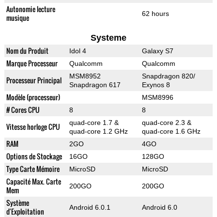
Autonomie lecture
62 hours
musique
Systeme
Nom du Produit
Idol 4
Galaxy S7
Marque Processeur
Qualcomm
Qualcomm
MSM8952
Snapdragon 820/
Processeur Principal
Snapdragon 617
Exynos 8
Modèle (processeur)
MSM8996
# Cores CPU
8
8
quad-core 1.7 &
quad-core 2.3 &
Vitesse horloge CPU
quad-core 1.2 GHz
quad-core 1.6 GHz
RAM
2GO
4GO
Options de Stockage
16GO
128GO
Type Carte Mémoire
MicroSD
MicroSD
Capacité Max. Carte
200GO
200GO
Mem
Système
Android 6.0.1
Android 6.0
d'Exploitation