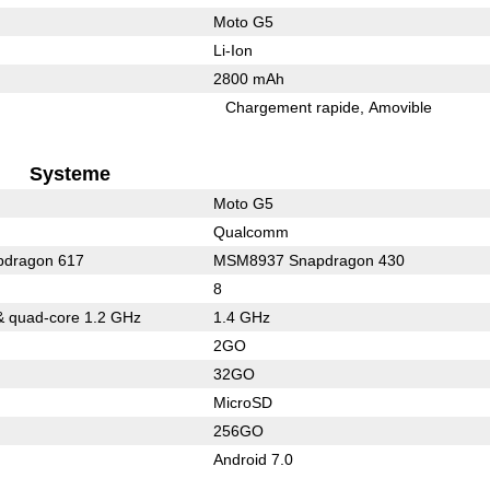
Moto G5
Li-Ion
2800 mAh
Chargement rapide
Amovible
Systeme
Moto G5
Qualcomm
dragon 617
MSM8937 Snapdragon 430
8
& quad-core 1.2 GHz
1.4 GHz
2GO
32GO
MicroSD
256GO
Android 7.0