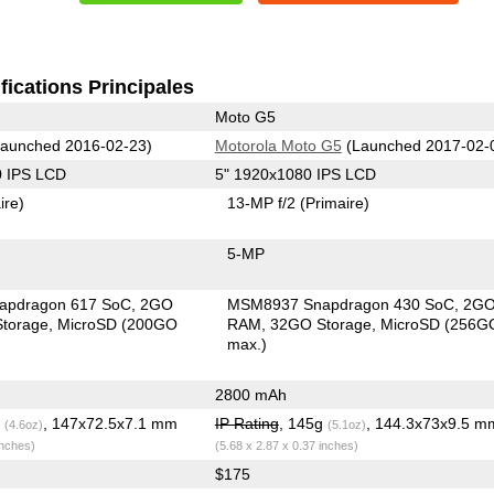
fications Principales
Moto G5
aunched 2016-02-23)
Motorola Moto G5
(Launched 2017-02-
0 IPS LCD
5" 1920x1080 IPS LCD
ire)
13-MP f/2
(Primaire)
5-MP
apdragon 617 SoC
2GO
MSM8937 Snapdragon 430 SoC
2G
torage
MicroSD (200GO
RAM
32GO Storage
MicroSD (256G
max.)
2800 mAh
g
, 147x72.5x7.1 mm
IP Rating
, 145g
, 144.3x73x9.5 m
(4.6oz)
(5.1oz)
inches)
(5.68 x 2.87 x 0.37 inches)
$175