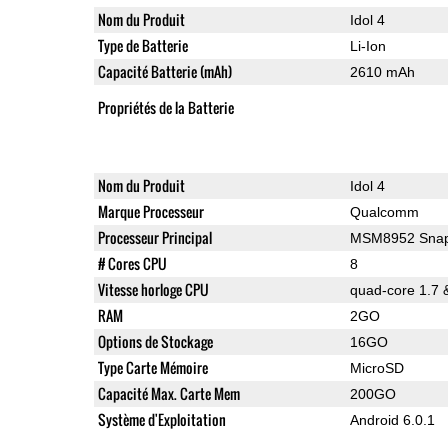
Nom du Produit
Idol 4
Type de Batterie
Li-Ion
Capacité Batterie (mAh)
2610 mAh
Propriétés de la Batterie
Nom du Produit
Idol 4
Marque Processeur
Qualcomm
Processeur Principal
MSM8952 Snap
# Cores CPU
8
Vitesse horloge CPU
quad-core 1.7 
RAM
2GO
Options de Stockage
16GO
Type Carte Mémoire
MicroSD
Capacité Max. Carte Mem
200GO
Système d'Exploitation
Android 6.0.1