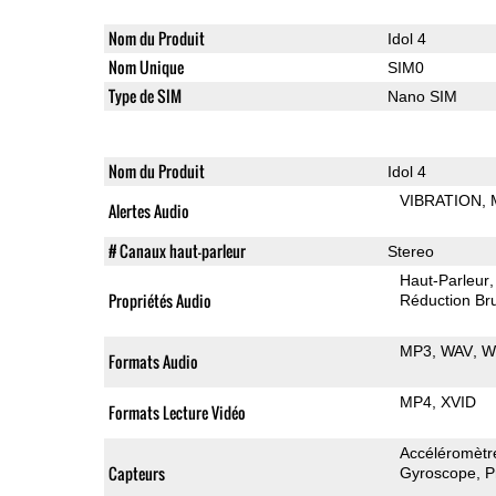
Nom du Produit
Idol 4
Nom Unique
SIM0
Type de SIM
Nano SIM
Nom du Produit
Idol 4
VIBRATION
Alertes Audio
# Canaux haut-parleur
Stereo
Haut-Parleur
Propriétés Audio
Réduction Bru
MP3
WAV
W
Formats Audio
MP4
XVID
Formats Lecture Vidéo
Accéléromètr
Capteurs
Gyroscope
P