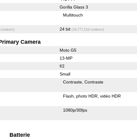
Gorilla Glass 3
Multitouch
24 bit
 couleurs)
(16,777,216 couleurs)
Primary Camera
Moto G5
13-MP
f/2
Small
Contraste
Contraste
Flash
photo HDR
vidéo HDR
1080p/30fps
Batterie