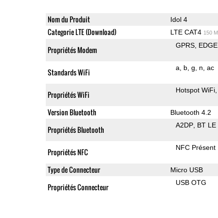
Nom du Produit
Idol 4
Categorie LTE (Download)
LTE CAT4
150 M
GPRS
EDGE
Propriétés Modem
a
b
g
n
ac
Standards WiFi
Hotspot WiFi
Propriétés WiFi
Version Bluetooth
Bluetooth 4.2
A2DP
BT LE
Propriétés Bluetooth
NFC Présent
Propriétés NFC
Type de Connecteur
Micro USB
USB OTG
Propriétés Connecteur