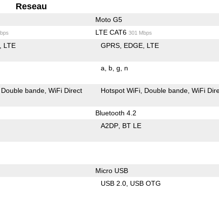
Reseau
Moto G5
LTE CAT6
bps
301 Mbps
LTE
GPRS
EDGE
LTE
a
b
g
n
Double bande
WiFi Direct
Hotspot WiFi
Double bande
WiFi Dir
Bluetooth 4.2
A2DP
BT LE
Micro USB
USB 2.0
USB OTG