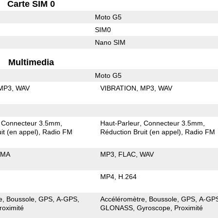
Carte SIM 0
Moto G5
SIM0
Nano SIM
Multimedia
Moto G5
MP3
WAV
VIBRATION
MP3
WAV
Connecteur 3.5mm
Haut-Parleur
Connecteur 3.5mm
it (en appel)
Radio FM
Réduction Bruit (en appel)
Radio FM
MA
MP3
FLAC
WAV
MP4
H.264
e
Boussole
GPS
A-GPS
Accéléromètre
Boussole
GPS
A-GP
roximité
GLONASS
Gyroscope
Proximité