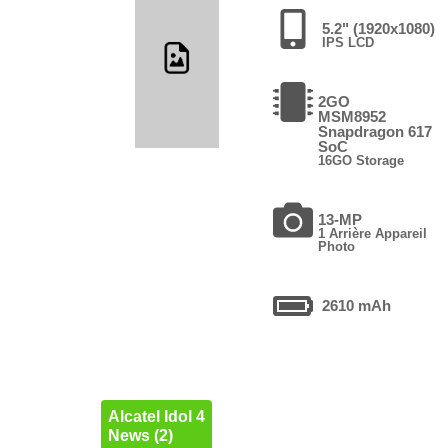
5.2" (1920x1080)
IPS LCD
2GO
MSM8952
Snapdragon 617
SoC
16GO Storage
13-MP
1 Arrière Appareil
Photo
2610 mAh
Alcatel Idol 4
News (2)