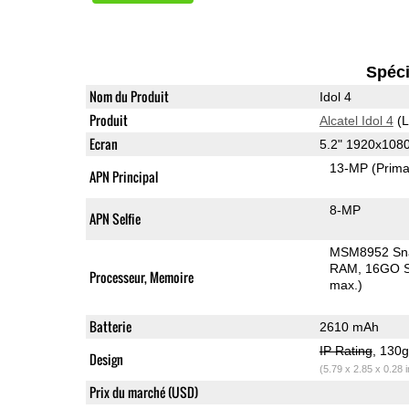
Spéci
Nom du Produit
Idol 4
Produit
Alcatel Idol 4
(L
Ecran
5.2" 1920x108
13-MP
(Prima
APN Principal
8-MP
APN Selfie
MSM8952 Sn
RAM
16GO S
Processeur, Memoire
max.)
Batterie
2610 mAh
IP Rating
, 130
Design
(5.79 x 2.85 x 0.28 
Prix du marché (USD)