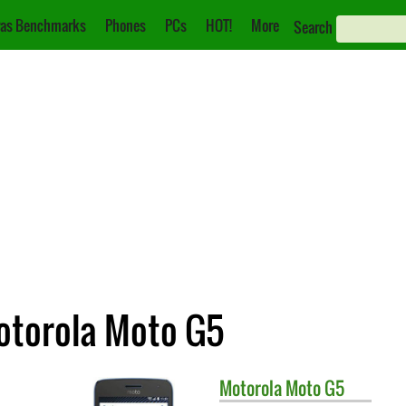
as Benchmarks
Phones
PCs
HOT!
More
Search
Motorola Moto G5
Motorola
Moto G5