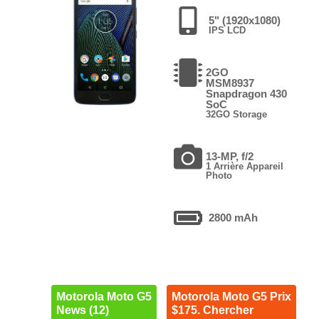
5" (1920x1080)
IPS LCD
2GO
MSM8937
Snapdragon 430
SoC
32GO Storage
13-MP, f/2
1 Arrière Appareil
Photo
2800 mAh
Motorola Moto G5
Motorola Moto G5 Prix
News (12)
$175. Chercher