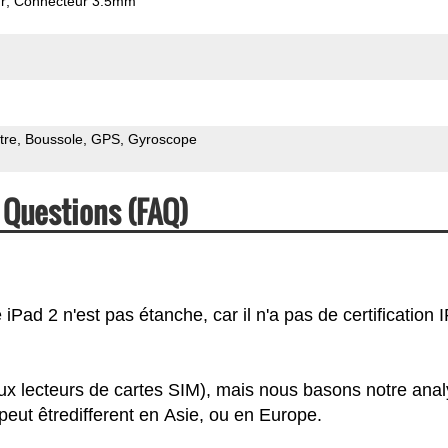
r
Connecteur 3.5mm
tre
Boussole
GPS
Gyroscope
 Questions (FAQ)
Pad 2 n'est pas étanche, car il n'a pas de certification I
ux lecteurs de cartes SIM), mais nous basons notre ana
eut êtredifferent en Asie, ou en Europe.