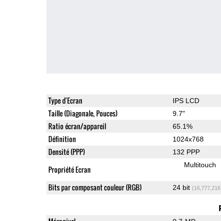
Type d'Ecran
IPS LCD
Taille (Diagonale, Pouces)
9.7"
Ratio écran/appareil
65.1%
Définition
1024x768
Densité (PPP)
132 PPP
Multitouch
Propriété Ecran
Bits par composant couleur (RGB)
24 bit
(16,777,216