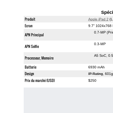
Spéci
Produit
Apple iPad 2
(L
Ecran
9.7" 1024x768
0.7-MP
(Pr
APN Principal
0.3-MP
APN Selfie
A5 SoC
0.
Processeur, Memoire
Batterie
6930 mAh
Design
IP Rating
, 601
Prix du marché (USD)
$250