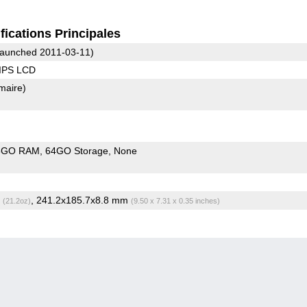
fications Principales
aunched 2011-03-11)
 IPS LCD
imaire)
5GO RAM
64GO Storage
None
g
, 241.2x185.7x8.8 mm
(21.2oz)
(9.50 x 7.31 x 0.35 inches)