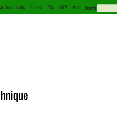
as Benchmarks
Phones
PCs
HOT!
More
Search
chnique