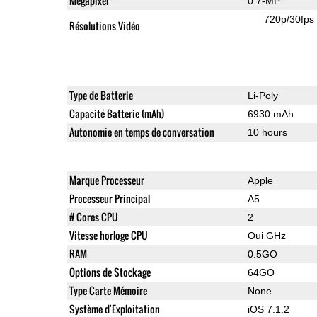
Mégapixel
0.7-MP
720p/30fps
Résolutions Vidéo
Type de Batterie
Li-Poly
Capacité Batterie (mAh)
6930 mAh
Autonomie en temps de conversation
10 hours
Marque Processeur
Apple
Processeur Principal
A5
# Cores CPU
2
Vitesse horloge CPU
Oui GHz
RAM
0.5GO
Options de Stockage
64GO
Type Carte Mémoire
None
Système d'Exploitation
iOS 7.1.2