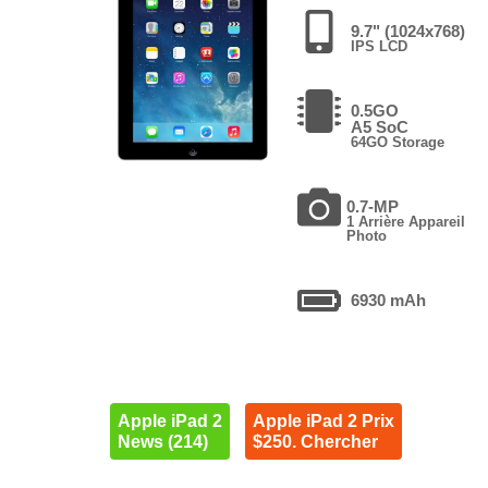
9.7" (1024x768)
IPS LCD
0.5GO
A5 SoC
64GO Storage
0.7-MP
1 Arrière Appareil
Photo
6930 mAh
Apple iPad 2
Apple iPad 2 Prix
News (214)
$250. Chercher