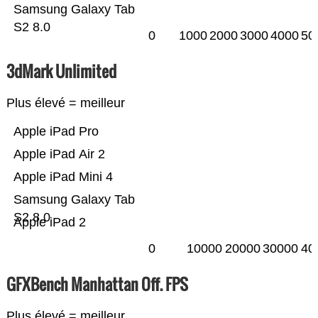
Samsung Galaxy Tab
S2 8.0
0
1000
2000
3000
4000
50
3dMark Unlimited
Plus élevé = meilleur
Apple iPad Pro
Apple iPad Air 2
Apple iPad Mini 4
Samsung Galaxy Tab
S2 8.0
Apple iPad 2
0
10000
20000
30000
40
GFXBench Manhattan Off. FPS
Plus élevé = meilleur