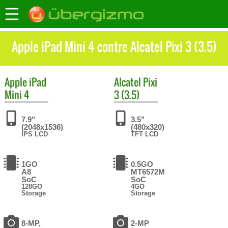
Apple iPad Mini 4 contre Alcatel Pixi 3 (3.5)
Apple
iPad
Alcatel
Pixi
Mini 4
3 (3.5)
7.9"
3.5"
(2048x1536)
(480x320)
IPS LCD
TFT LCD
1GO
0.5GO
A8
MT6572M
SoC
SoC
128GO
4GO
Storage
Storage
8-MP,
2-MP