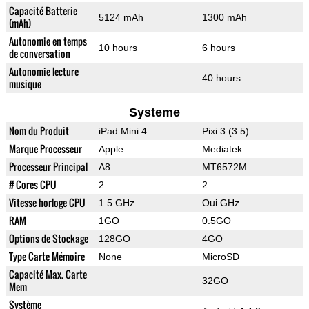
Capacité Batterie
5124 mAh
1300 mAh
(mAh)
Autonomie en temps
10 hours
6 hours
de conversation
Autonomie lecture
40 hours
musique
Systeme
Nom du Produit
iPad Mini 4
Pixi 3 (3.5)
Marque Processeur
Apple
Mediatek
Processeur Principal
A8
MT6572M
# Cores CPU
2
2
Vitesse horloge CPU
1.5 GHz
Oui GHz
RAM
1GO
0.5GO
Options de Stockage
128GO
4GO
Type Carte Mémoire
None
MicroSD
Capacité Max. Carte
32GO
Mem
Système