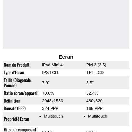
Ecran
Nom du Produit
iPad Mini 4
Pixi 3 (3.5)
Type d'Ecran
IPS LCD
TFT LCD
Taille (Diagonale,
7.9"
3.5"
Pouces)
Ratio écran/appareil
70.6%
52.4%
Définition
2048x1536
480x320
Densité (PPP)
324 PPP
165 PPP
Multitouch
Multitouch
Propriété Ecran
Bits par composant