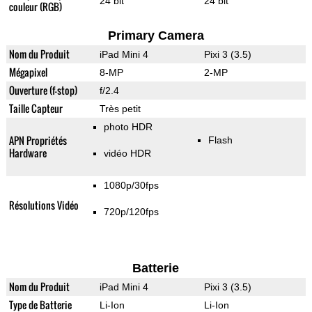
24 bit
24 bit
couleur (RGB)
Primary Camera
Nom du Produit
iPad Mini 4
Pixi 3 (3.5)
Mégapixel
8-MP
2-MP
Ouverture (f-stop)
f/2.4
Taille Capteur
Très petit
photo HDR
APN Propriétés
Flash
Hardware
vidéo HDR
1080p/30fps
Résolutions Vidéo
720p/120fps
Batterie
Nom du Produit
iPad Mini 4
Pixi 3 (3.5)
Type de Batterie
Li-Ion
Li-Ion