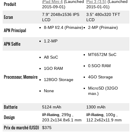
iPad Mini 4
(Launched
Pixi 3 (3.5)
(Launched
Produit
2015-09-01)
2015-01-01)
7.9" 2048x1536 IPS
3.5" 480x320 TFT
Ecran
LCD
LCD
8-MP f/2.4
(Primaire)
2-MP
(Primaire)
APN Principal
1.2-MP
APN Selfie
MT6572M SoC
A8 SoC
0.5GO RAM
1GO RAM
Processeur, Memoire
4GO Storage
128GO Storage
MicroSD (32GO
None
max.)
Batterie
5124 mAh
1300 mAh
IP Rating
, 299g
,
IP Rating
, 100g
,
Design
203.2x134.8x6.1 mm
112.2x62x11.9 mm
Prix du marché (USD)
$375