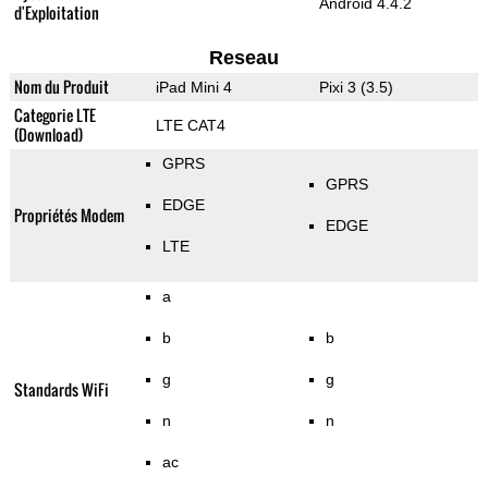
Android 4.4.2
d'Exploitation
Reseau
Nom du Produit
iPad Mini 4
Pixi 3 (3.5)
Categorie LTE
LTE CAT4
(Download)
GPRS
GPRS
EDGE
Propriétés Modem
EDGE
LTE
a
b
b
g
g
Standards WiFi
n
n
ac