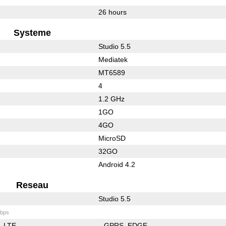
26 hours
Systeme
Studio 5.5
Mediatek
MT6589
4
1.2 GHz
1GO
4GO
MicroSD
32GO
Android 4.2
Reseau
Studio 5.5
bps
LTE
GPRS
EDGE