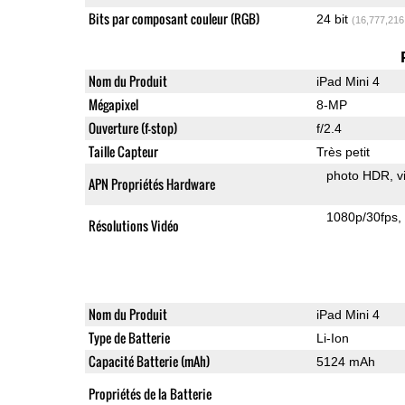
Bits par composant couleur (RGB)
24 bit
(16,777,216
Nom du Produit
iPad Mini 4
Mégapixel
8-MP
Ouverture (f-stop)
f/2.4
Taille Capteur
Très petit
photo HDR
v
APN Propriétés Hardware
1080p/30fps
Résolutions Vidéo
Nom du Produit
iPad Mini 4
Type de Batterie
Li-Ion
Capacité Batterie (mAh)
5124 mAh
Propriétés de la Batterie