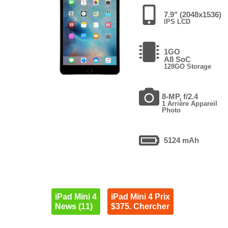
7.9" (2048x1536)
IPS LCD
1GO
A8 SoC
128GO Storage
8-MP, f/2.4
1 Arrière Appareil
Photo
5124 mAh
iPad Mini 4
iPad Mini 4 Prix
News (11)
$375. Chercher