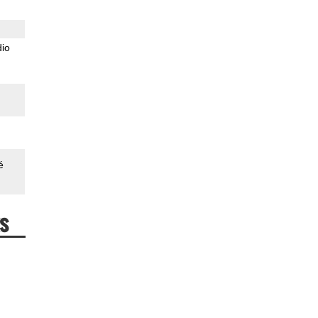
io
é
s