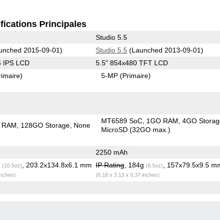
fications Principales
Studio 5.5
unched 2015-09-01)
Studio 5.5
(Launched 2013-09-01)
6 IPS LCD
5.5" 854x480 TFT LCD
rimaire)
5-MP
(Primaire)
MT6589 SoC
1GO RAM
4GO Storag
 RAM
128GO Storage
None
MicroSD (32GO max.)
2250 mAh
g
, 203.2x134.8x6.1 mm
IP Rating
, 184g
, 157x79.5x9.5 m
(10.5oz)
(6.5oz)
inches)
(6.18 x 3.13 x 0.37 inches)