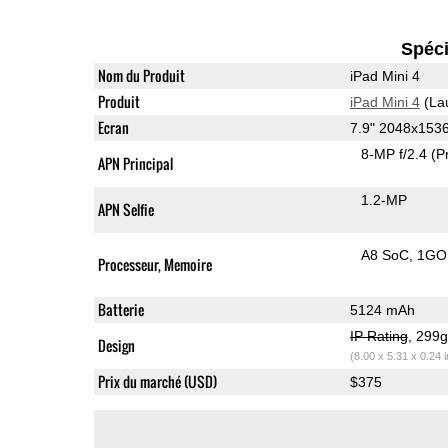
Spéci
Nom du Produit
iPad Mini 4
Produit
iPad Mini 4
(La
Ecran
7.9" 2048x153
8-MP f/2.4
(P
APN Principal
1.2-MP
APN Selfie
A8 SoC
1GO
Processeur, Memoire
Batterie
5124 mAh
IP Rating
, 299
Design
(8.00 x 5.31 x 0.24 
Prix du marché (USD)
$375