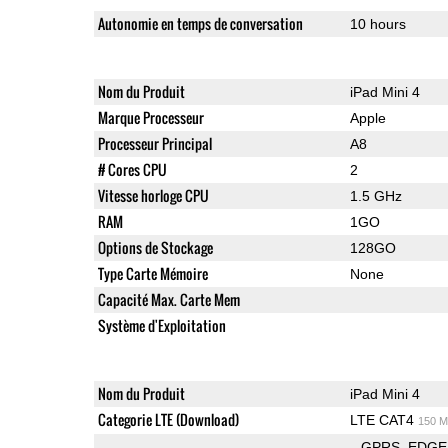
Autonomie en temps de conversation
10 hours
Nom du Produit
iPad Mini 4
Marque Processeur
Apple
Processeur Principal
A8
# Cores CPU
2
Vitesse horloge CPU
1.5 GHz
RAM
1GO
Options de Stockage
128GO
Type Carte Mémoire
None
Capacité Max. Carte Mem
Système d'Exploitation
Nom du Produit
iPad Mini 4
Categorie LTE (Download)
LTE CAT4
150 M
GPRS
EDGE