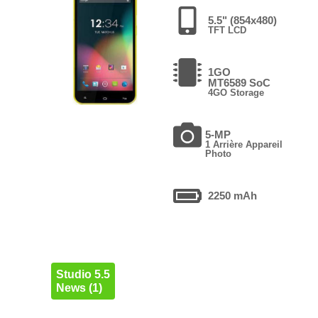
5.5" (854x480)
TFT LCD
1GO
MT6589 SoC
4GO Storage
5-MP
1 Arrière Appareil
Photo
2250 mAh
Studio 5.5
News (1)