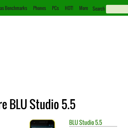
as Benchmarks
Phones
PCs
HOT!
More
Search
re BLU Studio 5.5
BLU
Studio 5.5