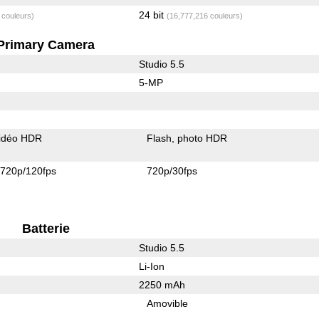
24 bit
 couleurs)
(16,777,216 couleurs)
Primary Camera
Studio 5.5
5-MP
idéo HDR
Flash
photo HDR
720p/120fps
720p/30fps
Batterie
Studio 5.5
Li-Ion
2250 mAh
Amovible