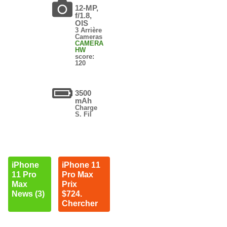
12-MP,
f/1.8,
OIS
3 Arrière
Cameras
CAMERA
HW
score:
120
3500
mAh
Charge
S. Fil
iPhone
iPhone 11
11 Pro
Pro Max
Max
Prix
News (3)
$724.
Chercher