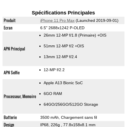
Spécifications Principales
Produit
iPhone 11 Pro Max
(Launched 2019-09-01)
Ecran
6.5" 2688x1242 P-OLED
26mm 12-MP f/1.8
(Primaire)
+OIS
51mm 12-MP f/2 +OIS
APN Principal
13mm 12-MP f/2.4
12-MP f/2.2
APN Selfie
Apple A13 Bionic SoC
6GO RAM
Processeur, Memoire
64GO/256GO/512GO Storage
Batterie
3500 mAh, Chargement sans fil
Design
IP68, 226g
, 77.8x158x8.1 mm