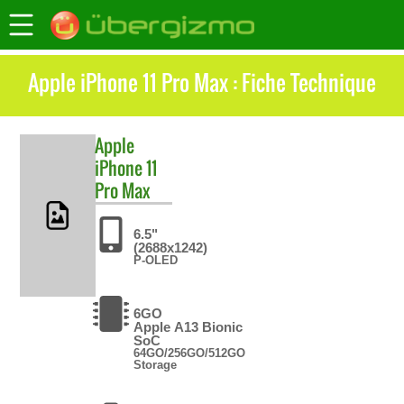
Apple iPhone 11 Pro Max : Fiche Technique
Apple
iPhone 11
Pro Max
6.5"
(2688x1242)
P-OLED
6GO
Apple A13 Bionic
SoC
64GO/256GO/512GO
Storage