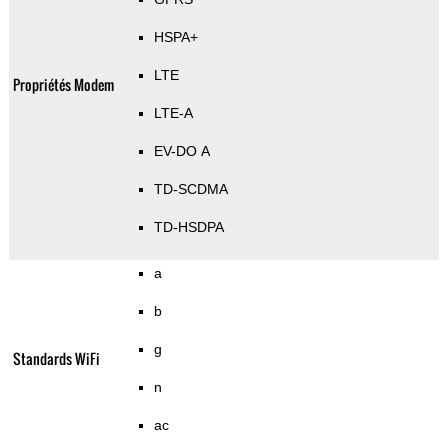
HSPA+
LTE
Propriétés Modem
LTE-A
EV-DO A
TD-SCDMA
TD-HSDPA
a
b
g
Standards WiFi
n
ac