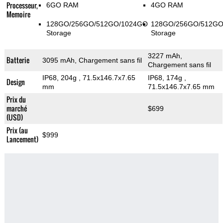
Processeur,
6GO RAM
4GO RAM
Memoire
128GO/256GO/512GO/1024GO
128GO/256GO/512G
Storage
Storage
3227 mAh,
Batterie
3095 mAh, Chargement sans fil
Chargement sans fil
IP68, 204g
, 71.5x146.7x7.65
IP68, 174g
,
Design
mm
71.5x146.7x7.65 mm
Prix du
marché
$699
(USD)
Prix (au
$999
Lancement)