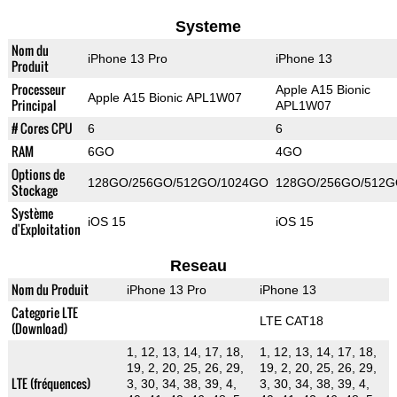
Systeme
Nom du
iPhone 13 Pro
iPhone 13
Produit
Processeur
Apple A15 Bionic
Apple A15 Bionic APL1W07
Principal
APL1W07
# Cores CPU
6
6
RAM
6GO
4GO
Options de
128GO/256GO/512GO/1024GO
128GO/256GO/512
Stockage
Système
iOS 15
iOS 15
d'Exploitation
Reseau
Nom du Produit
iPhone 13 Pro
iPhone 13
Categorie LTE
LTE CAT18
(Download)
1, 12, 13, 14, 17, 18,
1, 12, 13, 14, 17, 18,
19, 2, 20, 25, 26, 29,
19, 2, 20, 25, 26, 29,
LTE (fréquences)
3, 30, 34, 38, 39, 4,
3, 30, 34, 38, 39, 4,