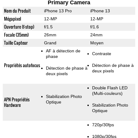
Primary Camera
Nom du Produit
iPhone 13 Pro
iPhone 13
Mégapixel
12-MP
12-MP
Ouverture (f-stop)
f/1.5
f/1.6
Focale (35mm)
26mm
24mm
Taille Capteur
Grand
Moyen
AF à détection de
Contraste
phase
Propriétés autofocus
Détection de phase à
Détection de phase à
deux pixels
deux pixels
Double Flash LED
(Multi-couleurs)
Stabilization Photo
APN Propriétés
Optique
Hardware
Stabilization Photo
Optique
720p/30fps
1080p/30fps