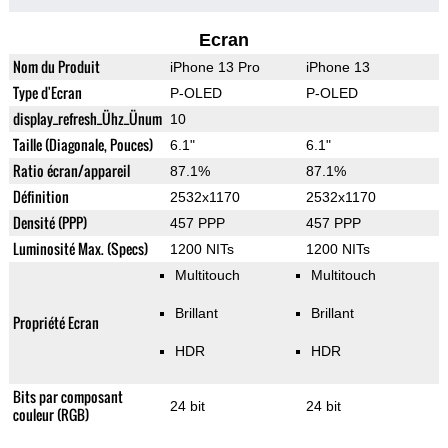
Ecran
Nom du Produit
iPhone 13 Pro
iPhone 13
Type d'Ecran
P-OLED
P-OLED
display_refresh_Ühz_Ünum
10
Taille (Diagonale, Pouces)
6.1"
6.1"
Ratio écran/appareil
87.1%
87.1%
Définition
2532x1170
2532x1170
Densité (PPP)
457 PPP
457 PPP
Luminosité Max. (Specs)
1200 NITs
1200 NITs
Multitouch
Multitouch
Brillant
Brillant
Propriété Ecran
HDR
HDR
Bits par composant
24 bit
24 bit
couleur (RGB)