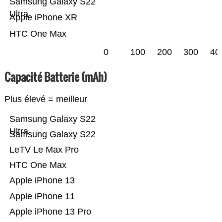
Samsung Galaxy S22
Ultra
Apple iPhone XR
HTC One Max
0
100
200
300
40
Capacité Batterie (mAh)
Plus élevé = meilleur
Samsung Galaxy S22
Ultra
Samsung Galaxy S22
LeTV Le Max Pro
HTC One Max
Apple iPhone 13
Apple iPhone 11
Apple iPhone 13 Pro