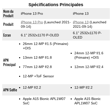
Spécifications Principales
Nom du
iPhone 13 Pro
iPhone 13
Produit
iPhone 13 Pro
(Launched 2021-
iPhone 13
(Launched
Produit
09-14)
2021-09-14)
6.1" 2532x1170 P-
Ecran
6.1" 2532x1170 P-OLED
OLED
26mm 12-MP f/1.5
(Primaire)
+OIS
24mm 12-MP f/1.6
13mm 12-MP f/1.8
(Primaire)
+OIS
APN
Principal
77mm 12-MP f/2.8
12mm 12-MP f/2.4
12-MP
+ToF Sensor
12-MP f/2.2
12-MP f/2.2
APN Selfie
Apple A15 Bionic APL1W07
Apple A15 Bionic
SoC
APL1W07 SoC