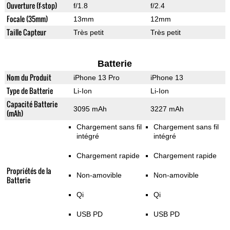
Ouverture (f-stop)
f/1.8
f/2.4
Focale (35mm)
13mm
12mm
Taille Capteur
Très petit
Très petit
Batterie
Nom du Produit
iPhone 13 Pro
iPhone 13
Type de Batterie
Li-Ion
Li-Ion
Capacité Batterie
3095 mAh
3227 mAh
(mAh)
Chargement sans fil
Chargement sans fil
intégré
intégré
Chargement rapide
Chargement rapide
Propriétés de la
Non-amovible
Non-amovible
Batterie
Qi
Qi
USB PD
USB PD