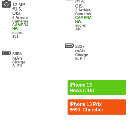
f/1.6,
12-MP,
OIS
f/1.5,
2 Arrière
OIS
Cameras
4 Arrière
CAMERA
Cameras
HW
CAMERA
score:
HW
140
score:
191
3227
mAh
3095
Charge
mAh
S. Fil
Charge
S. Fil
iPhone 13
News (115)
iPhone 13 Prix
$699. Chercher