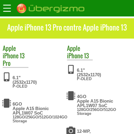
Apple iPhone 13 Pro contre Apple iPhone 13
Apple
Apple
iPhone 13
iPhone 13
Pro
6.1"
(2532x1170)
6.1"
P-OLED
(2532x1170)
P-OLED
4GO
Apple A15 Bionic
6GO
APL1W07 SoC
Apple A15 Bionic
128GO/256GO/512GO
APL1W07 SoC
Storage
128GO/256GO/512GO/1024GO
Storage
12-MP,