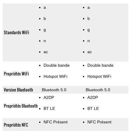
a
a
b
b
g
g
Standards WiFi
n
n
ac
ac
Double bande
Double bande
Propriétés WiFi
Hotspot WiFi
Hotspot WiFi
Version Bluetooth
Bluetooth 5.0
Bluetooth 5.0
A2DP
A2DP
Propriétés Bluetooth
BT LE
BT LE
NFC Présent
NFC Présent
Propriétés NFC