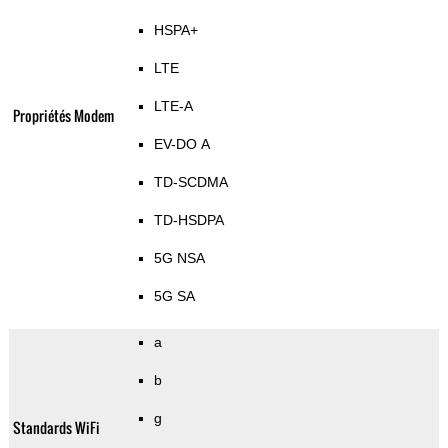
HSPA+
LTE
LTE-A
Propriétés Modem
EV-DO A
TD-SCDMA
TD-HSDPA
5G NSA
5G SA
a
b
g
Standards WiFi