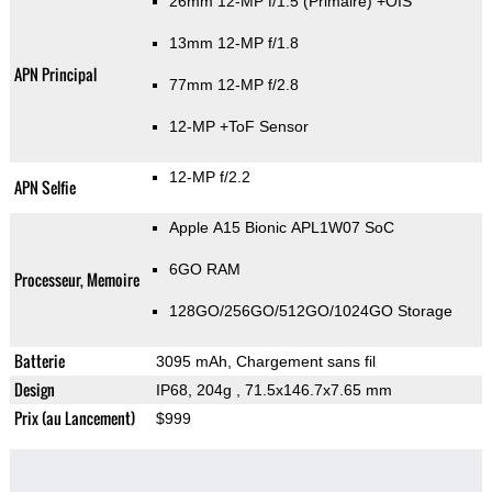
26mm 12-MP f/1.5
(Primaire)
+OIS
13mm 12-MP f/1.8
APN Principal
77mm 12-MP f/2.8
12-MP
+ToF Sensor
12-MP f/2.2
APN Selfie
Apple A15 Bionic APL1W07 SoC
6GO RAM
Processeur, Memoire
128GO/256GO/512GO/1024GO Storage
Batterie
3095 mAh, Chargement sans fil
Design
IP68, 204g
, 71.5x146.7x7.65 mm
Prix (au Lancement)
$999