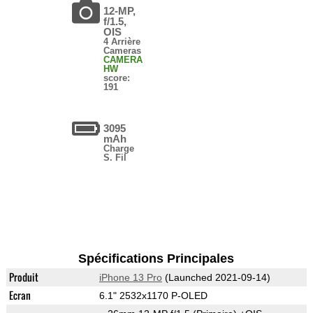
12-MP,
f/1.5,
OIS
4 Arrière
Cameras
CAMERA
HW
score:
191
3095
mAh
Charge
S. Fil
Spécifications Principales
Produit
iPhone 13 Pro
(Launched 2021-09-14)
Ecran
6.1" 2532x1170 P-OLED