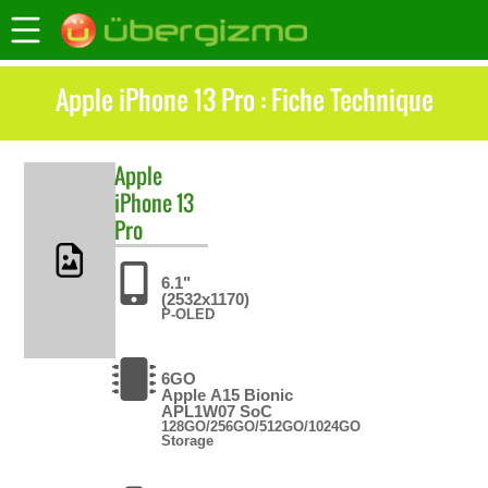
Apple iPhone 13 Pro : Fiche Technique
Apple
iPhone 13
Pro
6.1"
(2532x1170)
P-OLED
6GO
Apple A15 Bionic
APL1W07 SoC
128GO/256GO/512GO/1024GO
Storage