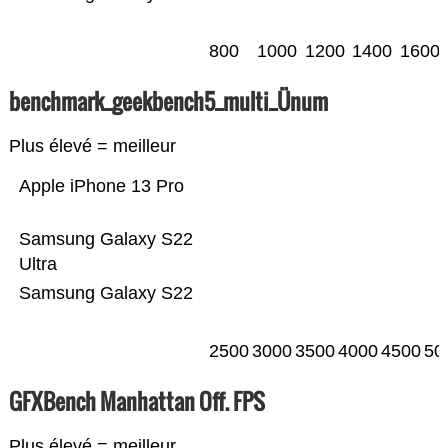
800
1000
1200
1400
1600
benchmark_geekbench5_multi_Ünum
Plus élevé = meilleur
Apple iPhone 13 Pro
Samsung Galaxy S22
Ultra
Samsung Galaxy S22
2500
3000
3500
4000
4500
50
GFXBench Manhattan Off. FPS
Plus élevé = meilleur