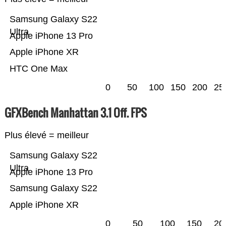
Samsung Galaxy S22
Ultra
Apple iPhone 13 Pro
Apple iPhone XR
HTC One Max
0
50
100
150
200
25
GFXBench Manhattan 3.1 Off. FPS
Plus élevé = meilleur
Samsung Galaxy S22
Ultra
Apple iPhone 13 Pro
Samsung Galaxy S22
Apple iPhone XR
0
50
100
150
20