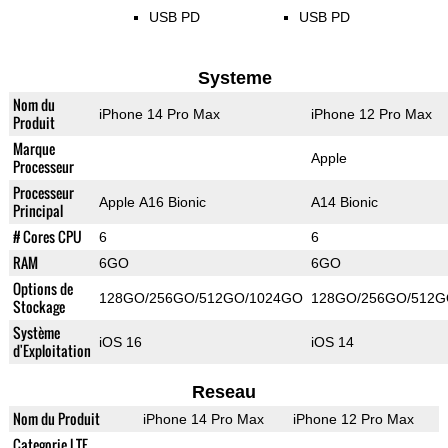
USB PD
USB PD
Systeme
Nom du
iPhone 14 Pro Max
iPhone 12 Pro Max
Produit
Marque
Apple
Processeur
Processeur
Apple A16 Bionic
A14 Bionic
Principal
# Cores CPU
6
6
RAM
6GO
6GO
Options de
128GO/256GO/512GO/1024GO
128GO/256GO/512
Stockage
Système
iOS 16
iOS 14
d'Exploitation
Reseau
Nom du Produit
iPhone 14 Pro Max
iPhone 12 Pro Max
Categorie LTE