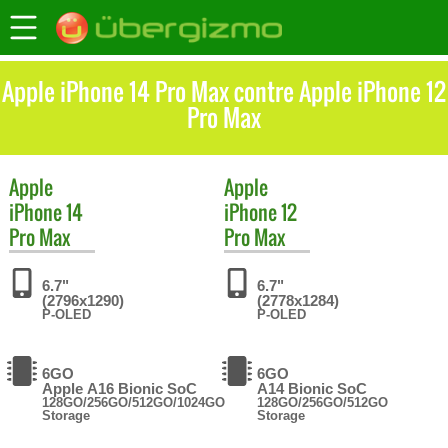
Apple iPhone 14 Pro Max contre Apple iPhone 12
Pro Max
Apple
Apple
iPhone 14
iPhone 12
Pro Max
Pro Max
6.7"
6.7"
(2796x1290)
(2778x1284)
P-OLED
P-OLED
6GO
6GO
Apple A16 Bionic SoC
A14 Bionic SoC
128GO/256GO/512GO/1024GO
128GO/256GO/512GO
Storage
Storage