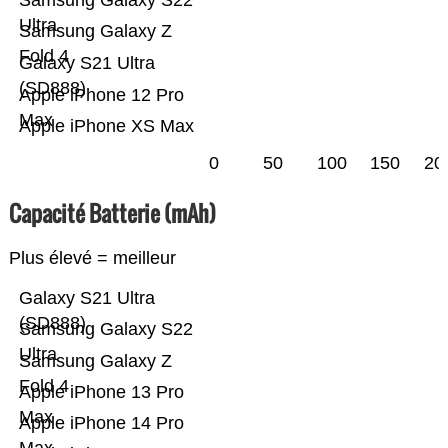
Samsung Galaxy S22
Ultra
Samsung Galaxy Z
Fold 4
Galaxy S21 Ultra
(SD888)
Apple iPhone 12 Pro
Max
Apple iPhone XS Max
0
50
100
150
20
Capacité Batterie (mAh)
Plus élevé = meilleur
Galaxy S21 Ultra
(SD888)
Samsung Galaxy S22
Ultra
Samsung Galaxy Z
Fold 4
Apple iPhone 13 Pro
Max
Apple iPhone 14 Pro