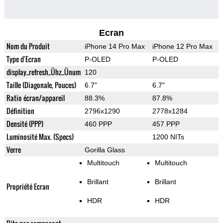
Ecran
Nom du Produit
iPhone 14 Pro Max
iPhone 12 Pro Max
Type d'Ecran
P-OLED
P-OLED
display_refresh_Ühz_Ünum
120
Taille (Diagonale, Pouces)
6.7"
6.7"
Ratio écran/appareil
88.3%
87.8%
Définition
2796x1290
2778x1284
Densité (PPP)
460 PPP
457 PPP
Luminosité Max. (Specs)
1200 NITs
Verre
Gorilla Glass
Multitouch
Multitouch
Brillant
Brillant
Propriété Ecran
HDR
HDR