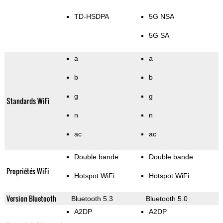
TD-HSDPA
5G NSA
5G SA
a
a
b
b
g
g
Standards WiFi
n
n
ac
ac
Double bande
Double bande
Propriétés WiFi
Hotspot WiFi
Hotspot WiFi
Version Bluetooth
Bluetooth 5.3
Bluetooth 5.0
A2DP
A2DP