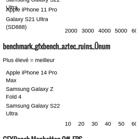
Ultra
Apple iPhone 11 Pro
Galaxy S21 Ultra
(SD888)
2000
3000
4000
5000
60
benchmark_gfxbench_aztec_ruins_Ünum
Plus élevé = meilleur
Apple iPhone 14 Pro
Max
Samsung Galaxy Z
Fold 4
Samsung Galaxy S22
Ultra
10
20
30
40
50
60