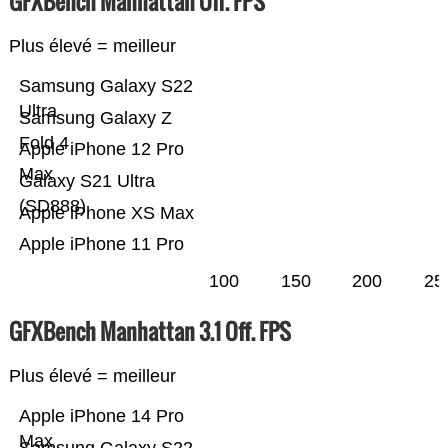
GFXBench Manhattan Off. FPS
Plus élevé = meilleur
Samsung Galaxy S22
Ultra
Samsung Galaxy Z
Fold 4
Apple iPhone 12 Pro
Max
Galaxy S21 Ultra
(SD888)
Apple iPhone XS Max
Apple iPhone 11 Pro
100
150
200
25
GFXBench Manhattan 3.1 Off. FPS
Plus élevé = meilleur
Apple iPhone 14 Pro
Max