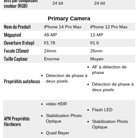
Bits par composant
24 bit
24 bit
couleur (RGB)
Primary Camera
Nom du Produit
iPhone 14 Pro Max
iPhone 12 Pro Max
Mégapixel
48-MP
12-MP
Ouverture (f-stop)
f/1.78
f/1.6
Focale (35mm)
24mm
26mm
Taille Capteur
Enorme
Moyen
AF à détection de
phase
Détection de phase à
Propriétés autofocus
deux pixels
Détection de phase à
deux pixels
vidéo HDR
Flash LED
Stabilization Photo
APN Propriétés
Optique
Stabilization Photo
Hardware
Optique
Quad Bayer