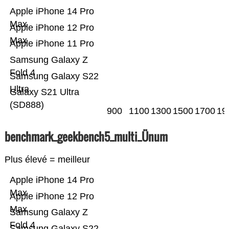
Apple iPhone 14 Pro
Max
Apple iPhone 12 Pro
Max
Apple iPhone 11 Pro
Samsung Galaxy Z
Fold 4
Samsung Galaxy S22
Ultra
Galaxy S21 Ultra
(SD888)
900
1100
1300
1500
1700
19
benchmark_geekbench5_multi_Ünum
Plus élevé = meilleur
Apple iPhone 14 Pro
Max
Apple iPhone 12 Pro
Max
Samsung Galaxy Z
Fold 4
Samsung Galaxy S22