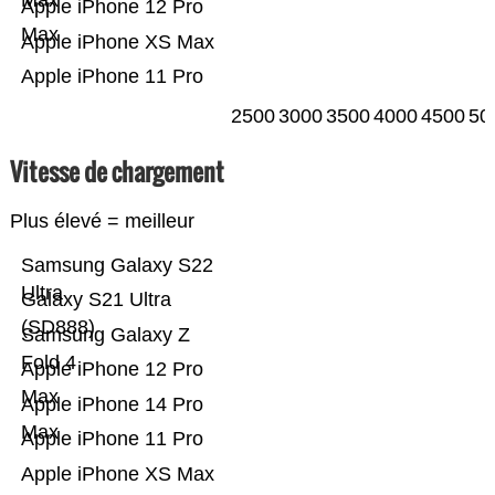
Max
Apple iPhone 12 Pro
Max
Apple iPhone XS Max
Apple iPhone 11 Pro
2500
3000
3500
4000
4500
50
Vitesse de chargement
Plus élevé = meilleur
Samsung Galaxy S22
Ultra
Galaxy S21 Ultra
(SD888)
Samsung Galaxy Z
Fold 4
Apple iPhone 12 Pro
Max
Apple iPhone 14 Pro
Max
Apple iPhone 11 Pro
Apple iPhone XS Max