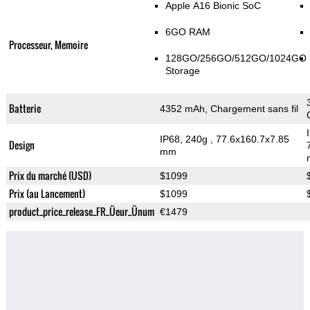
Apple A16 Bionic SoC
6GO RAM
Processeur, Memoire
128GO/256GO/512GO/1024GO
Storage
Batterie
4352 mAh, Chargement sans fil
IP68, 240g
, 77.6x160.7x7.85
Design
mm
Prix du marché (USD)
$1099
Prix (au Lancement)
$1099
product_price_release_FR_Üeur_Ünum
€1479