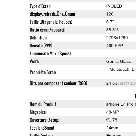
Type d'Ecran
P-OLED
display_refresh_Ühz_Ünum
120
Taille (Diagonale, Pouces)
6.7"
Ratio écran/appareil
88.3%
Définition
2796x1290
Densité (PPP)
460 PPP
Luminosité Max. (Specs)
Verre
Gorilla Glass
Multitouch
Br
Propriété Ecran
Bits par composant couleur (RGB)
24 bit
(16,777,216
Nom du Produit
iPhone 14 Pro
Mégapixel
48-MP
Ouverture (f-stop)
f/1.78
Focale (35mm)
24mm
Taille Capteur
Enorme