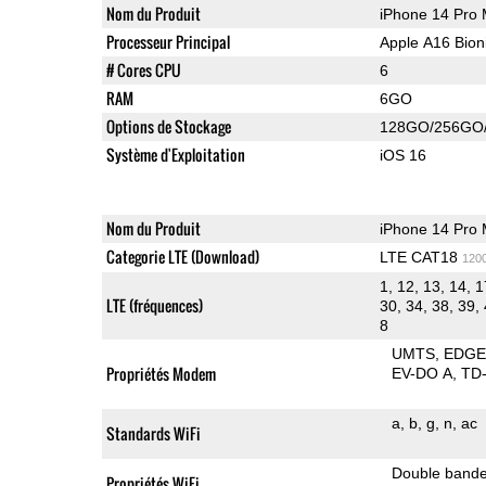
Nom du Produit
iPhone 14 Pro
Processeur Principal
Apple A16 Bion
# Cores CPU
6
RAM
6GO
Options de Stockage
128GO/256GO
Système d'Exploitation
iOS 16
Nom du Produit
iPhone 14 Pro
Categorie LTE (Download)
LTE CAT18
120
1, 12, 13, 14, 1
LTE (fréquences)
30, 34, 38, 39, 
8
UMTS
EDG
Propriétés Modem
EV-DO A
TD
a
b
g
n
ac
Standards WiFi
Double band
Propriétés WiFi