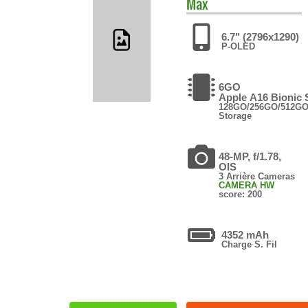
Max
6.7" (2796x1290)
P-OLED
6GO
Apple A16 Bionic
128GO/256GO/512GO
Storage
48-MP, f/1.78,
OIS
3 Arrière Cameras
CAMERA HW
score: 200
4352 mAh
Charge S. Fil