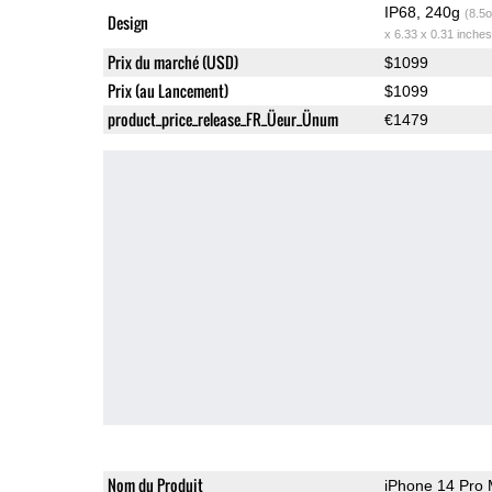
IP68, 240g
(8.5o
Design
x 6.33 x 0.31 inches
Prix du marché (USD)
$1099
Prix (au Lancement)
$1099
product_price_release_FR_Üeur_Ünum
€1479
Nom du Produit
iPhone 14 Pro