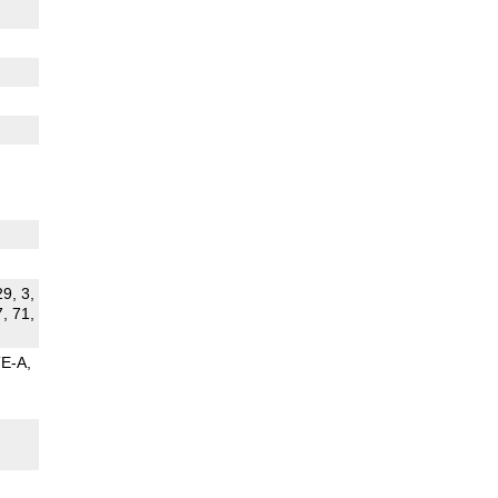
29, 3,
7, 71,
TE-A