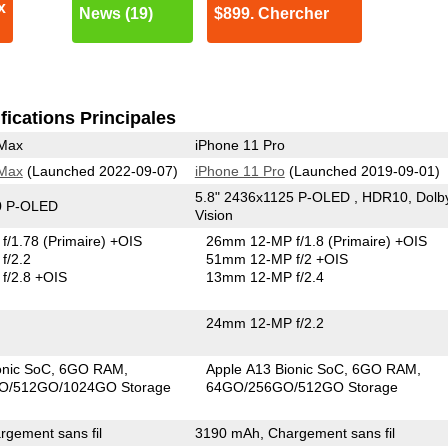
x
News (19)
$899. Chercher
fications Principales
 Max
iPhone 11 Pro
 Max
(Launched 2022-09-07)
iPhone 11 Pro
(Launched 2019-09-01)
5.8" 2436x1125 P-OLED , HDR10, Dolb
0 P-OLED
Vision
f/1.78
(Primaire)
+OIS
26mm 12-MP f/1.8
(Primaire)
+OIS
f/2.2
51mm 12-MP f/2 +OIS
f/2.8 +OIS
13mm 12-MP f/2.4
24mm 12-MP f/2.2
onic SoC
6GO RAM
Apple A13 Bionic SoC
6GO RAM
O/512GO/1024GO Storage
64GO/256GO/512GO Storage
gement sans fil
3190 mAh, Chargement sans fil