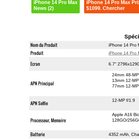
iPhone 14 Pro Max
iPhone 14 Pro Max Pri
News (2)
$1099. Chercher
Spéci
Nom du Produit
iPhone 14 Pro
Produit
iPhone 14 Pro
Ecran
6.7" 2796x129
24mm 48-MP 
13mm 12-MP 
APN Principal
77mm 12-MP 
12-MP f/1.9
APN Selfie
Apple A16 Bi
Processeur, Memoire
128GO/256G
Batterie
4352 mAh, Char