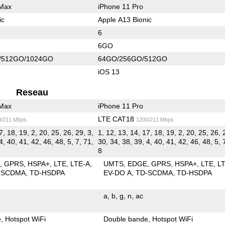
 Max
iPhone 11 Pro
ic
Apple A13 Bionic
6
6GO
/512GO/1024GO
64GO/256GO/512GO
iOS 13
Reseau
 Max
iPhone 11 Pro
LTE CAT18
0/211 Mbps
1200/211 Mbps
7, 18, 19, 2, 20, 25, 26, 29, 3,
1, 12, 13, 14, 17, 18, 19, 2, 20, 25, 26, 
4, 40, 41, 42, 46, 48, 5, 7, 71,
30, 34, 38, 39, 4, 40, 41, 42, 46, 48, 5, 
8
E
GPRS
HSPA+
LTE
LTE-A
UMTS
EDGE
GPRS
HSPA+
LTE
L
-SCDMA
TD-HSDPA
EV-DO A
TD-SCDMA
TD-HSDPA
a
b
g
n
ac
e
Hotspot WiFi
Double bande
Hotspot WiFi