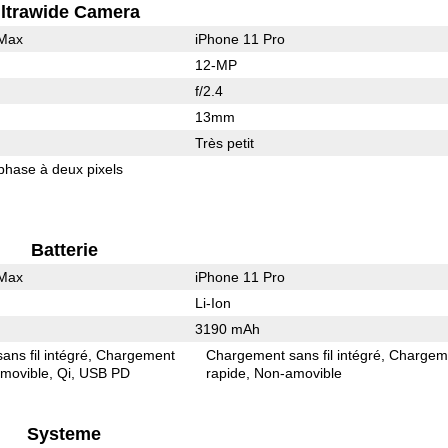
ltrawide Camera
 Max
iPhone 11 Pro
12-MP
f/2.4
13mm
Très petit
phase à deux pixels
Batterie
 Max
iPhone 11 Pro
Li-Ion
3190 mAh
ns fil intégré
Chargement
Chargement sans fil intégré
Chargem
movible
Qi
USB PD
rapide
Non-amovible
Systeme