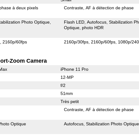
phase à deux pixels
Contraste
AF à détection de phase
tabilization Photo Optique
Flash LED
Autofocus
Stabilization P
Optique
photo HDR
s
2160p/60fps
2160p/30fps
2160p/60fps
1080p/240
ort-Zoom Camera
 Max
iPhone 11 Pro
12-MP
f/2
51mm
Très petit
Contraste
AF à détection de phase
 Photo Optique
Autofocus
Stabilization Photo Optiqu