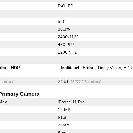
P-OLED
5.8"
80.3%
2436x1125
463 PPP
1200 NITs
illant
HDR
Multitouch
Brillant
Dolby Vision
HDR
24 bit
 couleurs)
(16,777,216 couleurs)
Primary Camera
 Max
iPhone 11 Pro
12-MP
f/1.8
26mm
Small