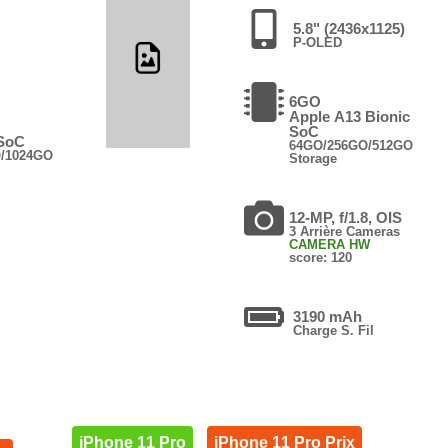
5.8" (2436x1125)
P-OLED
6GO
Apple A13 Bionic
SoC
 SoC
64GO/256GO/512GO
/1024GO
Storage
12-MP, f/1.8, OIS
3 Arrière Cameras
CAMERA HW
score: 120
3190 mAh
Charge S. Fil
iPhone 11 Pro
iPhone 11 Pro Prix