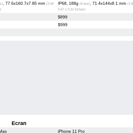
, 77.6x160.7x7.85 mm
IP68, 188g
, 71.4x144x8.1 mm
z)
(3.06
(6.6oz)
(2.
)
5.67 x 0.32 inches)
$899
$999
Ecran
 Max
iPhone 11 Pro