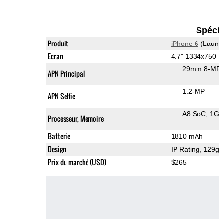
Spéci
Produit
iPhone 6
(Laun
Ecran
4.7" 1334x750
29mm 8-MP
APN Principal
1.2-MP
APN Selfie
A8 SoC
1G
Processeur, Memoire
Batterie
1810 mAh
Design
IP Rating
, 129
Prix du marché (USD)
$265