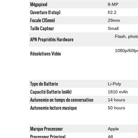
Mégapixel
8-MP
Ouverture (f-stop)
f/2.2
Focale (35mm)
29mm
Taille Capteur
Small
Flash
phot
APN Propriétés Hardware
1080p/60fp
Résolutions Vidéo
Type de Batterie
Li-Poly
Capacité Batterie (mAh)
1810 mAh
Autonomie en temps de conversation
14 hours
Autonomie lecture musique
50 hours
Marque Processeur
Apple
Processeur Principal
A8