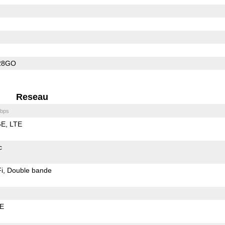
28GO
Reseau
bps
GE
LTE
c
i
Double bande
LE