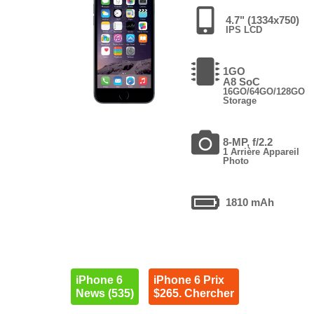
4.7" (1334x750)
IPS LCD
1GO
A8 SoC
16GO/64GO/128GO
Storage
8-MP, f/2.2
1 Arrière Appareil
Photo
1810 mAh
iPhone 6
iPhone 6 Prix
News (535)
$265. Chercher