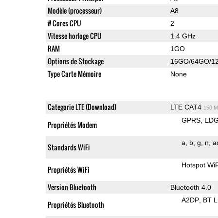
Modèle (processeur)
A8
# Cores CPU
2
Vitesse horloge CPU
1.4 GHz
RAM
1GO
Options de Stockage
16GO/64GO/1
Type Carte Mémoire
None
Categorie LTE (Download)
LTE CAT4
150 M
GPRS
ED
Propriétés Modem
a
b
g
n
a
Standards WiFi
Hotspot WiF
Propriétés WiFi
Version Bluetooth
Bluetooth 4.0
A2DP
BT 
Propriétés Bluetooth