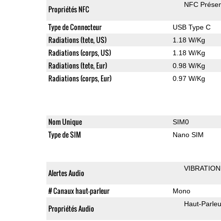
NFC Présen
Propriétés NFC
Type de Connecteur
USB Type C
Radiations (tete, US)
1.18 W/Kg
Radiations (corps, US)
1.18 W/Kg
Radiations (tete, Eur)
0.98 W/Kg
Radiations (corps, Eur)
0.97 W/Kg
Nom Unique
SIM0
Type de SIM
Nano SIM
VIBRATION
Alertes Audio
# Canaux haut-parleur
Mono
Haut-Parleu
Propriétés Audio