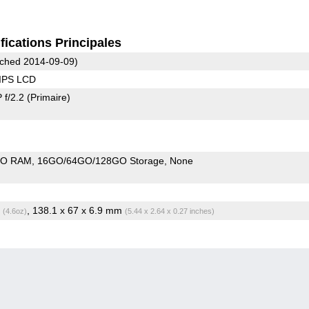
fications Principales
ched 2014-09-09)
 IPS LCD
 f/2.2
(Primaire)
O RAM
16GO/64GO/128GO Storage
None
g
, 138.1 x 67 x 6.9 mm
(4.6oz)
(5.44 x 2.64 x 0.27 inches)