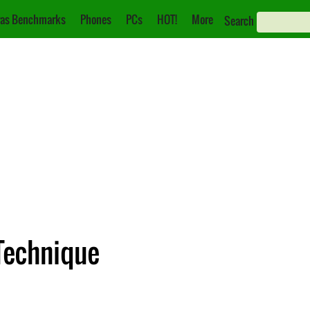
as Benchmarks
Phones
PCs
HOT!
More
Search
 Technique