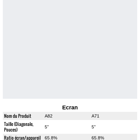
Ecran
Nom du Produit
A82
A71
Taille (Diagonale,
5"
5"
Pouces)
Ratio écran/appareil
65.8%
65.8%