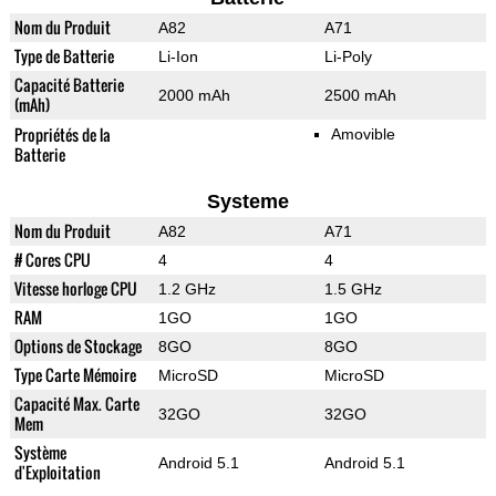
Nom du Produit
A82
A71
Type de Batterie
Li-Ion
Li-Poly
Capacité Batterie
2000 mAh
2500 mAh
(mAh)
Propriétés de la
Amovible
Batterie
Systeme
Nom du Produit
A82
A71
# Cores CPU
4
4
Vitesse horloge CPU
1.2 GHz
1.5 GHz
RAM
1GO
1GO
Options de Stockage
8GO
8GO
Type Carte Mémoire
MicroSD
MicroSD
Capacité Max. Carte
32GO
32GO
Mem
Système
Android 5.1
Android 5.1
d'Exploitation