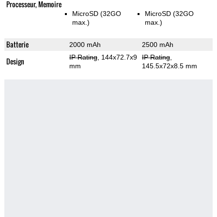
Processeur, Memoire
MicroSD (32GO
MicroSD (32GO
max.)
max.)
Batterie
2000 mAh
2500 mAh
IP Rating
, 144x72.7x9
IP Rating
,
Design
mm
145.5x72x8.5 mm