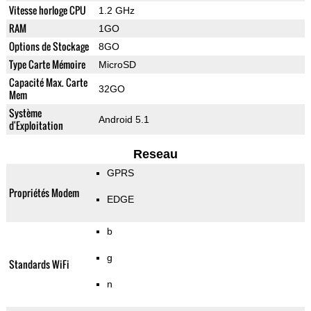
Vitesse horloge CPU
1.2 GHz
RAM
1GO
Options de Stockage
8GO
Type Carte Mémoire
MicroSD
Capacité Max. Carte
32GO
Mem
Système
Android 5.1
d'Exploitation
Reseau
GPRS
Propriétés Modem
EDGE
b
g
Standards WiFi
n