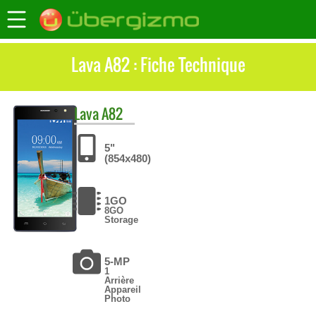
Lava A82 : Fiche Technique
Lava
A82
5"
(854x480)
1GO
8GO
Storage
5-MP
1
Arrière
Appareil
Photo