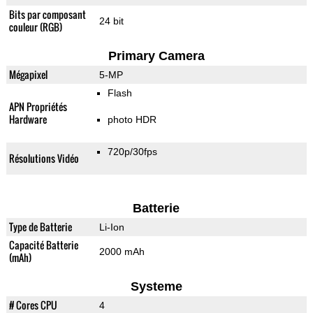
Bits par composant
24 bit
couleur (RGB)
Primary Camera
Mégapixel
5-MP
Flash
APN Propriétés
Hardware
photo HDR
720p/30fps
Résolutions Vidéo
Batterie
Type de Batterie
Li-Ion
Capacité Batterie
2000 mAh
(mAh)
Systeme
# Cores CPU
4