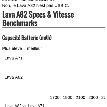
Non, le Lava A82 n'est pas USB-C.
Lava A82 Specs & Vitesse
Benchmarks
Capacité Batterie (mAh)
Plus élevé = meilleur
Lava A71
Lava A82
1700
1900
2100
2300
25
Lava A82 vs. Lava A71