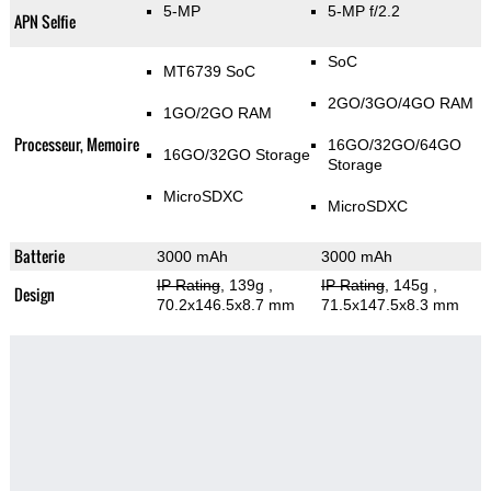
5-MP
5-MP f/2.2
APN Selfie
SoC
MT6739 SoC
2GO/3GO/4GO RAM
1GO/2GO RAM
Processeur, Memoire
16GO/32GO/64GO
16GO/32GO Storage
Storage
MicroSDXC
MicroSDXC
Batterie
3000 mAh
3000 mAh
IP Rating
, 139g
,
IP Rating
, 145g
,
Design
70.2x146.5x8.7 mm
71.5x147.5x8.3 mm