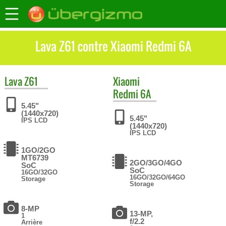
Lava Z61 contre Xiaomi Redmi 6A
Lava
Z61
Xiaomi
Redmi 6A
5.45"
(1440x720)
5.45"
IPS LCD
(1440x720)
IPS LCD
1GO/2GO
MT6739
2GO/3GO/4GO
SoC
SoC
16GO/32GO
16GO/32GO/64GO
Storage
Storage
8-MP
13-MP,
1
f/2.2
Arrière