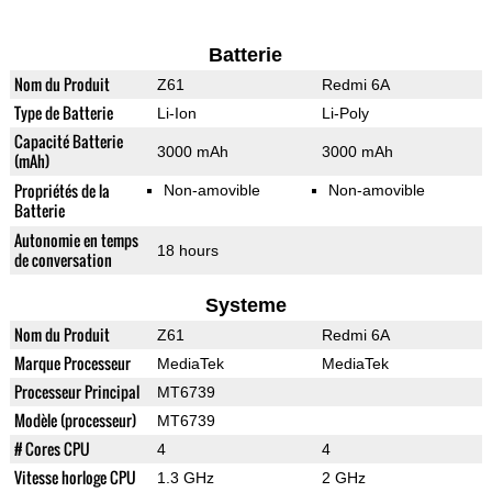
Batterie
Nom du Produit
Z61
Redmi 6A
Type de Batterie
Li-Ion
Li-Poly
Capacité Batterie
3000 mAh
3000 mAh
(mAh)
Propriétés de la
Non-amovible
Non-amovible
Batterie
Autonomie en temps
18 hours
de conversation
Systeme
Nom du Produit
Z61
Redmi 6A
Marque Processeur
MediaTek
MediaTek
Processeur Principal
MT6739
Modèle (processeur)
MT6739
# Cores CPU
4
4
Vitesse horloge CPU
1.3 GHz
2 GHz