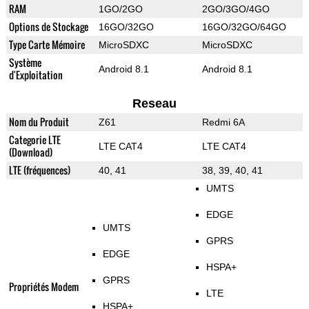
RAM
1GO/2GO
2GO/3GO/4GO
Options de Stockage
16GO/32GO
16GO/32GO/64GO
Type Carte Mémoire
MicroSDXC
MicroSDXC
Système
Android 8.1
Android 8.1
d'Exploitation
Reseau
Nom du Produit
Z61
Redmi 6A
Categorie LTE
LTE CAT4
LTE CAT4
(Download)
LTE (fréquences)
40, 41
38, 39, 40, 41
UMTS
EDGE
UMTS
GPRS
EDGE
HSPA+
GPRS
Propriétés Modem
LTE
HSPA+