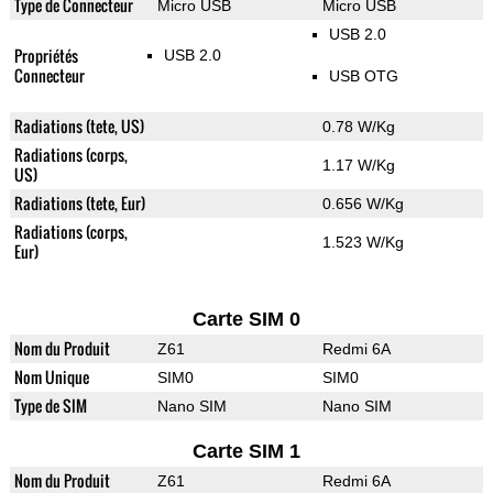
Type de Connecteur
Micro USB
Micro USB
USB 2.0
Propriétés
USB 2.0
Connecteur
USB OTG
Radiations (tete, US)
0.78 W/Kg
Radiations (corps,
1.17 W/Kg
US)
Radiations (tete, Eur)
0.656 W/Kg
Radiations (corps,
1.523 W/Kg
Eur)
Carte SIM 0
Nom du Produit
Z61
Redmi 6A
Nom Unique
SIM0
SIM0
Type de SIM
Nano SIM
Nano SIM
Carte SIM 1
Nom du Produit
Z61
Redmi 6A