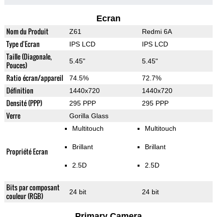
Ecran
Nom du Produit
Z61
Redmi 6A
Type d'Ecran
IPS LCD
IPS LCD
Taille (Diagonale,
5.45"
5.45"
Pouces)
Ratio écran/appareil
74.5%
72.7%
Définition
1440x720
1440x720
Densité (PPP)
295 PPP
295 PPP
Verre
Gorilla Glass
Multitouch
Multitouch
Brillant
Brillant
Propriété Ecran
2.5D
2.5D
Bits par composant
24 bit
24 bit
couleur (RGB)
Primary Camera