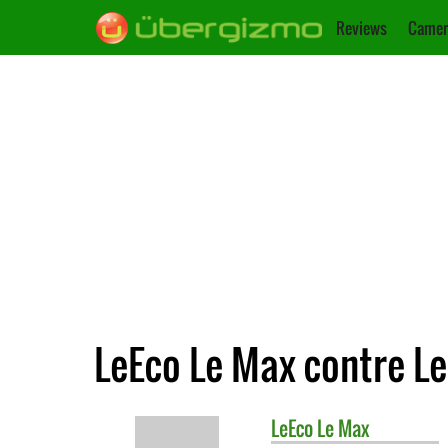
Reviews
Camer
LeEco Le Max contre L
LeEco
Le Max