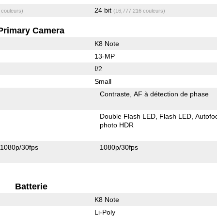
24 bit
 couleurs)
(16,777,216 couleurs)
Primary Camera
K8 Note
13-MP
f/2
Small
Contraste
AF à détection de phase
Double Flash LED
Flash LED
Autofo
photo HDR
1080p/30fps
1080p/30fps
Batterie
K8 Note
Li-Poly