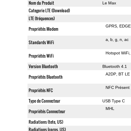
Nom du Produit
Le Max
Categorie LTE (Download)
LTE (fréquences)
GPRS
EDGE
Propriétés Modem
a
b
g
n
ac
Standards WiFi
Hotspot WiFi
Propriétés WiFi
Version Bluetooth
Bluetooth 4.1
A2DP
BT LE
Propriétés Bluetooth
NFC Présent
Propriétés NFC
Type de Connecteur
USB Type C
MHL
Propriétés Connecteur
Radiations (tete, US)
Radiations (corps, US)