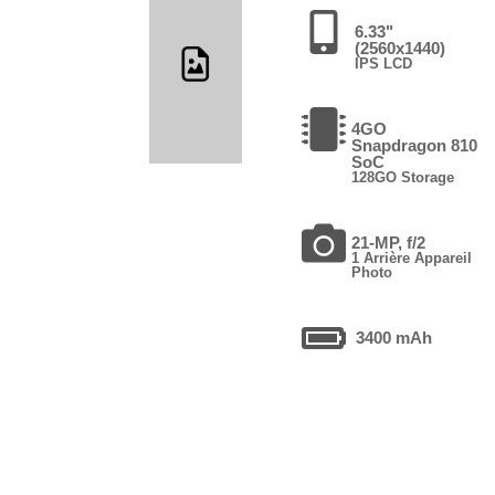
6.33"
(2560x1440)
IPS LCD
4GO
Snapdragon 810
SoC
128GO Storage
21-MP, f/2
1 Arrière Appareil
Photo
3400 mAh