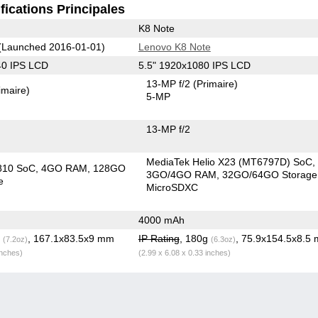
fications Principales
K8 Note
(Launched 2016-01-01)
Lenovo K8 Note
40 IPS LCD
5.5" 1920x1080 IPS LCD
13-MP f/2
(Primaire)
imaire)
5-MP
13-MP f/2
MediaTek Helio X23 (MT6797D) SoC
810 SoC
4GO RAM
128GO
3GO/4GO RAM
32GO/64GO Storage
e
MicroSDXC
4000 mAh
g
, 167.1x83.5x9 mm
IP Rating
, 180g
, 75.9x154.5x8.5
(7.2oz)
(6.3oz)
inches)
(2.99 x 6.08 x 0.33 inches)