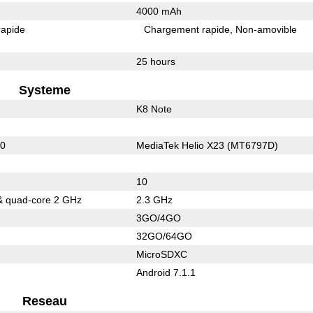
4000 mAh
rapide
Chargement rapide
Non-amovible
25 hours
Systeme
K8 Note
10
MediaTek Helio X23 (MT6797D)
10
& quad-core 2 GHz
2.3 GHz
3GO/4GO
32GO/64GO
MicroSDXC
Android 7.1.1
Reseau