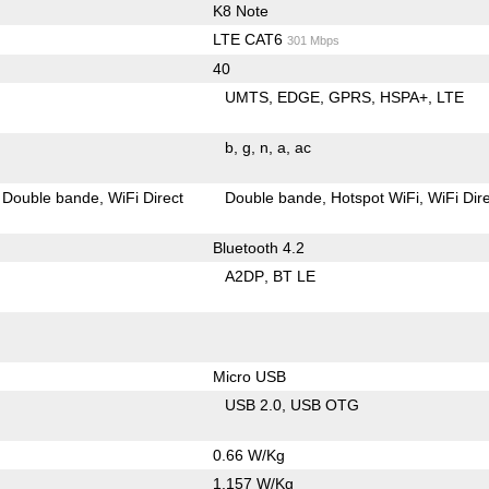
K8 Note
LTE CAT6
301 Mbps
40
UMTS
EDGE
GPRS
HSPA+
LTE
b
g
n
a
ac
Double bande
WiFi Direct
Double bande
Hotspot WiFi
WiFi Dir
Bluetooth 4.2
A2DP
BT LE
Micro USB
USB 2.0
USB OTG
0.66 W/Kg
1.157 W/Kg