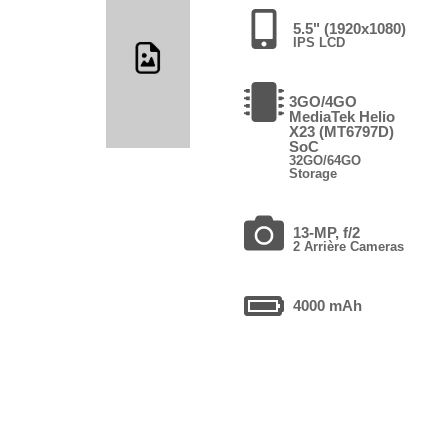
5.5" (1920x1080)
IPS LCD
3GO/4GO
MediaTek Helio
X23 (MT6797D)
SoC
32GO/64GO
Storage
13-MP, f/2
2 Arrière Cameras
4000 mAh