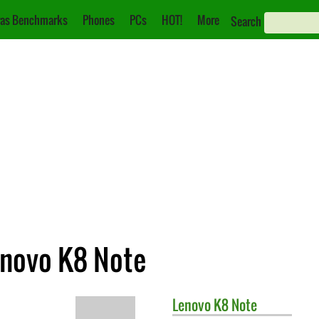
as Benchmarks
Phones
PCs
HOT!
More
Search
enovo K8 Note
Lenovo
K8 Note