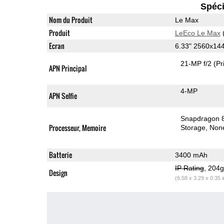
Spéci
Nom du Produit
Le Max
Produit
LeEco Le Max
Ecran
6.33" 2560x14
21-MP f/2
(Pr
APN Principal
4-MP
APN Selfie
Snapdragon 
Processeur, Memoire
Storage
Non
Batterie
3400 mAh
IP Rating
, 204
Design
(6.58 x 3.29 x 0.35 