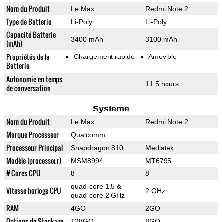
Nom du Produit
Le Max
Redmi Note 2
Type de Batterie
Li-Poly
Li-Poly
Capacité Batterie
3400 mAh
3100 mAh
(mAh)
Propriétés de la
Chargement rapide
Amovible
Batterie
Autonomie en temps
11.5 hours
de conversation
Systeme
Nom du Produit
Le Max
Redmi Note 2
Marque Processeur
Qualcomm
Processeur Principal
Snapdragon 810
Mediatek
Modèle (processeur)
MSM8994
MT6795
# Cores CPU
8
8
quad-core 1.5 &
Vitesse horloge CPU
2 GHz
quad-core 2 GHz
RAM
4GO
2GO
Options de Stockage
128GO
8GO