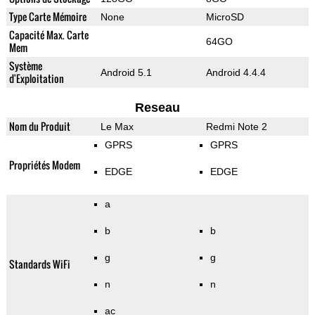
Type Carte Mémoire
None
MicroSD
Capacité Max. Carte
64GO
Mem
Système
Android 5.1
Android 4.4.4
d'Exploitation
Reseau
Nom du Produit
Le Max
Redmi Note 2
GPRS
GPRS
Propriétés Modem
EDGE
EDGE
a
b
b
g
g
Standards WiFi
n
n
ac