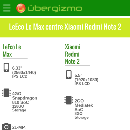
LeEco Le Max contre Xiaomi Redmi Note 2
LeEco
Le
Xiaomi
Max
Redmi
Note 2
6.33"
(2560x1440)
5.5"
IPS LCD
(1920x1080)
IPS LCD
4GO
Snapdragon
2GO
810 SoC
Mediatek
128GO
SoC
Storage
8GO
Storage
21-MP,