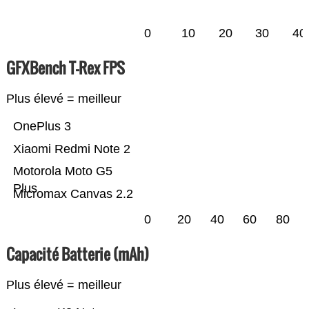
0
10
20
30
40
GFXBench T-Rex FPS
Plus élevé = meilleur
OnePlus 3
Xiaomi Redmi Note 2
Motorola Moto G5
Plus
Micromax Canvas 2.2
0
20
40
60
80
Capacité Batterie (mAh)
Plus élevé = meilleur