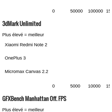
0
50000
100000
15
3dMark Unlimited
Plus élevé = meilleur
Xiaomi Redmi Note 2
OnePlus 3
Micromax Canvas 2.2
0
5000
10000
15
GFXBench Manhattan Off. FPS
Plus élevé = meilleur