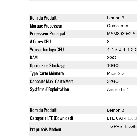
Nom du Produit
Lemon 3
Marque Processeur
Qualcomm
Processeur Principal
MSM8939v2 Sn
# Cores CPU
8
Vitesse horloge CPU
4x1.5 & 4x1.2 
RAM
2GO
Options de Stockage
16GO
Type Carte Mémoire
MicroSD
Capacité Max. Carte Mem
32GO
Système d'Exploitation
Android 5.1
Nom du Produit
Lemon 3
Categorie LTE (Download)
LTE CAT4
150 M
GPRS
EDGE
Propriétés Modem