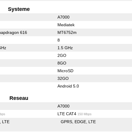
Systeme
A7000
Mediatek
apdragon 616
MT6752m
8
GHz
1.5 GHz
2GO
8GO
MicroSD
32GO
Android 5.0
Reseau
A7000
LTE CAT4
bps
150 Mbps
LTE
GPRS
EDGE
LTE