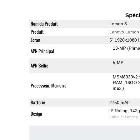
Spéci
Nom du Produit
Lemon 3
Produit
Lenovo Lemon
Ecran
5" 1920x1080 
13-MP
(Prima
APN Principal
5-MP
APN Selfie
MSM8939v2 
RAM
16GO S
Processeur, Memoire
max.)
Batterie
2750 mAh
IP Rating
, 142
Design
2.80 x 0.31 inches)