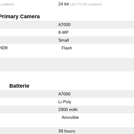
24 bit
 couleurs)
(16,777,216 couleurs)
Primary Camera
A7000
8-MP
Small
 HDR
Flash
Batterie
A7000
Li-Poly
2900 mAh
Amovible
39 hours