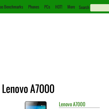
as Benchmarks
Phones
PCs
HOT!
More
Search
e Lenovo A7000
Lenovo
A7000