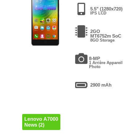
5.5" (1280x720)
IPS LCD
2GO
MT6752m SoC
8GO Storage
8-MP
1 Arrière Appareil
Photo
2900 mAh
Lenovo A7000
News (2)