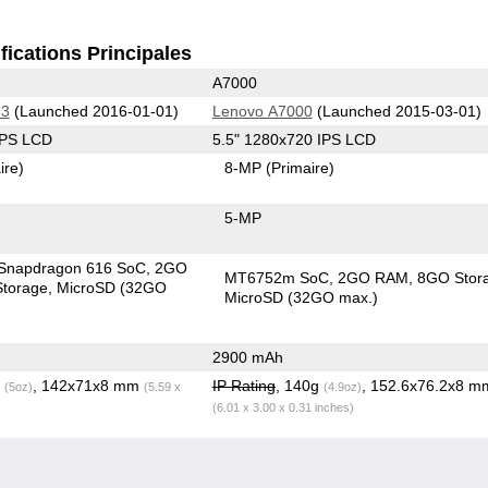
fications Principales
A7000
 3
(Launched 2016-01-01)
Lenovo A7000
(Launched 2015-03-01)
IPS LCD
5.5" 1280x720 IPS LCD
ire)
8-MP
(Primaire)
5-MP
Snapdragon 616 SoC
2GO
MT6752m SoC
2GO RAM
8GO Stor
torage
MicroSD (32GO
MicroSD (32GO max.)
2900 mAh
g
, 142x71x8 mm
IP Rating
, 140g
, 152.6x76.2x8 m
(5oz)
(5.59 x
(4.9oz)
(6.01 x 3.00 x 0.31 inches)