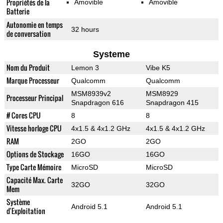
Propriétés de la
Amovible
Amovible
Batterie
Autonomie en temps
32 hours
de conversation
Systeme
Nom du Produit
Lemon 3
Vibe K5
Marque Processeur
Qualcomm
Qualcomm
MSM8939v2
MSM8929
Processeur Principal
Snapdragon 616
Snapdragon 415
# Cores CPU
8
8
Vitesse horloge CPU
4x1.5 & 4x1.2 GHz
4x1.5 & 4x1.2 GHz
RAM
2GO
2GO
Options de Stockage
16GO
16GO
Type Carte Mémoire
MicroSD
MicroSD
Capacité Max. Carte
32GO
32GO
Mem
Système
Android 5.1
Android 5.1
d'Exploitation