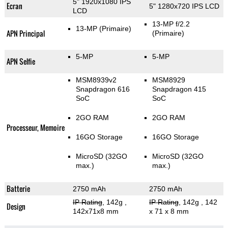
5" 1920x1080 IPS
Ecran
5" 1280x720 IPS LCD
LCD
13-MP f/2.2
13-MP
(Primaire)
APN Principal
(Primaire)
5-MP
5-MP
APN Selfie
MSM8939v2
MSM8929
Snapdragon 616
Snapdragon 415
SoC
SoC
2GO RAM
2GO RAM
Processeur, Memoire
16GO Storage
16GO Storage
MicroSD (32GO
MicroSD (32GO
max.)
max.)
Batterie
2750 mAh
2750 mAh
IP Rating
, 142g
,
IP Rating
, 142g
, 142
Design
142x71x8 mm
x 71 x 8 mm