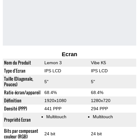
Ecran
Nom du Produit
Lemon 3
Vibe K5
Type d'Ecran
IPS LCD
IPS LCD
Taille (Diagonale,
5"
5"
Pouces)
Ratio écran/appareil
68.4%
68.4%
Définition
1920x1080
1280x720
Densité (PPP)
441 PPP
294 PPP
Multitouch
Multitouch
Propriété Ecran
Bits par composant
24 bit
24 bit
couleur (RGB)