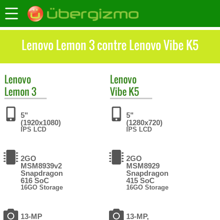
Lenovo Lemon 3 contre Lenovo Vibe K5
Lenovo
Lenovo
Lemon 3
Vibe K5
5"
5"
(1920x1080)
(1280x720)
IPS LCD
IPS LCD
2GO
2GO
MSM8939v2
MSM8929
Snapdragon
Snapdragon
616 SoC
415 SoC
16GO Storage
16GO Storage
13-MP
13-MP,