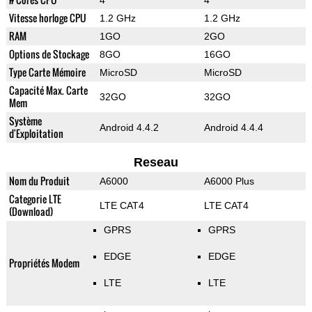
4
4
Vitesse horloge CPU
1.2 GHz
1.2 GHz
RAM
1GO
2GO
Options de Stockage
8GO
16GO
Type Carte Mémoire
MicroSD
MicroSD
Capacité Max. Carte
32GO
32GO
Mem
Système
Android 4.4.2
Android 4.4.4
d'Exploitation
Reseau
Nom du Produit
A6000
A6000 Plus
Categorie LTE
LTE CAT4
LTE CAT4
(Download)
GPRS
GPRS
EDGE
EDGE
Propriétés Modem
LTE
LTE