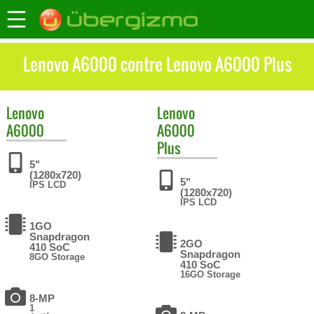
Lenovo A6000 contre Lenovo A6000 Plus
Lenovo
Lenovo
A6000
A6000
Plus
5"
(1280x720)
5"
IPS LCD
(1280x720)
IPS LCD
1GO
Snapdragon
2GO
410 SoC
Snapdragon
8GO Storage
410 SoC
16GO Storage
8-MP
1