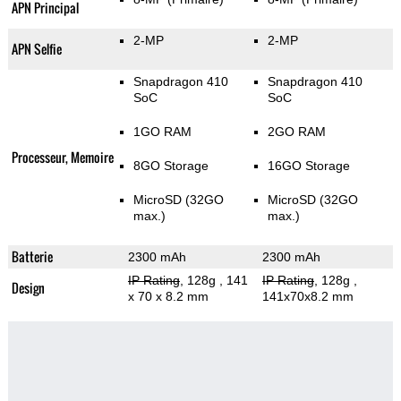
APN Principal
2-MP
2-MP
APN Selfie
Snapdragon 410
Snapdragon 410
SoC
SoC
1GO RAM
2GO RAM
Processeur, Memoire
8GO Storage
16GO Storage
MicroSD (32GO
MicroSD (32GO
max.)
max.)
Batterie
2300 mAh
2300 mAh
IP Rating
, 128g
, 141
IP Rating
, 128g
,
Design
x 70 x 8.2 mm
141x70x8.2 mm