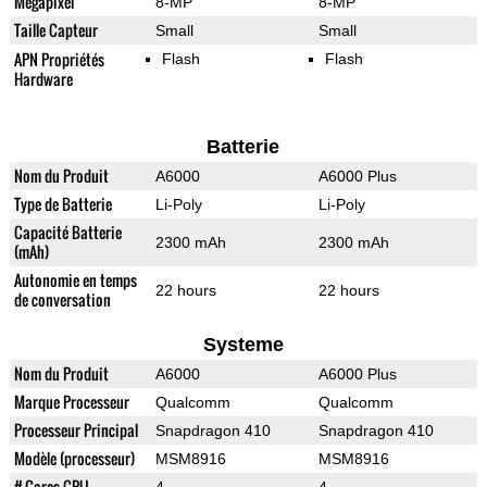
Mégapixel
8-MP
8-MP
Taille Capteur
Small
Small
APN Propriétés
Flash
Flash
Hardware
Batterie
Nom du Produit
A6000
A6000 Plus
Type de Batterie
Li-Poly
Li-Poly
Capacité Batterie
2300 mAh
2300 mAh
(mAh)
Autonomie en temps
22 hours
22 hours
de conversation
Systeme
Nom du Produit
A6000
A6000 Plus
Marque Processeur
Qualcomm
Qualcomm
Processeur Principal
Snapdragon 410
Snapdragon 410
Modèle (processeur)
MSM8916
MSM8916
# Cores CPU