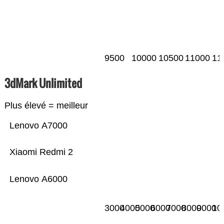
9500
10000
10500
11000
11
3dMark Unlimited
Plus élevé = meilleur
Lenovo A7000
Xiaomi Redmi 2
Lenovo A6000
3000
4000
5000
6000
7000
8000
9000
10