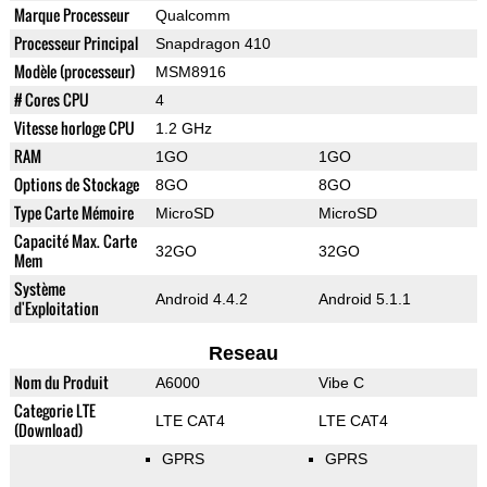
Marque Processeur
Qualcomm
Processeur Principal
Snapdragon 410
Modèle (processeur)
MSM8916
# Cores CPU
4
Vitesse horloge CPU
1.2 GHz
RAM
1GO
1GO
Options de Stockage
8GO
8GO
Type Carte Mémoire
MicroSD
MicroSD
Capacité Max. Carte
32GO
32GO
Mem
Système
Android 4.4.2
Android 5.1.1
d'Exploitation
Reseau
Nom du Produit
A6000
Vibe C
Categorie LTE
LTE CAT4
LTE CAT4
(Download)
GPRS
GPRS