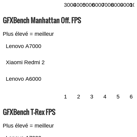
3000
4000
5000
6000
7000
8000
9000
10
GFXBench Manhattan Off. FPS
Plus élevé = meilleur
Lenovo A7000
Xiaomi Redmi 2
Lenovo A6000
1
2
3
4
5
6
GFXBench T-Rex FPS
Plus élevé = meilleur