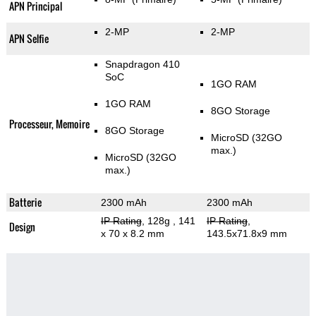
APN Principal
2-MP
2-MP
APN Selfie
Snapdragon 410
SoC
1GO RAM
1GO RAM
8GO Storage
Processeur, Memoire
8GO Storage
MicroSD (32GO
max.)
MicroSD (32GO
max.)
Batterie
2300 mAh
2300 mAh
IP Rating
, 128g
, 141
IP Rating
,
Design
x 70 x 8.2 mm
143.5x71.8x9 mm