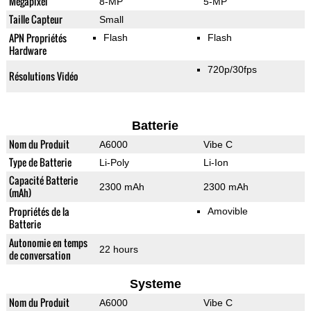
Mégapixel
8-MP
5-MP
Taille Capteur
Small
APN Propriétés
Flash
Flash
Hardware
720p/30fps
Résolutions Vidéo
Batterie
Nom du Produit
A6000
Vibe C
Type de Batterie
Li-Poly
Li-Ion
Capacité Batterie
2300 mAh
2300 mAh
(mAh)
Propriétés de la
Amovible
Batterie
Autonomie en temps
22 hours
de conversation
Systeme
Nom du Produit
A6000
Vibe C