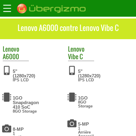
Lenovo A6000 contre Lenovo Vibe C
Lenovo
Lenovo
A6000
Vibe C
5"
5"
(1280x720)
(1280x720)
IPS LCD
IPS LCD
1GO
1GO
Snapdragon
8GO
Storage
410 SoC
8GO Storage
5-MP
1
8-MP
Arrière
1