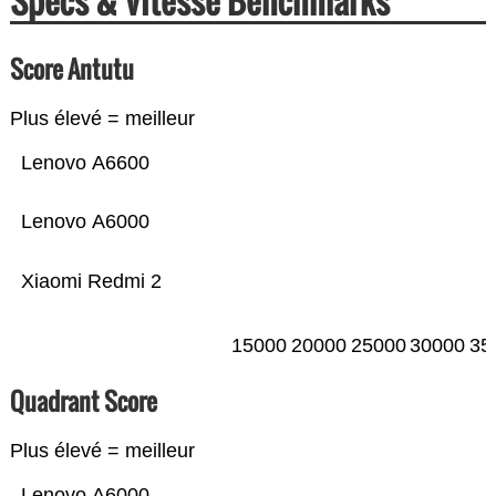
Specs & Vitesse Benchmarks
Score Antutu
Plus élevé = meilleur
Lenovo A6600
Lenovo A6000
Xiaomi Redmi 2
15000
20000
25000
30000
35
Quadrant Score
Plus élevé = meilleur
Lenovo A6000