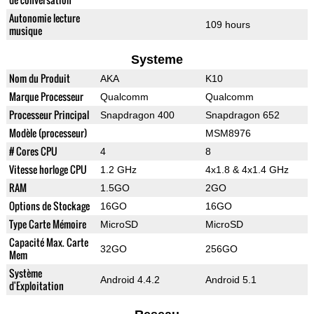
Autonomie lecture
109 hours
musique
Systeme
Nom du Produit
AKA
K10
Marque Processeur
Qualcomm
Qualcomm
Processeur Principal
Snapdragon 400
Snapdragon 652
Modèle (processeur)
MSM8976
# Cores CPU
4
8
Vitesse horloge CPU
1.2 GHz
4x1.8 & 4x1.4 GHz
RAM
1.5GO
2GO
Options de Stockage
16GO
16GO
Type Carte Mémoire
MicroSD
MicroSD
Capacité Max. Carte
32GO
256GO
Mem
Système
Android 4.4.2
Android 5.1
d'Exploitation