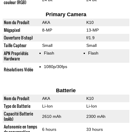
couleur (RGB)
Primary Camera
Nom du Produit
AKA
K10
Mégapixel
8-MP
13-MP
Ouverture (f-stop)
f/1.9
Taille Capteur
Small
Small
APN Propriétés
Flash
Flash
Hardware
1080p/30fps
Résolutions Vidéo
Batterie
Nom du Produit
AKA
K10
Type de Batterie
Li-Ion
Li-Ion
Capacité Batterie
2610 mAh
2300 mAh
(mAh)
Autonomie en temps
6 hours
33 hours
de conversation