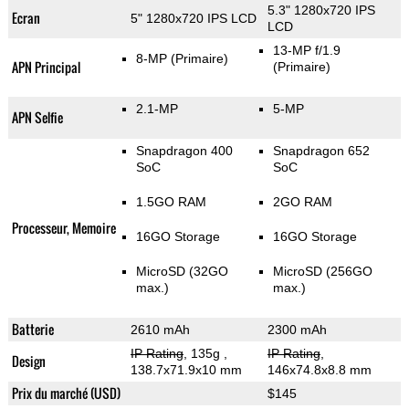
5.3" 1280x720 IPS
Ecran
5" 1280x720 IPS LCD
LCD
13-MP f/1.9
8-MP
(Primaire)
APN Principal
(Primaire)
2.1-MP
5-MP
APN Selfie
Snapdragon 400
Snapdragon 652
SoC
SoC
1.5GO RAM
2GO RAM
Processeur, Memoire
16GO Storage
16GO Storage
MicroSD (32GO
MicroSD (256GO
max.)
max.)
Batterie
2610 mAh
2300 mAh
IP Rating
, 135g
,
IP Rating
,
Design
138.7x71.9x10 mm
146x74.8x8.8 mm
Prix du marché (USD)
$145