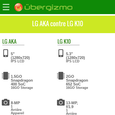
LG AKA contre LG K10
LG
AKA
LG
K10
5"
5.3"
(1280x720)
(1280x720)
IPS LCD
IPS LCD
1.5GO
2GO
Snapdragon
Snapdragon
400 SoC
652 SoC
16GO Storage
16GO Storage
8-MP
13-MP,
1
f/1.9
Arrière
1
Appareil
Arrière