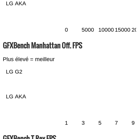
LG AKA
0
5000
10000
15000
20
GFXBench Manhattan Off. FPS
Plus élevé = meilleur
LG G2
LG AKA
1
3
5
7
9
GFXBench T-Rex FPS