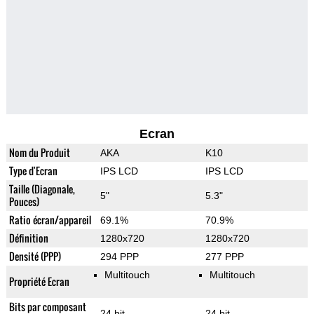
Ecran
Nom du Produit
AKA
K10
Type d'Ecran
IPS LCD
IPS LCD
Taille (Diagonale,
5"
5.3"
Pouces)
Ratio écran/appareil
69.1%
70.9%
Définition
1280x720
1280x720
Densité (PPP)
294 PPP
277 PPP
Multitouch
Multitouch
Propriété Ecran
Bits par composant
24 bit
24 bit