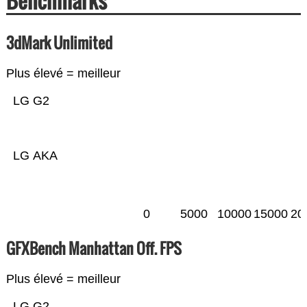
Benchmarks
3dMark Unlimited
Plus élevé = meilleur
LG G2
LG AKA
0
5000
10000
15000
20
GFXBench Manhattan Off. FPS
Plus élevé = meilleur
LG G2