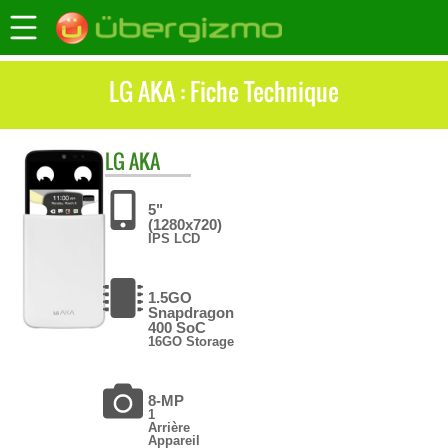
LG AKA : Fiche Technique
LG
AKA
5"
(1280x720)
IPS LCD
1.5GO
Snapdragon
400 SoC
16GO Storage
8-MP
1
Arrière
Appareil