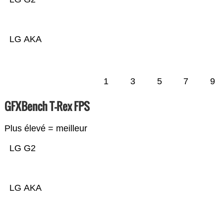
LG AKA
1
3
5
7
9
GFXBench T-Rex FPS
Plus élevé = meilleur
LG G2
LG AKA