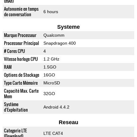
(mAh)
Autonomie en temps
6 hours
de conversation
Systeme
Marque Processeur
Qualcomm
Processeur Principal
Snapdragon 400
# Cores CPU
4
Vitesse horloge CPU
1.2 GHz
RAM
1.5GO
Options de Stockage
16GO
Type Carte Mémoire
MicroSD
Capacité Max. Carte
32GO
Mem
Système
Android 4.4.2
d'Exploitation
Reseau
Categorie LTE
LTE CAT4
(Download)