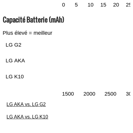
0
5
10
15
20
25
Capacité Batterie (mAh)
Plus élevé = meilleur
LG G2
LG AKA
LG K10
1500
2000
2500
30
LG AKA vs. LG G2
LG AKA vs. LG K10