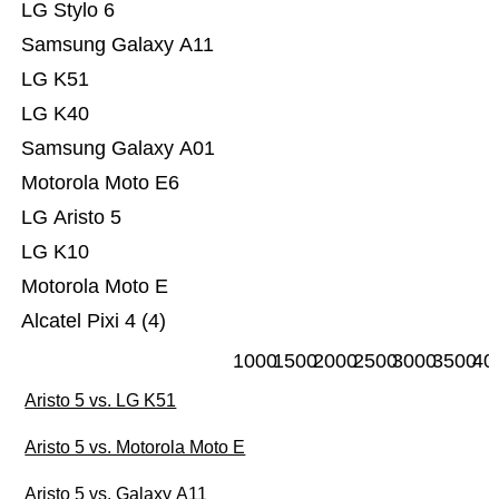
LG Stylo 6
Samsung Galaxy A11
LG K51
LG K40
Samsung Galaxy A01
Motorola Moto E6
LG Aristo 5
LG K10
Motorola Moto E
Alcatel Pixi 4 (4)
1000
1500
2000
2500
3000
3500
40
Aristo 5 vs. LG K51
Aristo 5 vs. Motorola Moto E
Aristo 5 vs. Galaxy A11