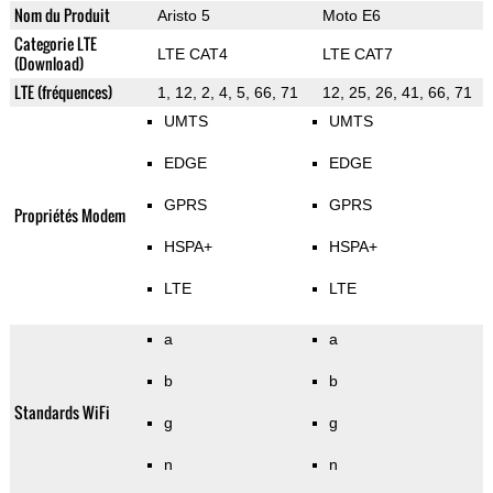
Nom du Produit
Aristo 5
Moto E6
Categorie LTE
LTE CAT4
LTE CAT7
(Download)
LTE (fréquences)
1, 12, 2, 4, 5, 66, 71
12, 25, 26, 41, 66, 71
UMTS
UMTS
EDGE
EDGE
GPRS
GPRS
Propriétés Modem
HSPA+
HSPA+
LTE
LTE
a
a
b
b
Standards WiFi
g
g
n
n