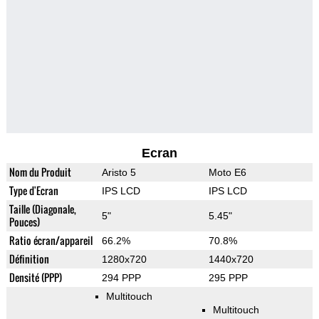
Ecran
Nom du Produit
Aristo 5
Moto E6
Type d'Ecran
IPS LCD
IPS LCD
Taille (Diagonale,
5"
5.45"
Pouces)
Ratio écran/appareil
66.2%
70.8%
Définition
1280x720
1440x720
Densité (PPP)
294 PPP
295 PPP
Multitouch
Multitouch