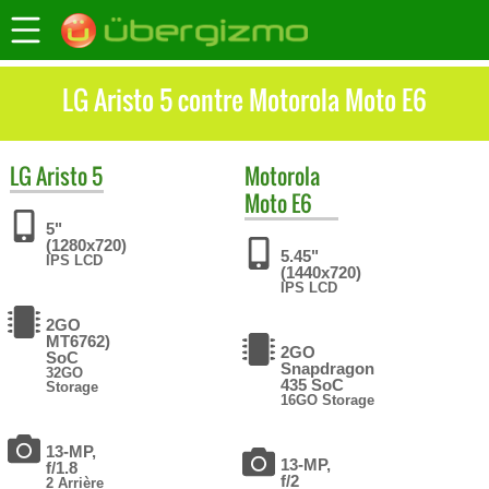
LG Aristo 5 contre Motorola Moto E6
LG
Aristo 5
Motorola
Moto E6
5"
(1280x720)
5.45"
IPS LCD
(1440x720)
IPS LCD
2GO
MT6762)
2GO
SoC
Snapdragon
32GO
435 SoC
Storage
16GO Storage
13-MP,
13-MP,
f/1.8
f/2
2 Arrière