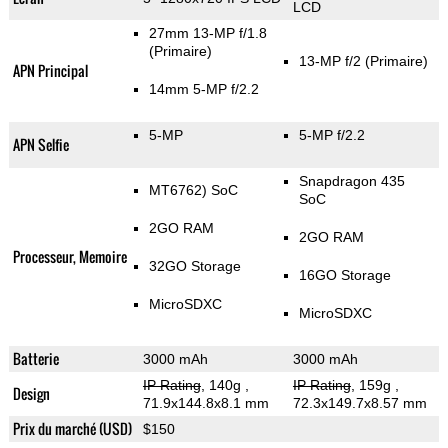
LCD
27mm 13-MP f/1.8
(Primaire)
13-MP f/2
(Primaire)
APN Principal
14mm 5-MP f/2.2
5-MP
5-MP f/2.2
APN Selfie
Snapdragon 435
MT6762) SoC
SoC
2GO RAM
2GO RAM
Processeur, Memoire
32GO Storage
16GO Storage
MicroSDXC
MicroSDXC
Batterie
3000 mAh
3000 mAh
IP Rating
, 140g
,
IP Rating
, 159g
,
Design
71.9x144.8x8.1 mm
72.3x149.7x8.57 mm
Prix du marché (USD)
$150