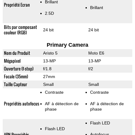
Brillant
Propriété Ecran
Brillant
2.5D
Bits par composant
24 bit
24 bit
couleur (RGB)
Primary Camera
Nom du Produit
Aristo 5
Moto E6
Mégapixel
13-MP
13-MP
Ouverture (f-stop)
f/1.8
f/2
Focale (35mm)
27mm
Taille Capteur
Small
Small
Contraste
Contraste
Propriétés autofocus
AF à détection de
AF à détection de
phase
phase
Flash LED
Flash LED
APN Propriétés
Autofocus