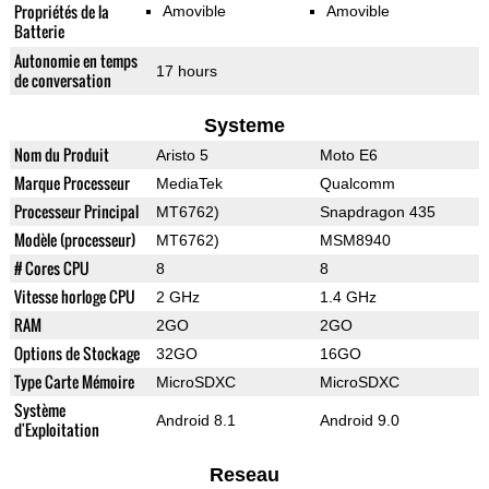
Propriétés de la
Amovible
Amovible
Batterie
Autonomie en temps
17 hours
de conversation
Systeme
Nom du Produit
Aristo 5
Moto E6
Marque Processeur
MediaTek
Qualcomm
Processeur Principal
MT6762)
Snapdragon 435
Modèle (processeur)
MT6762)
MSM8940
# Cores CPU
8
8
Vitesse horloge CPU
2 GHz
1.4 GHz
RAM
2GO
2GO
Options de Stockage
32GO
16GO
Type Carte Mémoire
MicroSDXC
MicroSDXC
Système
Android 8.1
Android 9.0
d'Exploitation
Reseau