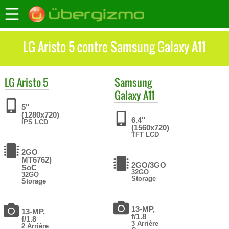
LG Aristo 5 contre Samsung Galaxy A11
LG
Aristo 5
Samsung
Galaxy A11
5"
(1280x720)
6.4"
IPS LCD
(1560x720)
TFT LCD
2GO
MT6762)
2GO/3GO
SoC
32GO
32GO
Storage
Storage
13-MP,
13-MP,
f/1.8
f/1.8
3 Arrière
2 Arrière