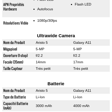
APN Propriétés
Flash LED
Hardware
Autofocus
1080p/30fps
Résolutions Vidéo
Ultrawide Camera
Nom du Produit
Aristo 5
Galaxy A11
Mégapixel
5-MP
5-MP
Ouverture (f-stop)
f/2.2
f/2.2
Focale (35mm)
14mm
17mm
Taille Capteur
Très petit
Très petit
Batterie
Nom du Produit
Aristo 5
Galaxy A11
Type de Batterie
Li-Ion
Li-Ion
Capacité Batterie
3000 mAh
4000 mAh
(mAh)