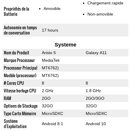
Chargement rapide
Propriétés de la
Amovible
Batterie
Non-amovible
Autonomie en temps
17 hours
de conversation
Systeme
Nom du Produit
Aristo 5
Galaxy A11
Marque Processeur
MediaTek
Processeur Principal
MT6762)
Modèle (processeur)
MT6762)
# Cores CPU
8
8
Vitesse horloge CPU
2 GHz
1.8 GHz
RAM
2GO
2GO/3GO
Options de Stockage
32GO
32GO
Type Carte Mémoire
MicroSDXC
MicroSDXC
Système
Android 8.1
Android 10
d'Exploitation