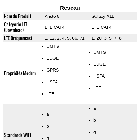
Reseau
Nom du Produit
Aristo 5
Galaxy A11
Categorie LTE
LTE CAT4
LTE CAT4
(Download)
LTE (fréquences)
1, 12, 2, 4, 5, 66, 71
1, 20, 3, 5, 7, 8
UMTS
UMTS
EDGE
EDGE
GPRS
Propriétés Modem
HSPA+
HSPA+
LTE
LTE
a
a
b
b
g
Standards WiFi
g