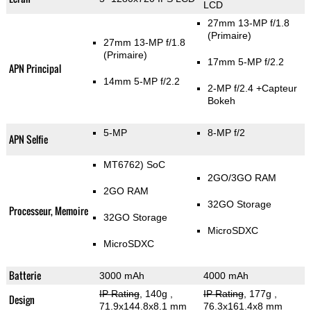
LCD
27mm 13-MP f/1.8
(Primaire)
27mm 13-MP f/1.8
(Primaire)
17mm 5-MP f/2.2
APN Principal
14mm 5-MP f/2.2
2-MP f/2.4
+Capteur
Bokeh
5-MP
8-MP f/2
APN Selfie
MT6762) SoC
2GO/3GO RAM
2GO RAM
32GO Storage
Processeur, Memoire
32GO Storage
MicroSDXC
MicroSDXC
Batterie
3000 mAh
4000 mAh
IP Rating
, 140g
,
IP Rating
, 177g
,
Design
71.9x144.8x8.1 mm
76.3x161.4x8 mm