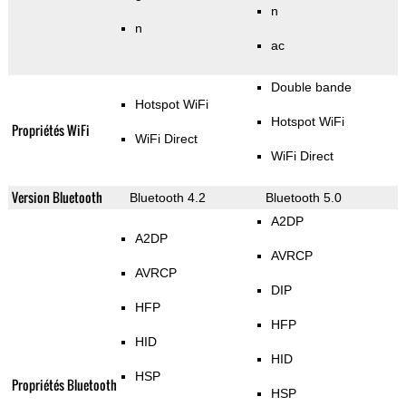
n
n
ac
Double bande
Hotspot WiFi
Hotspot WiFi
Propriétés WiFi
WiFi Direct
WiFi Direct
Version Bluetooth
Bluetooth 4.2
Bluetooth 5.0
A2DP
A2DP
AVRCP
AVRCP
DIP
HFP
HFP
HID
HID
HSP
Propriétés Bluetooth
HSP