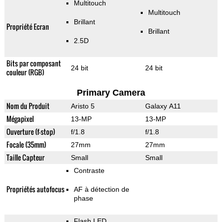
Multitouch
Multitouch
Brillant
Propriété Ecran
Brillant
2.5D
Bits par composant
24 bit
24 bit
couleur (RGB)
Primary Camera
Nom du Produit
Aristo 5
Galaxy A11
Mégapixel
13-MP
13-MP
Ouverture (f-stop)
f/1.8
f/1.8
Focale (35mm)
27mm
27mm
Taille Capteur
Small
Small
Contraste
Propriétés autofocus
AF à détection de
phase
Flash LED