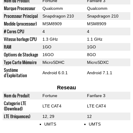
Nom du Produit
Fortune
Fanfare 3
Marque Processeur
Qualcomm
Qualcomm
Processeur Principal
Snapdragon 210
Snapdragon 210
Modèle (processeur)
MSM8909
MSM8909
# Cores CPU
4
4
Vitesse horloge CPU
1.3 GHz
1.1 GHz
RAM
1GO
1GO
Options de Stockage
16GO
8GO
Type Carte Mémoire
MicroSDHC
MicroSDXC
Système
Android 6.0.1
Android 7.1.1
d'Exploitation
Reseau
Nom du Produit
Fortune
Fanfare 3
Categorie LTE
LTE CAT4
LTE CAT4
(Download)
LTE (fréquences)
12, 29
12
UMTS
UMTS