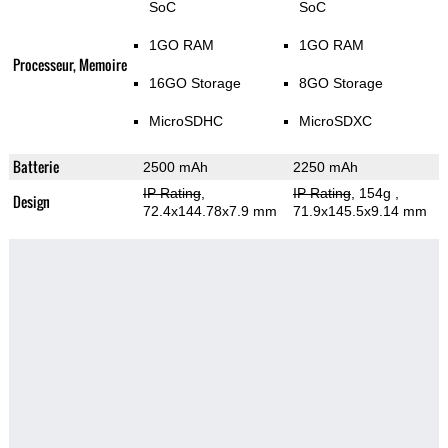
SoC
SoC
1GO RAM
1GO RAM
Processeur, Memoire
16GO Storage
8GO Storage
MicroSDHC
MicroSDXC
Batterie
2500 mAh
2250 mAh
IP Rating
,
IP Rating
, 154g
,
Design
72.4x144.78x7.9 mm
71.9x145.5x9.14 mm