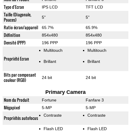
Type d'Ecran
IPS LCD
TFT LCD
Taille (Diagonale,
5"
5"
Pouces)
Ratio écran/appareil
65.7%
65.9%
Définition
854x480
854x480
Densité (PPP)
196 PPP
196 PPP
Multitouch
Multitouch
Propriété Ecran
Brillant
Brillant
Bits par composant
24 bit
24 bit
couleur (RGB)
Primary Camera
Nom du Produit
Fortune
Fanfare 3
Mégapixel
5-MP
5-MP
Contraste
Contraste
Propriétés autofocus
Flash LED
Flash LED