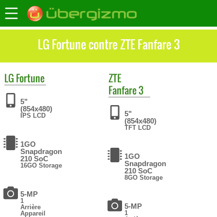
LG Fortune contre ZTE Fanfare 3
LG
Fortune
ZTE
Fanfare 3
5"
(854x480)
5"
IPS LCD
(854x480)
TFT LCD
1GO
Snapdragon
1GO
210 SoC
Snapdragon
16GO Storage
210 SoC
8GO Storage
5-MP
1
5-MP
Arrière
1
Appareil