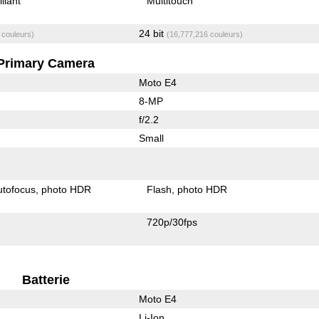
illant
Multitouch
24 bit
 couleurs)
(16,777,216 couleurs)
Primary Camera
Moto E4
8-MP
f/2.2
Small
utofocus
photo HDR
Flash
photo HDR
720p/30fps
Batterie
Moto E4
Li-Ion