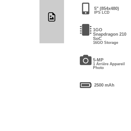
5" (854x480)
IPS LCD
1GO
Snapdragon 210
SoC
16GO Storage
5-MP
1 Arrière Appareil
Photo
2500 mAh