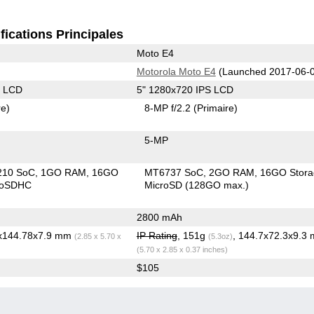
fications Principales
Moto E4
Motorola Moto E4
(Launched 2017-06-
S LCD
5" 1280x720 IPS LCD
re)
8-MP f/2.2
(Primaire)
5-MP
210 SoC
1GO RAM
16GO
MT6737 SoC
2GO RAM
16GO Stora
roSDHC
MicroSD (128GO max.)
2800 mAh
4x144.78x7.9 mm
IP Rating
, 151g
, 144.7x72.3x9.3
(2.85 x 5.70 x
(5.3oz)
(5.70 x 2.85 x 0.37 inches)
$105