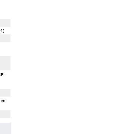
01)
ge
 mm