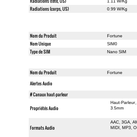
Radiations (tete, US)
1.11 W/Kg
Radiations (corps, US)
0.99 W/Kg
Nom du Produit
Fortune
Nom Unique
SIM0
Type de SIM
Nano SIM
Nom du Produit
Fortune
Alertes Audio
# Canaux haut-parleur
Haut-Parleur
Propriétés Audio
3.5mm
AAC
3GA
A
Formats Audio
MIDI
MP3
O