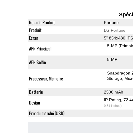
Spéci
Nom du Produit
Fortune
Produit
LG Fortune
Ecran
5" 854x480 IP
5-MP
(Primai
APN Principal
5-MP
APN Selfie
Snapdragon 
Processeur, Memoire
Storage
Mic
Batterie
2500 mAh
IP Rating
, 72.
Design
0.31 inches)
Prix du marché (USD)