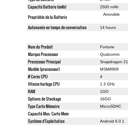
Capacité Batterie (mAh)
2500 mAh
Amovible
Propriétés de la Batterie
Autonomie en temps de conversation
14 hours
Nom du Produit
Fortune
Marque Processeur
Qualcomm
Processeur Principal
Snapdragon 2
Modèle (processeur)
MSM8909
# Cores CPU
4
Vitesse horloge CPU
1.3 GHz
RAM
1GO
Options de Stockage
16GO
Type Carte Mémoire
MicroSDHC
Capacité Max. Carte Mem
Système d'Exploitation
Android 6.0.1