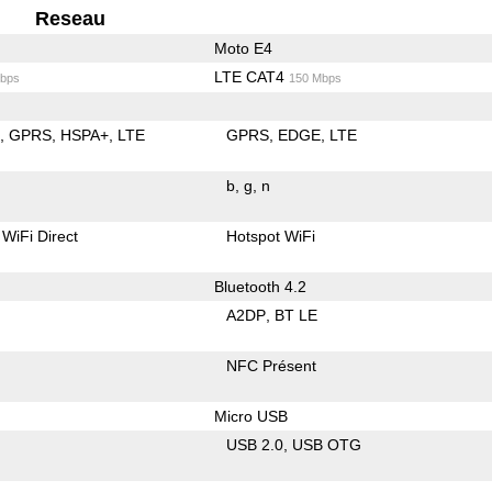
Reseau
Moto E4
LTE CAT4
bps
150 Mbps
E
GPRS
HSPA+
LTE
GPRS
EDGE
LTE
b
g
n
WiFi Direct
Hotspot WiFi
Bluetooth 4.2
A2DP
BT LE
NFC Présent
Micro USB
USB 2.0
USB OTG