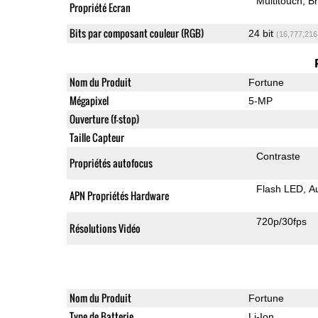
Multitouch
Br
Propriété Ecran
Bits par composant couleur (RGB)
24 bit
(16,777,216
Nom du Produit
Fortune
Mégapixel
5-MP
Ouverture (f-stop)
Taille Capteur
Contraste
Propriétés autofocus
Flash LED
A
APN Propriétés Hardware
720p/30fps
Résolutions Vidéo
Nom du Produit
Fortune
Type de Batterie
Li-Ion