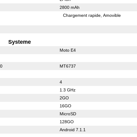
2800 mAh
Chargement rapide
Amovible
Systeme
Moto E4
10
MT6737
4
1.3 GHz
2GO
16GO
MicroSD
128GO
Android 7.1.1