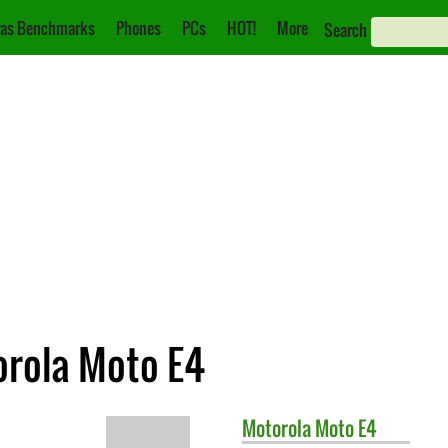
as Benchmarks
Phones
PCs
HOT!
More
Search
orola Moto E4
Motorola
Moto E4