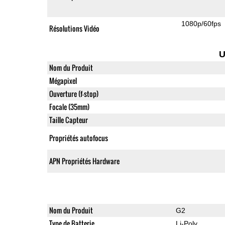
1080p/60fps
Résolutions Vidéo
U
Nom du Produit
Mégapixel
Ouverture (f-stop)
Focale (35mm)
Taille Capteur
Propriétés autofocus
APN Propriétés Hardware
Nom du Produit
G2
Type de Batterie
Li-Poly