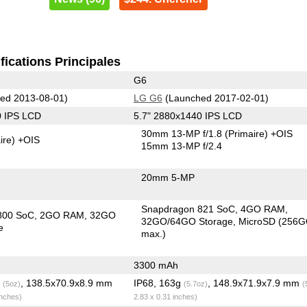
fications Principales
G6
ed 2013-08-01)
LG G6
(Launched 2017-02-01)
0 IPS LCD
5.7" 2880x1440 IPS LCD
30mm 13-MP f/1.8
(Primaire)
+OIS
ire)
+OIS
15mm 13-MP f/2.4
20mm 5-MP
Snapdragon 821 SoC
4GO RAM
800 SoC
2GO RAM
32GO
32GO/64GO Storage
MicroSD (256
e
max.)
3300 mAh
g
, 138.5x70.9x8.9 mm
IP68, 163g
, 148.9x71.9x7.9 mm
(5oz)
(5.7oz)
(
inches)
2.83 x 0.31 inches)