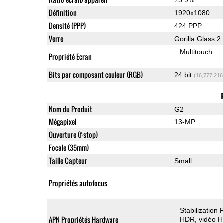
Définition
1920x1080
Densité (PPP)
424 PPP
Verre
Gorilla Glass 2
Multitouch
Propriété Ecran
Bits par composant couleur (RGB)
24 bit
(16,777,216
Nom du Produit
G2
Mégapixel
13-MP
Ouverture (f-stop)
Focale (35mm)
Taille Capteur
Small
Propriétés autofocus
Stabilization
APN Propriétés Hardware
HDR
vidéo 