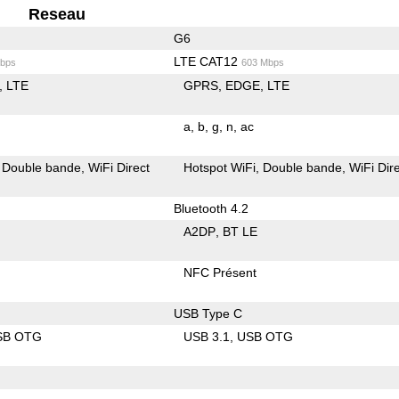
Reseau
G6
LTE CAT12
bps
603 Mbps
LTE
GPRS
EDGE
LTE
a
b
g
n
ac
Double bande
WiFi Direct
Hotspot WiFi
Double bande
WiFi Dir
Bluetooth 4.2
A2DP
BT LE
NFC Présent
USB Type C
SB OTG
USB 3.1
USB OTG