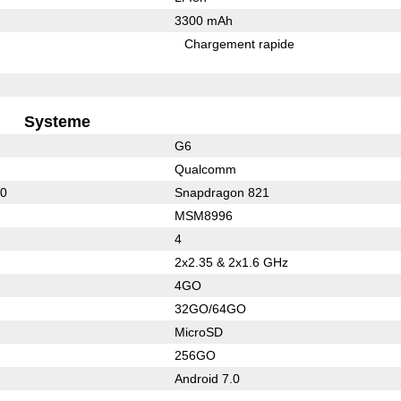
3300 mAh
Chargement rapide
Systeme
G6
Qualcomm
00
Snapdragon 821
MSM8996
4
2x2.35 & 2x1.6 GHz
4GO
32GO/64GO
MicroSD
256GO
Android 7.0