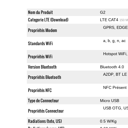
Nom du Produit
G2
Categorie LTE (Download)
LTE CAT4
150 M
GPRS
EDGE
Propriétés Modem
a
b
g
n
ac
Standards WiFi
Hotspot WiFi
Propriétés WiFi
Version Bluetooth
Bluetooth 4.0
A2DP
BT LE
Propriétés Bluetooth
NFC Présent
Propriétés NFC
Type de Connecteur
Micro USB
USB OTG
U
Propriétés Connecteur
Radiations (tete, US)
0.5 W/Kg