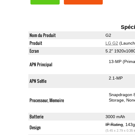
Spéci
Nom du Produit
G2
Produit
LG G2
(Launch
Ecran
5.2" 1920x108
13-MP
(Prima
APN Principal
2.1-MP
APN Selfie
Snapdragon 
Processeur, Memoire
Storage
Non
Batterie
3000 mAh
IP Rating
, 143
Design
(5.45 x 2.79 x 0.35 