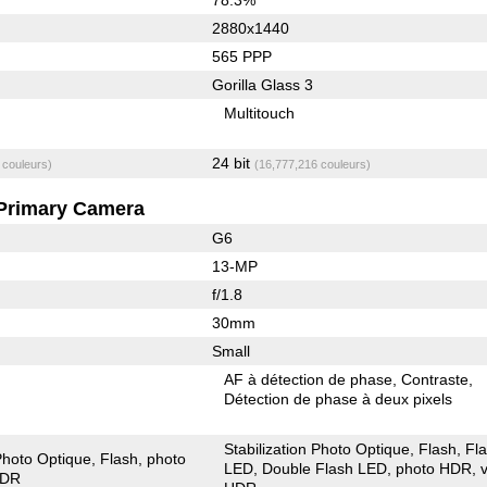
2880x1440
565 PPP
Gorilla Glass 3
Multitouch
24 bit
 couleurs)
(16,777,216 couleurs)
Primary Camera
G6
13-MP
f/1.8
30mm
Small
AF à détection de phase
Contraste
Détection de phase à deux pixels
Stabilization Photo Optique
Flash
Fl
 Photo Optique
Flash
photo
LED
Double Flash LED
photo HDR
HDR