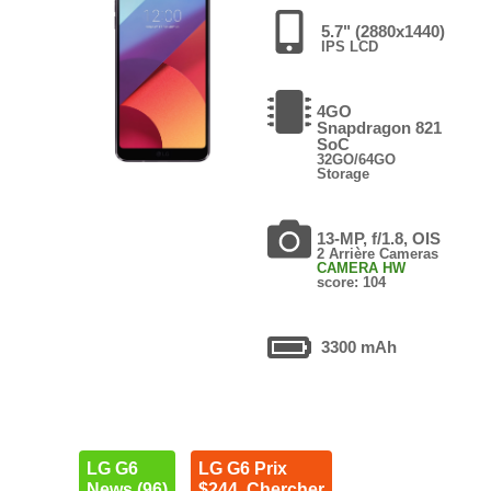
5.7" (2880x1440)
IPS LCD
4GO
Snapdragon 821
SoC
32GO/64GO
Storage
13-MP, f/1.8, OIS
2 Arrière Cameras
CAMERA HW
score: 104
3300 mAh
LG G6
LG G6 Prix
News (96)
$244. Chercher