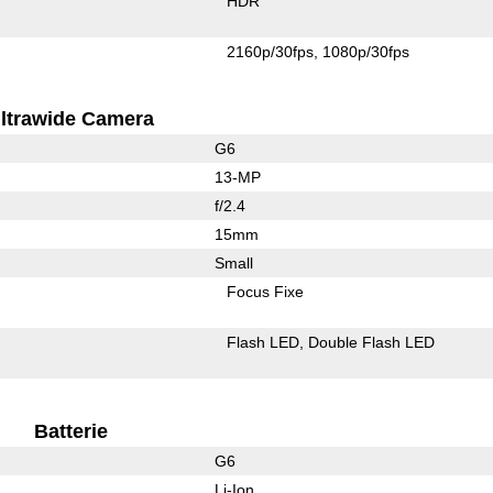
HDR
2160p/30fps
1080p/30fps
ltrawide Camera
G6
13-MP
f/2.4
15mm
Small
Focus Fixe
Flash LED
Double Flash LED
Batterie
G6
Li-Ion