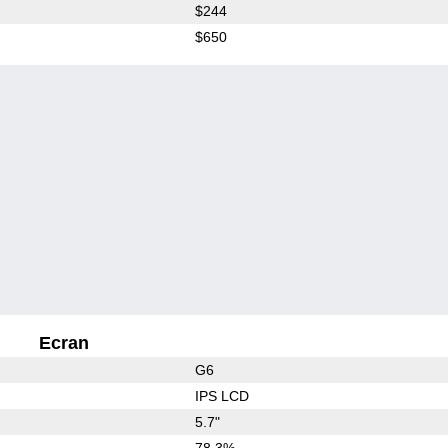
$244
$650
Ecran
G6
IPS LCD
5.7"
78.3%