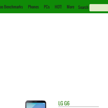
as Benchmarks
Phones
PCs
HOT!
More
Search
LG
G6