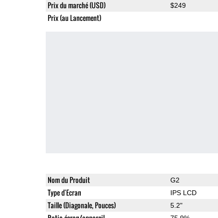
Prix du marché (USD)
$249
Prix (au Lancement)
Nom du Produit
G2
Type d'Ecran
IPS LCD
Taille (Diagonale, Pouces)
5.2"
Ratio écran/appareil
75.9%