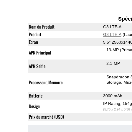
Spéci
Nom du Produit
G3 LTE-A
Produit
G3 LTE-A
(Lau
Ecran
5.5" 2560x144
13-MP
(Prima
APN Principal
2.1-MP
APN Selfie
Snapdragon 
Processeur, Memoire
Storage
Mic
Batterie
3000 mAh
IP Rating
, 154
Design
(5.76 x 2.94 x 0.36 
Prix du marché (USD)