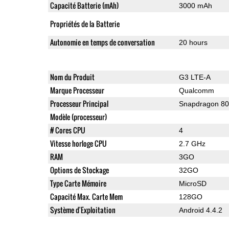
Capacité Batterie (mAh)
3000 mAh
Propriétés de la Batterie
Autonomie en temps de conversation
20 hours
Nom du Produit
G3 LTE-A
Marque Processeur
Qualcomm
Processeur Principal
Snapdragon 8
Modèle (processeur)
# Cores CPU
4
Vitesse horloge CPU
2.7 GHz
RAM
3GO
Options de Stockage
32GO
Type Carte Mémoire
MicroSD
Capacité Max. Carte Mem
128GO
Système d'Exploitation
Android 4.4.2