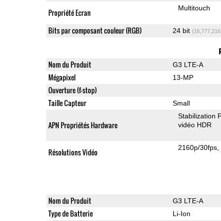
Multitouch
Propriété Ecran
Bits par composant couleur (RGB)
24 bit
(16,777,216
Nom du Produit
G3 LTE-A
Mégapixel
13-MP
Ouverture (f-stop)
Taille Capteur
Small
Stabilization
APN Propriétés Hardware
vidéo HDR
2160p/30fps
Résolutions Vidéo
Nom du Produit
G3 LTE-A
Type de Batterie
Li-Ion