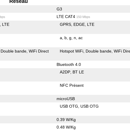
Reseau
G3
LTE CAT4
bps
150 Mbps
LTE
GPRS
EDGE
LTE
a
b
g
n
ac
Double bande
WiFi Direct
Hotspot WiFi
Double bande
WiFi Dir
Bluetooth 4.0
A2DP
BT LE
NFC Présent
microUSB
USB OTG
USB OTG
0.39 W/Kg
0.48 W/Kg