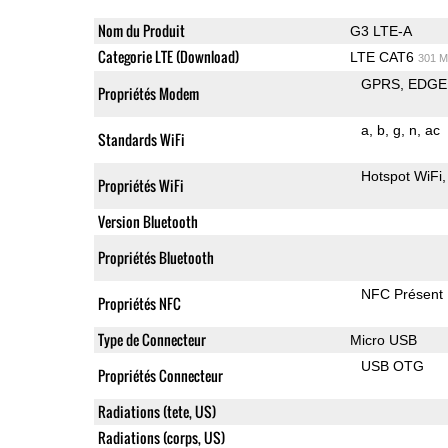
Nom du Produit
G3 LTE-A
Categorie LTE (Download)
LTE CAT6
301 M
GPRS
EDGE
Propriétés Modem
a
b
g
n
ac
Standards WiFi
Hotspot WiFi
Propriétés WiFi
Version Bluetooth
Propriétés Bluetooth
NFC Présent
Propriétés NFC
Type de Connecteur
Micro USB
USB OTG
Propriétés Connecteur
Radiations (tete, US)
Radiations (corps, US)