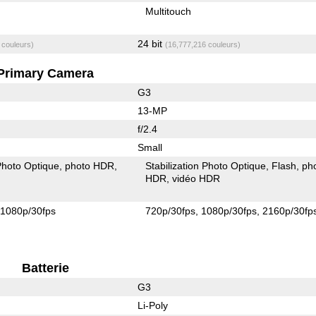
Multitouch
24 bit
 couleurs)
(16,777,216 couleurs)
Primary Camera
G3
13-MP
f/2.4
Small
 Photo Optique
photo HDR
Stabilization Photo Optique
Flash
ph
HDR
vidéo HDR
1080p/30fps
720p/30fps
1080p/30fps
2160p/30fp
Batterie
G3
Li-Poly