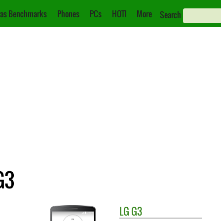
as Benchmarks
Phones
PCs
HOT!
More
Search
G3
LG
G3