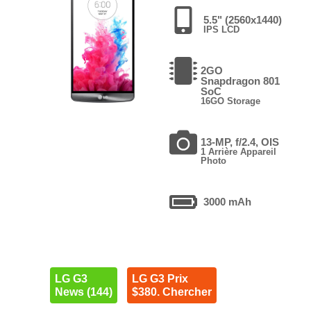
5.5" (2560x1440)
IPS LCD
2GO
Snapdragon 801
SoC
16GO Storage
13-MP, f/2.4, OIS
1 Arrière Appareil
Photo
3000 mAh
LG G3
LG G3 Prix
News (144)
$380. Chercher