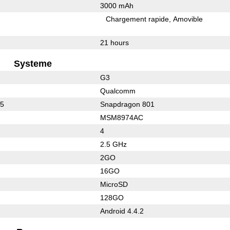
3000 mAh
Chargement rapide
Amovible
21 hours
Systeme
G3
Qualcomm
05
Snapdragon 801
MSM8974AC
4
2.5 GHz
2GO
16GO
MicroSD
128GO
Android 4.4.2