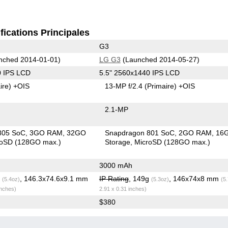
fications Principales
G3
nched 2014-01-01)
LG G3
(Launched 2014-05-27)
0 IPS LCD
5.5" 2560x1440 IPS LCD
ire)
+OIS
13-MP f/2.4
(Primaire)
+OIS
2.1-MP
805 SoC
3GO RAM
32GO
Snapdragon 801 SoC
2GO RAM
16
roSD (128GO max.)
Storage
MicroSD (128GO max.)
3000 mAh
g
, 146.3x74.6x9.1 mm
IP Rating
, 149g
, 146x74x8 mm
(5.4oz)
(5.3oz)
(5
inches)
2.91 x 0.31 inches)
$380