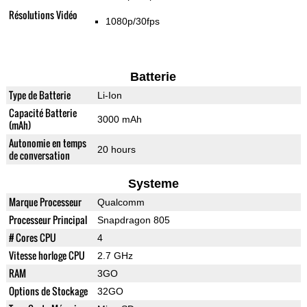
Résolutions Vidéo
1080p/30fps
Batterie
Type de Batterie
Li-Ion
Capacité Batterie
3000 mAh
(mAh)
Autonomie en temps
20 hours
de conversation
Systeme
Marque Processeur
Qualcomm
Processeur Principal
Snapdragon 805
# Cores CPU
4
Vitesse horloge CPU
2.7 GHz
RAM
3GO
Options de Stockage
32GO