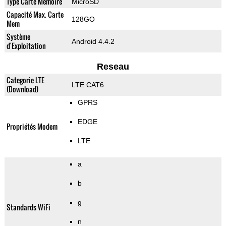
Type Carte Mémoire
MicroSD
Capacité Max. Carte
128GO
Mem
Système
Android 4.4.2
d'Exploitation
Reseau
Categorie LTE
LTE CAT6
(Download)
GPRS
EDGE
Propriétés Modem
LTE
a
b
g
Standards WiFi
n