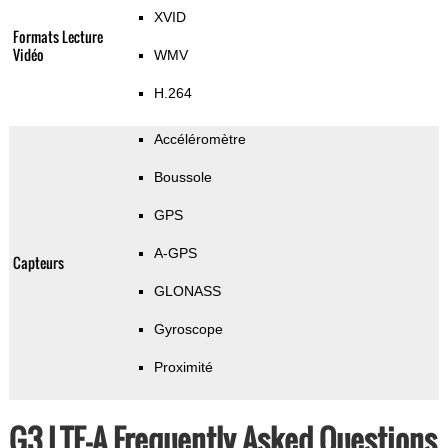
XVID
Formats Lecture
Vidéo
WMV
H.264
Accéléromètre
Boussole
GPS
A-GPS
Capteurs
GLONASS
Gyroscope
Proximité
G3 LTE-A Frequently Asked Questions