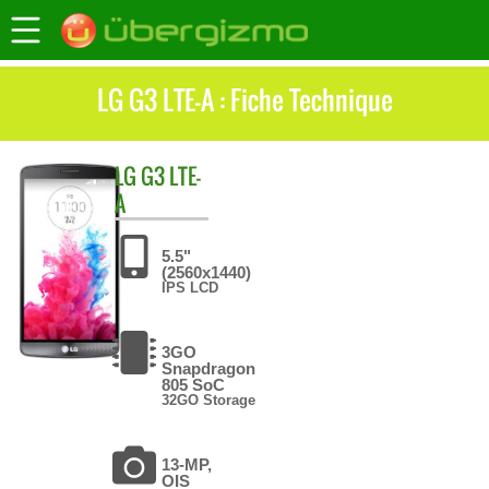
LG G3 LTE-A : Fiche Technique
LG
G3 LTE-
A
5.5"
(2560x1440)
IPS LCD
3GO
Snapdragon
805 SoC
32GO Storage
13-MP,
OIS