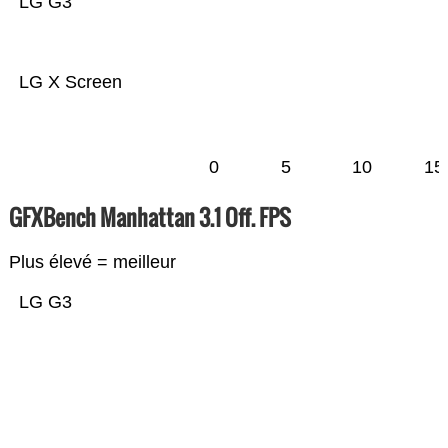
LG G3
LG X Screen
0
5
10
15
GFXBench Manhattan 3.1 Off. FPS
Plus élevé = meilleur
LG G3