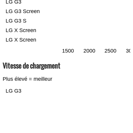
LG G3
LG G3 Screen
LG G3 S
LG X Screen
LG X Screen
1500
2000
2500
30
Vitesse de chargement
Plus élevé = meilleur
LG G3