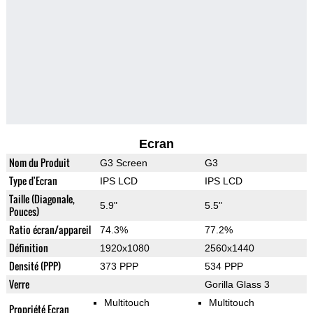
Ecran
Nom du Produit
G3 Screen
G3
Type d'Ecran
IPS LCD
IPS LCD
Taille (Diagonale,
5.9"
5.5"
Pouces)
Ratio écran/appareil
74.3%
77.2%
Définition
1920x1080
2560x1440
Densité (PPP)
373 PPP
534 PPP
Verre
Gorilla Glass 3
Multitouch
Multitouch
Propriété Ecran