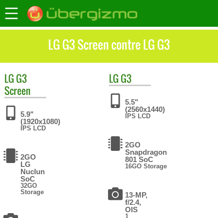
LG G3 Screen contre LG G3
LG
G3
LG
G3
Screen
5.5"
(2560x1440)
5.9"
IPS LCD
(1920x1080)
IPS LCD
2GO
Snapdragon
2GO
801 SoC
LG
16GO Storage
Nuclun
SoC
32GO
Storage
13-MP,
f/2.4,
OIS
1