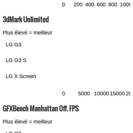
0
200
400
600
800
1000
3dMark Unlimited
Plus élevé = meilleur
LG G3
LG G3 S
LG X Screen
0
5000
10000
15000
20
GFXBench Manhattan Off. FPS
Plus élevé = meilleur