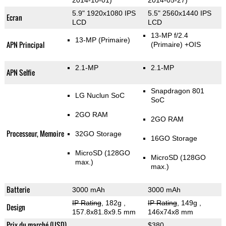
2014-10-01)
2014-05-27)
5.9" 1920x1080 IPS
5.5" 2560x1440 IPS
Ecran
LCD
LCD
13-MP f/2.4
13-MP
(Primaire)
APN Principal
(Primaire)
+OIS
2.1-MP
2.1-MP
APN Selfie
Snapdragon 801
LG Nuclun SoC
SoC
2GO RAM
2GO RAM
Processeur, Memoire
32GO Storage
16GO Storage
MicroSD (128GO
MicroSD (128GO
max.)
max.)
Batterie
3000 mAh
3000 mAh
IP Rating
, 182g
,
IP Rating
, 149g
,
Design
157.8x81.8x9.5 mm
146x74x8 mm
Prix du marché (USD)
$380