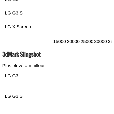
LG G3 S
LG X Screen
15000
20000
25000
30000
35
3dMark Slingshot
Plus élevé = meilleur
LG G3
LG G3 S