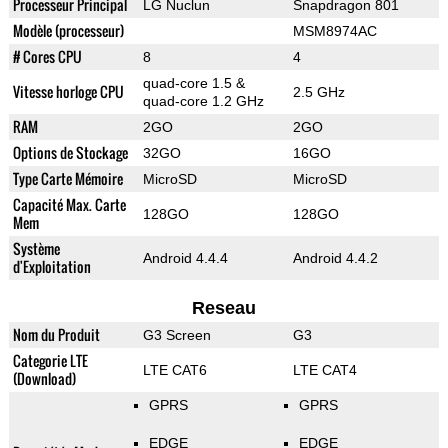
Processeur Principal
LG Nuclun
Snapdragon 801
Modèle (processeur)
MSM8974AC
# Cores CPU
8
4
quad-core 1.5 &
Vitesse horloge CPU
2.5 GHz
quad-core 1.2 GHz
RAM
2GO
2GO
Options de Stockage
32GO
16GO
Type Carte Mémoire
MicroSD
MicroSD
Capacité Max. Carte
128GO
128GO
Mem
Système
Android 4.4.4
Android 4.4.2
d'Exploitation
Reseau
Nom du Produit
G3 Screen
G3
Categorie LTE
LTE CAT6
LTE CAT4
(Download)
GPRS
GPRS
EDGE
EDGE