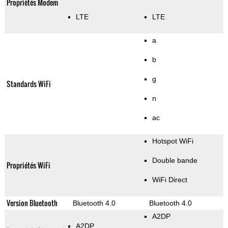
Propriétés Modem
LTE
LTE
a
b
g
Standards WiFi
n
ac
Hotspot WiFi
Double bande
Propriétés WiFi
WiFi Direct
Version Bluetooth
Bluetooth 4.0
Bluetooth 4.0
A2DP
A2DP