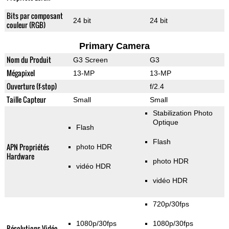
Bits par composant
24 bit
24 bit
couleur (RGB)
Primary Camera
Nom du Produit
G3 Screen
G3
Mégapixel
13-MP
13-MP
Ouverture (f-stop)
f/2.4
Taille Capteur
Small
Small
Stabilization Photo
Optique
Flash
Flash
APN Propriétés
photo HDR
Hardware
photo HDR
vidéo HDR
vidéo HDR
720p/30fps
1080p/30fps
1080p/30fps
Résolutions Vidéo