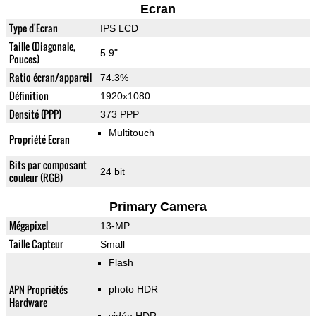
Ecran
Type d'Ecran
IPS LCD
Taille (Diagonale,
5.9"
Pouces)
Ratio écran/appareil
74.3%
Définition
1920x1080
Densité (PPP)
373 PPP
Multitouch
Propriété Ecran
Bits par composant
24 bit
couleur (RGB)
Primary Camera
Mégapixel
13-MP
Taille Capteur
Small
Flash
APN Propriétés
photo HDR
Hardware