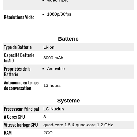
vidéo HDR
1080p/30fps
Résolutions Vidéo
Batterie
Type de Batterie
Li-Ion
Capacité Batterie
3000 mAh
(mAh)
Propriétés de la
Amovible
Batterie
Autonomie en temps
13 hours
de conversation
Systeme
Processeur Principal
LG Nuclun
# Cores CPU
8
Vitesse horloge CPU
quad-core 1.5 & quad-core 1.2 GHz
RAM
2GO