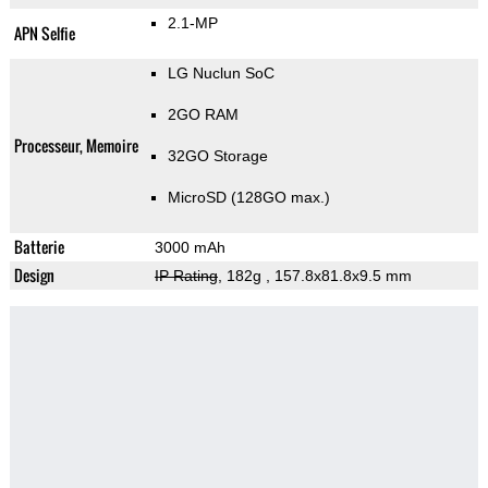
2.1-MP
APN Selfie
LG Nuclun SoC
2GO RAM
Processeur, Memoire
32GO Storage
MicroSD (128GO max.)
Batterie
3000 mAh
Design
IP Rating
, 182g
, 157.8x81.8x9.5 mm