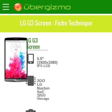
LG G3 Screen : Fiche Technique
LG
G3
Screen
5.9"
(1920x1080)
IPS LCD
2GO
LG
Nuclun
SoC
32GO
Storage