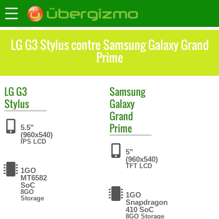
LG G3 Stylus contre Samsung Galaxy Grand
Prime
LG
G3
Samsung
Stylus
Galaxy
Grand
Prime
5.5"
(960x540)
IPS LCD
5"
(960x540)
TFT LCD
1GO
MT6582
SoC
8GO
1GO
Storage
Snapdragon
410 SoC
8GO Storage