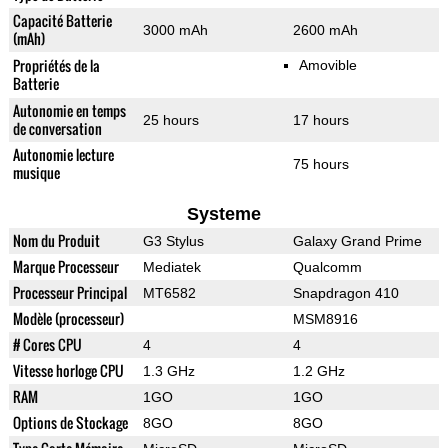
Capacité Batterie
3000 mAh
2600 mAh
(mAh)
Propriétés de la
Amovible
Batterie
Autonomie en temps
25 hours
17 hours
de conversation
Autonomie lecture
75 hours
musique
Systeme
Nom du Produit
G3 Stylus
Galaxy Grand Prime
Marque Processeur
Mediatek
Qualcomm
Processeur Principal
MT6582
Snapdragon 410
Modèle (processeur)
MSM8916
# Cores CPU
4
4
Vitesse horloge CPU
1.3 GHz
1.2 GHz
RAM
1GO
1GO
Options de Stockage
8GO
8GO