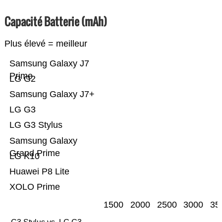
Capacité Batterie (mAh)
Plus élevé = meilleur
Samsung Galaxy J7
Prime
LG G2
Samsung Galaxy J7+
LG G3
LG G3 Stylus
Samsung Galaxy
Grand Prime
LG K10
Huawei P8 Lite
XOLO Prime
1500
2000
2500
3000
35