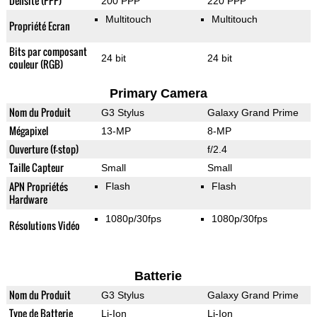
Densité (PPP)
200 PPP
220 PPP
Multitouch
Multitouch
Propriété Ecran
Bits par composant
24 bit
24 bit
couleur (RGB)
Primary Camera
Nom du Produit
G3 Stylus
Galaxy Grand Prime
Mégapixel
13-MP
8-MP
Ouverture (f-stop)
f/2.4
Taille Capteur
Small
Small
APN Propriétés
Flash
Flash
Hardware
1080p/30fps
1080p/30fps
Résolutions Vidéo
Batterie
Nom du Produit
G3 Stylus
Galaxy Grand Prime
Type de Batterie
Li-Ion
Li-Ion