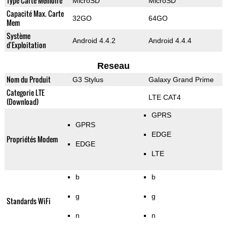
Type Carte Mémoire
MicroSD
MicroSD
Capacité Max. Carte
32GO
64GO
Mem
Système
Android 4.4.2
Android 4.4.4
d'Exploitation
Reseau
Nom du Produit
G3 Stylus
Galaxy Grand Prime
Categorie LTE
LTE CAT4
(Download)
GPRS
GPRS
EDGE
Propriétés Modem
EDGE
LTE
b
b
g
g
Standards WiFi
n
n