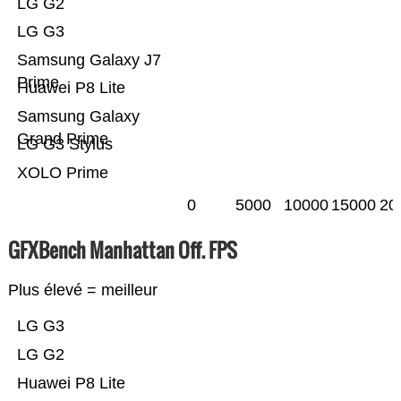
LG G2
LG G3
Samsung Galaxy J7
Prime
Huawei P8 Lite
Samsung Galaxy
Grand Prime
LG G3 Stylus
XOLO Prime
0
5000
10000
15000
20
GFXBench Manhattan Off. FPS
Plus élevé = meilleur
LG G3
LG G2
Huawei P8 Lite