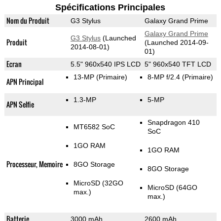
Spécifications Principales
Nom du Produit
G3 Stylus
Galaxy Grand Prime
Galaxy Grand Prime
G3 Stylus
(Launched
Produit
(Launched 2014-09-
2014-08-01)
01)
Ecran
5.5" 960x540 IPS LCD
5" 960x540 TFT LCD
13-MP
(Primaire)
8-MP f/2.4
(Primaire)
APN Principal
1.3-MP
5-MP
APN Selfie
Snapdragon 410
MT6582 SoC
SoC
1GO RAM
1GO RAM
Processeur, Memoire
8GO Storage
8GO Storage
MicroSD (32GO
MicroSD (64GO
max.)
max.)
Batterie
3000 mAh
2600 mAh