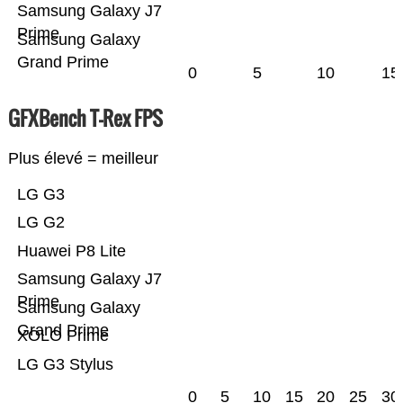
Samsung Galaxy J7
Prime
Samsung Galaxy
Grand Prime
0
5
10
15
GFXBench T-Rex FPS
Plus élevé = meilleur
LG G3
LG G2
Huawei P8 Lite
Samsung Galaxy J7
Prime
Samsung Galaxy
Grand Prime
XOLO Prime
LG G3 Stylus
0
5
10
15
20
25
30