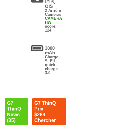
f/1.6,
OIS
2 Arrière
Cameras
CAMERA
HW
score:
124
3000
mAh
Charge
S. Fil
quick
charge
3.0
G7
G7 ThinQ
ThinQ
Prix
News
$289.
(35)
Chercher