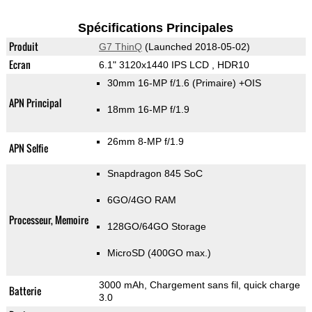
Spécifications Principales
Produit
G7 ThinQ
(Launched 2018-05-02)
Ecran
6.1" 3120x1440 IPS LCD , HDR10
30mm 16-MP f/1.6
(Primaire)
+OIS
APN Principal
18mm 16-MP f/1.9
26mm 8-MP f/1.9
APN Selfie
Snapdragon 845 SoC
6GO/4GO RAM
Processeur, Memoire
128GO/64GO Storage
MicroSD (400GO max.)
3000 mAh, Chargement sans fil, quick charge
Batterie
3.0