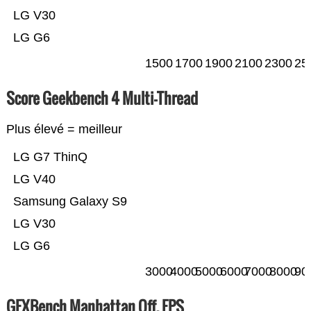
LG V30
LG G6
1500
1700
1900
2100
2300
25
Score Geekbench 4 Multi-Thread
Plus élevé = meilleur
LG G7 ThinQ
LG V40
Samsung Galaxy S9
LG V30
LG G6
3000
4000
5000
6000
7000
8000
90
GFXBench Manhattan Off. FPS