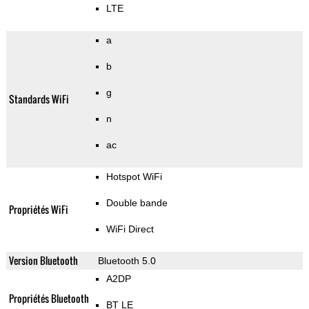
LTE
a
b
g
Standards WiFi
n
ac
Hotspot WiFi
Double bande
Propriétés WiFi
WiFi Direct
Version Bluetooth
Bluetooth 5.0
A2DP
Propriétés Bluetooth
BT LE