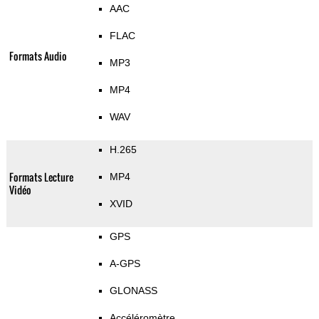
AAC
FLAC
Formats Audio
MP3
MP4
WAV
H.265
Formats Lecture
MP4
Vidéo
XVID
GPS
A-GPS
GLONASS
Accéléromètre