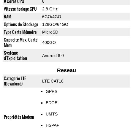
# Cores CPU
8
Vitesse horloge CPU
2.8 GHz
RAM
6GO/4GO
Options de Stockage
128GO/64GO
Type Carte Mémoire
MicroSD
Capacité Max. Carte
400GO
Mem
Système
Android 8.0
d'Exploitation
Reseau
Categorie LTE
LTE CAT18
(Download)
GPRS
EDGE
UMTS
Propriétés Modem
HSPA+