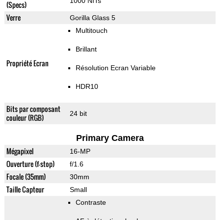
1000 NITs
(Specs)
Verre
Gorilla Glass 5
Multitouch
Brillant
Propriété Ecran
Résolution Ecran Variable
HDR10
Bits par composant
24 bit
couleur (RGB)
Primary Camera
Mégapixel
16-MP
Ouverture (f-stop)
f/1.6
Focale (35mm)
30mm
Taille Capteur
Small
Contraste