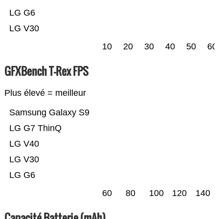
LG G6
LG V30
10
20
30
40
50
60
GFXBench T-Rex FPS
Plus élevé = meilleur
Samsung Galaxy S9
LG G7 ThinQ
LG V40
LG V30
LG G6
60
80
100
120
140
Capacité Batterie (mAh)