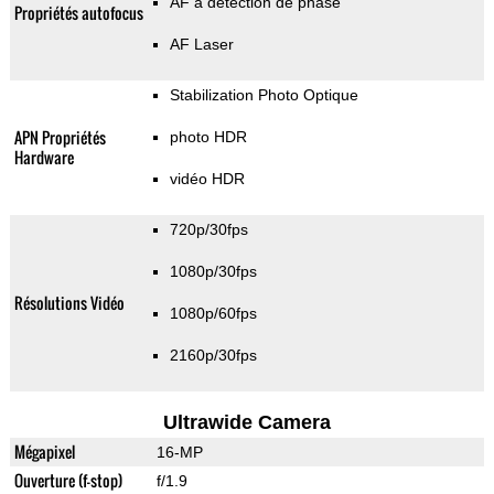
AF à détection de phase
Propriétés autofocus
AF Laser
Stabilization Photo Optique
APN Propriétés
photo HDR
Hardware
vidéo HDR
720p/30fps
1080p/30fps
Résolutions Vidéo
1080p/60fps
2160p/30fps
Ultrawide Camera
Mégapixel
16-MP
Ouverture (f-stop)
f/1.9