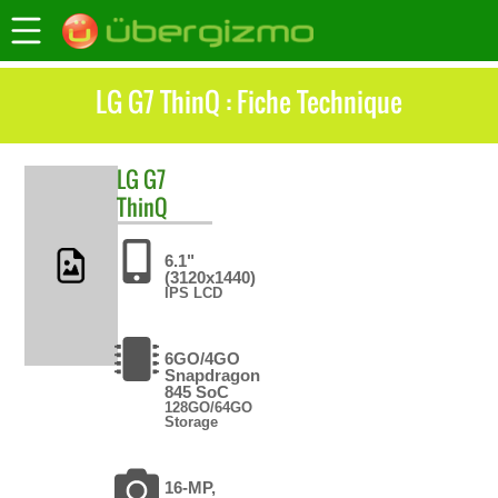
LG G7 ThinQ : Fiche Technique
LG
G7
ThinQ
6.1"
(3120x1440)
IPS LCD
6GO/4GO
Snapdragon
845 SoC
128GO/64GO
Storage
16-MP,