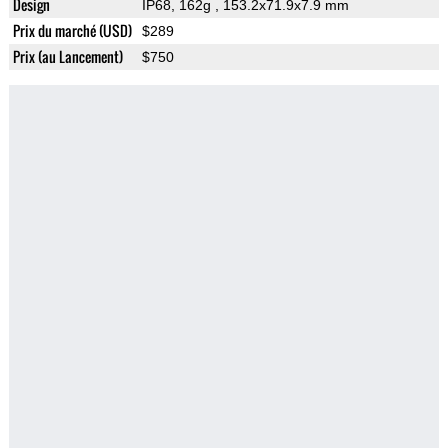
Design
IP68, 162g
, 153.2x71.9x7.9 mm
Prix du marché (USD)
$289
Prix (au Lancement)
$750