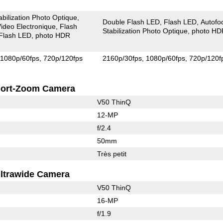
abilization Photo Optique
Double Flash LED
Flash LED
Autofo
 Video Electronique
Flash
Stabilization Photo Optique
photo HD
Flash LED
photo HDR
1080p/60fps
720p/120fps
2160p/30fps
1080p/60fps
720p/120f
ort-Zoom Camera
V50 ThinQ
12-MP
f/2.4
50mm
Très petit
ltrawide Camera
V50 ThinQ
16-MP
f/1.9