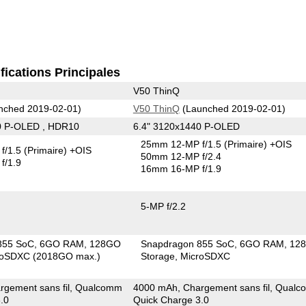
fications Principales
V50 ThinQ
nched 2019-02-01)
V50 ThinQ
(Launched 2019-02-01)
0 P-OLED , HDR10
6.4" 3120x1440 P-OLED
25mm 12-MP f/1.5
(Primaire)
+OIS
f/1.5
(Primaire)
+OIS
50mm 12-MP f/2.4
f/1.9
16mm 16-MP f/1.9
5-MP f/2.2
855 SoC
6GO RAM
128GO
Snapdragon 855 SoC
6GO RAM
12
roSDXC (2018GO max.)
Storage
MicroSDXC
rgement sans fil, Qualcomm
4000 mAh, Chargement sans fil, Qual
.0
Quick Charge 3.0