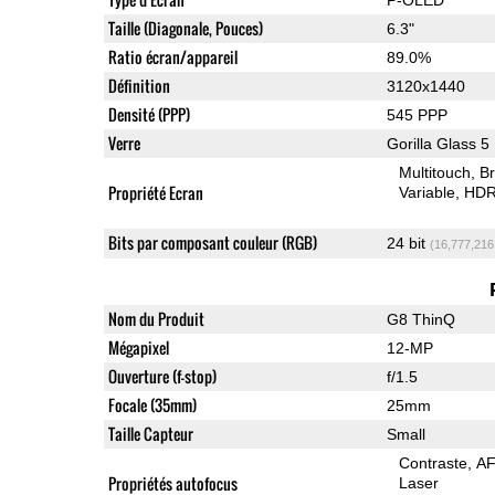
Taille (Diagonale, Pouces)
6.3"
Ratio écran/appareil
89.0%
Définition
3120x1440
Densité (PPP)
545 PPP
Verre
Gorilla Glass 5
Multitouch
Br
Propriété Ecran
Variable
HDR
Bits par composant couleur (RGB)
24 bit
(16,777,216
Nom du Produit
G8 ThinQ
Mégapixel
12-MP
Ouverture (f-stop)
f/1.5
Focale (35mm)
25mm
Taille Capteur
Small
Contraste
AF
Propriétés autofocus
Laser