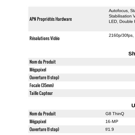
Autofocus
St
Stabilisation
APN Propriétés Hardware
LED
Double 
2160p/30fps
Résolutions Vidéo
Sh
Nom du Produit
Mégapixel
Ouverture (f-stop)
Focale (35mm)
Taille Capteur
U
Nom du Produit
G8 ThinQ
Mégapixel
16-MP
Ouverture (f-stop)
f/1.9