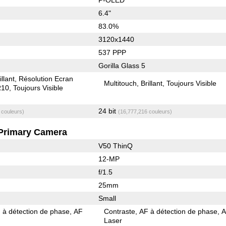
6.4"
83.0%
3120x1440
537 PPP
Gorilla Glass 5
illant
Résolution Ecran
Multitouch
Brillant
Toujours Visible
10
Toujours Visible
24 bit
 couleurs)
(16,777,216 couleurs)
Primary Camera
V50 ThinQ
12-MP
f/1.5
25mm
Small
 à détection de phase
AF
Contraste
AF à détection de phase
Laser