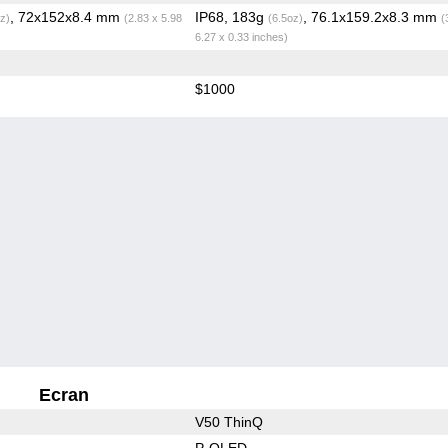
, 72x152x8.4 mm
IP68, 183g
, 76.1x159.2x8.3 mm
z)
(2.83 x 5.98
(6.5oz)
(
6.27 x 0.33 inches)
$1000
Ecran
V50 ThinQ
P-OLED