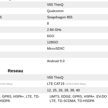
V50 ThinQ
Qualcomm
55
Snapdragon 855
8
2.84 GHz
6GO
128GO
MicroSDXC
Android 9.0
Reseau
V50 ThinQ
LTE CAT19
0/105 Mbps
1600/13560 Mbps
12, 25, 26, 28, 38, 40
E
GPRS
HSPA+
LTE
TD-
UMTS
EDGE
GPRS
HSPA+
EV-DO
HSDPA
LTE
TD-SCDMA
TD-HSDPA