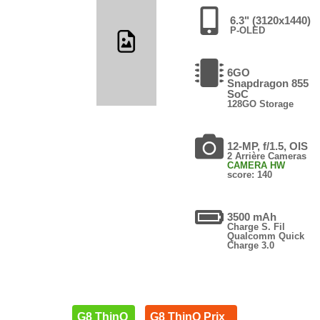
6.3" (3120x1440)
P-OLED
6GO
Snapdragon 855
SoC
128GO Storage
12-MP, f/1.5, OIS
2 Arrière Cameras
CAMERA HW
score: 140
3500 mAh
Charge S. Fil
Qualcomm Quick
Charge 3.0
G8 ThinQ
G8 ThinQ Prix