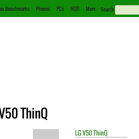
as Benchmarks
Phones
PCs
HOT!
More
Search
 V50 ThinQ
LG
V50 ThinQ