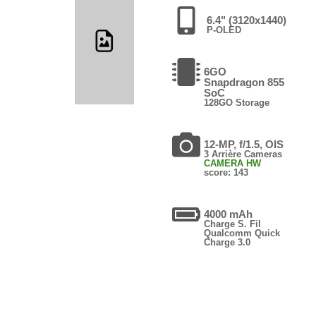
6.4" (3120x1440)
P-OLED
6GO
Snapdragon 855
SoC
128GO Storage
12-MP, f/1.5, OIS
3 Arrière Cameras
CAMERA HW
score: 143
4000 mAh
Charge S. Fil
Qualcomm Quick
Charge 3.0