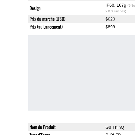
IP68, 167g
(5.9o
Design
x 0.33 inches)
Prix du marché (USD)
$620
Prix (au Lancement)
$899
Nom du Produit
G8 ThinQ
Type d'Ecran
P-OLED