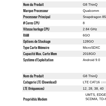
Nom du Produit
G8 ThinQ
Marque Processeur
Qualcomm
Processeur Principal
Snapdragon 8
# Cores CPU
8
Vitesse horloge CPU
2.84 GHz
RAM
6GO
Options de Stockage
128GO
Type Carte Mémoire
MicroSDXC
Capacité Max. Carte Mem
2018GO
Système d'Exploitation
Android 9.0
Nom du Produit
G8 ThinQ
Categorie LTE (Download)
LTE CAT16
100
LTE (fréquences)
12, 28, 38, 40
UMTS
EDG
Propriétés Modem
SCDMA
TD-