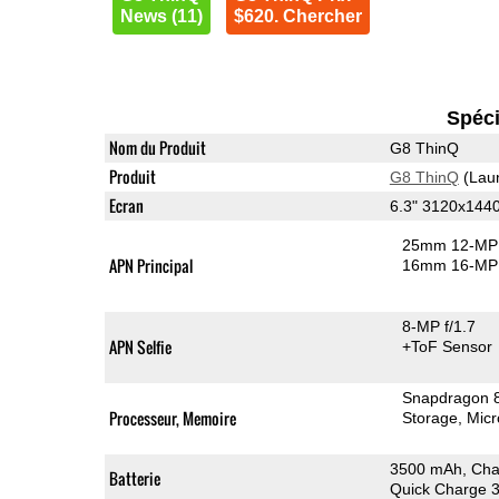
News (11)
$620. Chercher
Spéci
Nom du Produit
G8 ThinQ
Produit
G8 ThinQ
(Lau
Ecran
6.3" 3120x144
25mm 12-MP 
APN Principal
16mm 16-MP 
8-MP f/1.7
APN Selfie
+ToF Sensor
Snapdragon 
Processeur, Memoire
Storage
Mic
3500 mAh, Cha
Batterie
Quick Charge 3