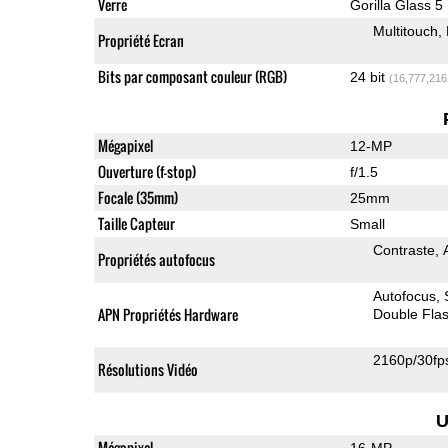
Verre
Gorilla Glass 5
Multitouch
Propriété Ecran
Bits par composant couleur (RGB)
24 bit
(16,777,216
Mégapixel
12-MP
Ouverture (f-stop)
f/1.5
Focale (35mm)
25mm
Taille Capteur
Small
Contraste
Propriétés autofocus
Autofocus
APN Propriétés Hardware
Double Fla
2160p/30fp
Résolutions Vidéo
U
Mégapixel
16-MP