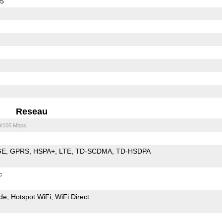
55
Reseau
0/105 Mbps
GE
GPRS
HSPA+
LTE
TD-SCDMA
TD-HSDPA
c
de
Hotspot WiFi
WiFi Direct