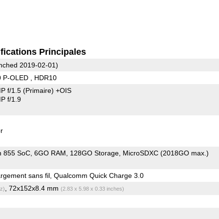
fications Principales
nched 2019-02-01)
0 P-OLED , HDR10
P f/1.5
(Primaire)
+OIS
 f/1.9
r
n 855 SoC
6GO RAM
128GO Storage
MicroSDXC (2018GO max.)
gement sans fil, Qualcomm Quick Charge 3.0
, 72x152x8.4 mm
z)
(2.83 x 5.98 x 0.33 inches)