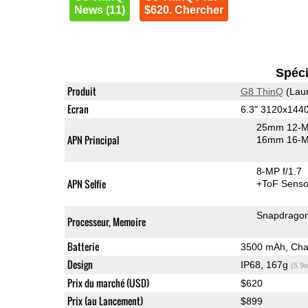
News (11)
$620. Chercher
Spéci
Produit
G8 ThinQ
(Lau
Ecran
6.3" 3120x144
25mm 12-M
APN Principal
16mm 16-MP
8-MP f/1.7
APN Selfie
+ToF Senso
Snapdrago
Processeur, Memoire
Batterie
3500 mAh, Char
Design
IP68, 167g
(5.9o
Prix du marché (USD)
$620
Prix (au Lancement)
$899