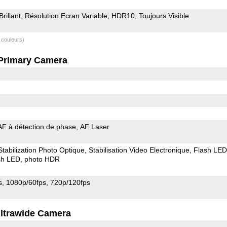
Brillant
Résolution Ecran Variable
HDR10
Toujours Visible
 couleurs)
Primary Camera
AF à détection de phase
AF Laser
Stabilization Photo Optique
Stabilisation Video Electronique
Flash LED
sh LED
photo HDR
s
1080p/60fps
720p/120fps
ltrawide Camera