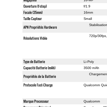
Ouverture (f-stop)
f/1.9
Focale (35mm)
16mm
Taille Capteur
Small
Stabilisatio
APN Propriétés Hardware
720p/30fps
Résolutions Vidéo
Type de Batterie
Li-Poly
Capacité Batterie (mAh)
3500 mAh
Chargement 
Propriétés de la Batterie
Protocole Fast-Charge
Qualcomm Quic
Marque Processeur
Qualcomm