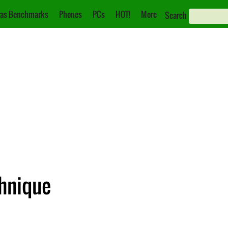
as Benchmarks
Phones
PCs
HOT!
More
Search
chnique