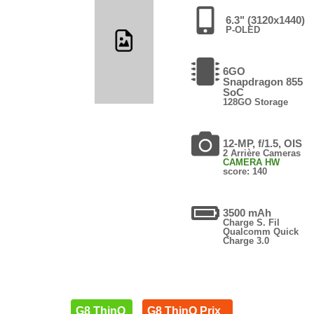
6.3" (3120x1440)
P-OLED
6GO
Snapdragon 855
SoC
128GO Storage
12-MP, f/1.5, OIS
2 Arrière Cameras
CAMERA HW
score: 140
3500 mAh
Charge S. Fil
Qualcomm Quick
Charge 3.0
G8 ThinQ
G8 ThinQ Prix