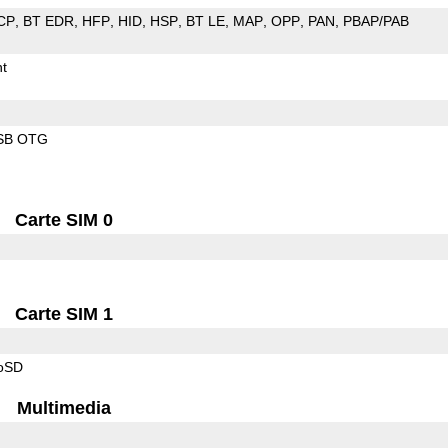
CP
BT EDR
HFP
HID
HSP
BT LE
MAP
OPP
PAN
PBAP/PAB
t
SB OTG
Carte SIM 0
Carte SIM 1
roSD
Multimedia