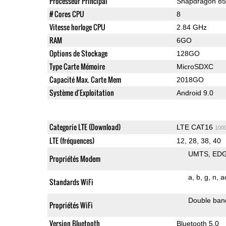
Processeur Principal
Snapdragon 8
# Cores CPU
8
Vitesse horloge CPU
2.84 GHz
RAM
6GO
Options de Stockage
128GO
Type Carte Mémoire
MicroSDXC
Capacité Max. Carte Mem
2018GO
Système d'Exploitation
Android 9.0
Categorie LTE (Download)
LTE CAT16
100
LTE (fréquences)
12, 28, 38, 40
UMTS
ED
Propriétés Modem
a
b
g
n
a
Standards WiFi
Double ban
Propriétés WiFi
Version Bluetooth
Bluetooth 5.0