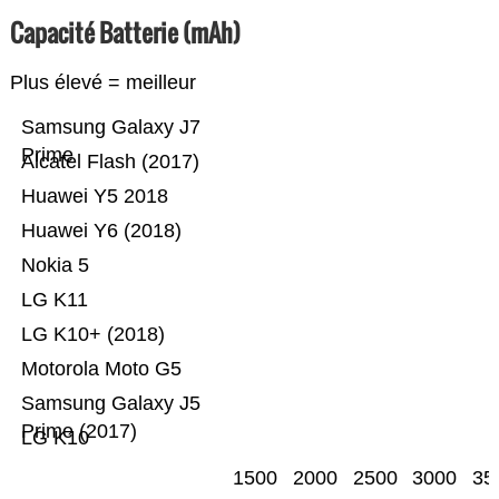
Capacité Batterie (mAh)
Plus élevé = meilleur
Samsung Galaxy J7
Prime
Alcatel Flash (2017)
Huawei Y5 2018
Huawei Y6 (2018)
Nokia 5
LG K11
LG K10+ (2018)
Motorola Moto G5
Samsung Galaxy J5
Prime (2017)
LG K10
1500
2000
2500
3000
35