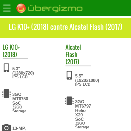
LG K10+ (2018) contre Alcatel Flash (2017)
LG
K10+
Alcatel
(2018)
Flash
(2017)
5.3"
(1280x720)
5.5"
IPS LCD
(1920x1080)
IPS LCD
3GO
MT6750
3GO
SoC
MT6797
32GO
Helio
Storage
X20
SoC
32GO
Storage
13-MP,