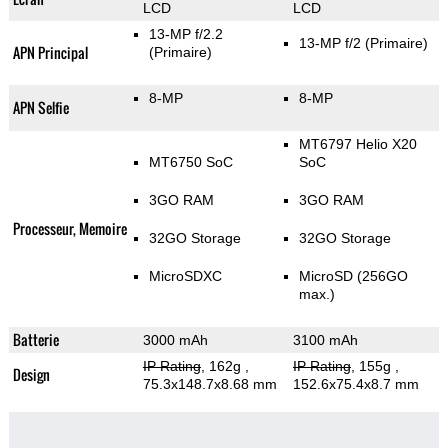
LCD
LCD
13-MP f/2.2
13-MP f/2
(Primaire)
APN Principal
(Primaire)
8-MP
8-MP
APN Selfie
MT6797 Helio X20
MT6750 SoC
SoC
3GO RAM
3GO RAM
Processeur, Memoire
32GO Storage
32GO Storage
MicroSDXC
MicroSD (256GO
max.)
Batterie
3000 mAh
3100 mAh
IP Rating
, 162g
,
IP Rating
, 155g
,
Design
75.3x148.7x8.68 mm
152.6x75.4x8.7 mm