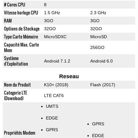
# Cores CPU
8
Vitesse horloge CPU
1.5 GHz
2.3 GHz
RAM
3GO
3GO
Options de Stockage
32GO
32GO
Type Carte Mémoire
MicroSDXC
MicroSD
Capacité Max. Carte
256GO
Mem
Système
Android 7.1.2
Android 6.0
d'Exploitation
Reseau
Nom du Produit
K10+ (2018)
Flash (2017)
Categorie LTE
LTE CAT6
(Download)
UMTS
EDGE
GPRS
GPRS
Propriétés Modem
EDGE