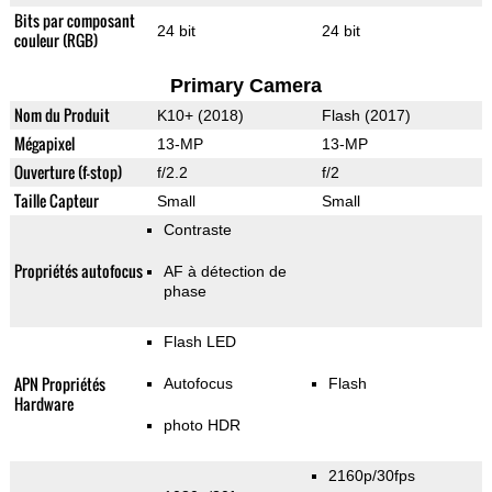
Bits par composant
24 bit
24 bit
couleur (RGB)
Primary Camera
Nom du Produit
K10+ (2018)
Flash (2017)
Mégapixel
13-MP
13-MP
Ouverture (f-stop)
f/2.2
f/2
Taille Capteur
Small
Small
Contraste
Propriétés autofocus
AF à détection de
phase
Flash LED
APN Propriétés
Autofocus
Flash
Hardware
photo HDR
2160p/30fps