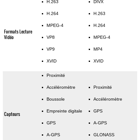
H.263
DIVX
H.264
H.263
MPEG-4
H.264
Formats Lecture
Vidéo
VP8
MPEG-4
VP9
MP4
XVID
XVID
Proximité
Accéléromètre
Proximité
Boussole
Accéléromètre
Empreinte digitale
GPS
Capteurs
GPS
A-GPS
A-GPS
GLONASS