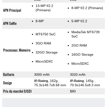
13-MP f/2.2
8-MP f/2.2
(Primaire)
APN Principal
(Primaire)
8-MP
5-MP f/2.2
APN Selfie
MediaTek MT6739
MT6750 SoC
SoC
3GO RAM
2GO RAM
Processeur, Memoire
32GO Storage
16GO Storage
MicroSDXC
MicroSDXC
Batterie
3000 mAh
3020 mAh
IP Rating
, 162g
,
IP Rating
, 145g
,
Design
75.3x148.7x8.68 mm
70.9x146.5x8.3 mm
Prix du marché (USD)
$80