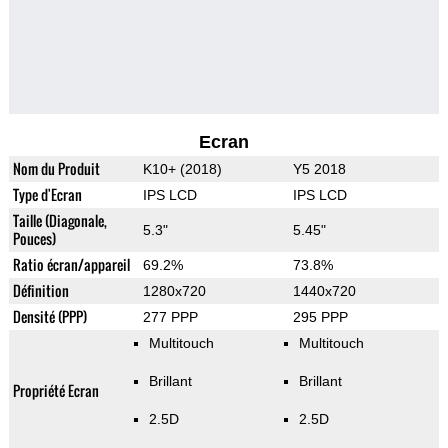
Ecran
Nom du Produit
K10+ (2018)
Y5 2018
Type d'Ecran
IPS LCD
IPS LCD
Taille (Diagonale,
5.3"
5.45"
Pouces)
Ratio écran/appareil
69.2%
73.8%
Définition
1280x720
1440x720
Densité (PPP)
277 PPP
295 PPP
Multitouch
Multitouch
Brillant
Brillant
Propriété Ecran
2.5D
2.5D