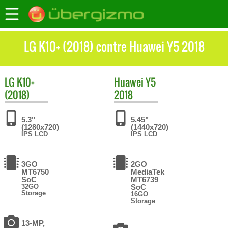
LG K10+ (2018) contre Huawei Y5 2018
LG
K10+
Huawei
Y5
(2018)
2018
5.3"
5.45"
(1280x720)
(1440x720)
IPS LCD
IPS LCD
3GO
2GO
MT6750
MediaTek
SoC
MT6739
32GO
SoC
Storage
16GO
Storage
13-MP,