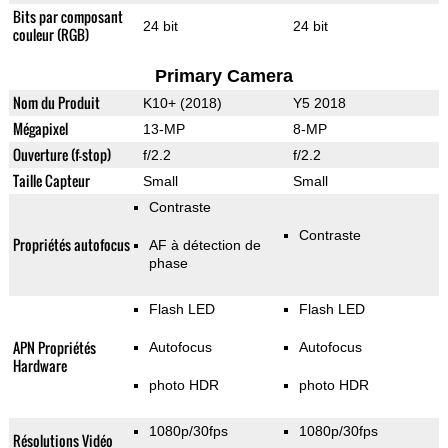
Bits par composant
24 bit
24 bit
couleur (RGB)
Primary Camera
Nom du Produit
K10+ (2018)
Y5 2018
Mégapixel
13-MP
8-MP
Ouverture (f-stop)
f/2.2
f/2.2
Taille Capteur
Small
Small
Contraste
Contraste
Propriétés autofocus
AF à détection de
phase
Flash LED
Flash LED
APN Propriétés
Autofocus
Autofocus
Hardware
photo HDR
photo HDR
1080p/30fps
1080p/30fps
Résolutions Vidéo