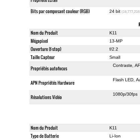
Bits par composant couleur (RGB)
24 bit
(16,777,216
Nom du Produit
K11
Mégapixel
13-MP
Ouverture (f-stop)
f/2.2
Taille Capteur
Small
Contraste
AF
Propriétés autofocus
Flash LED
A
APN Propriétés Hardware
1080p/30fps
Résolutions Vidéo
Nom du Produit
K11
Type de Batterie
Li-Ion