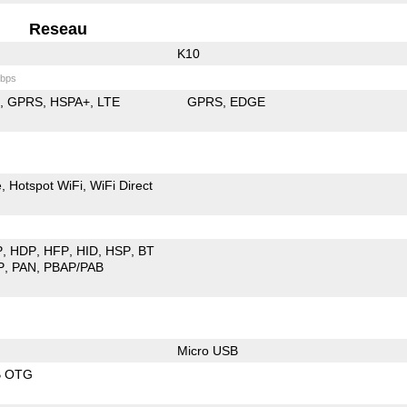
Reseau
K10
bps
E
GPRS
HSPA+
LTE
GPRS
EDGE
e
Hotspot WiFi
WiFi Direct
P
HDP
HFP
HID
HSP
BT
P
PAN
PBAP/PAB
Micro USB
B OTG