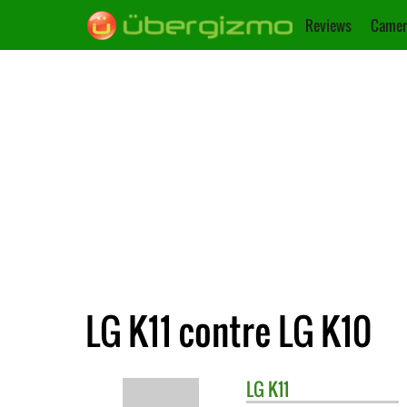
Reviews
Camer
LG K11 contre LG K10
LG
K11