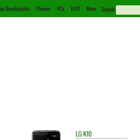
as Benchmarks
Phones
PCs
HOT!
More
Search
LG
K10