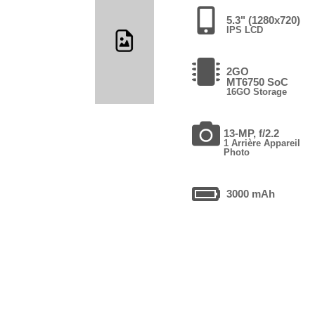
5.3" (1280x720)
IPS LCD
2GO
MT6750 SoC
16GO Storage
13-MP, f/2.2
1 Arrière Appareil
Photo
3000 mAh