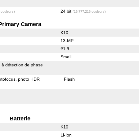
24 bit
 couleurs)
(16,777,216 couleurs)
Primary Camera
K10
13-MP
f/1.9
Small
 à détection de phase
utofocus
photo HDR
Flash
Batterie
K10
Li-Ion