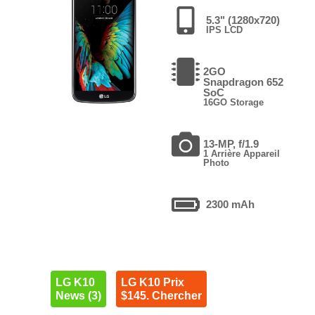
5.3" (1280x720)
IPS LCD
2GO
Snapdragon 652
SoC
16GO Storage
13-MP, f/1.9
1 Arrière Appareil
Photo
2300 mAh
LG K10
LG K10 Prix
News (3)
$145. Chercher