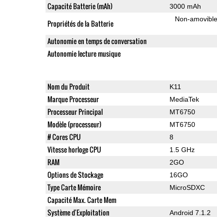
Capacité Batterie (mAh)
3000 mAh
Non-amovibl
Propriétés de la Batterie
Autonomie en temps de conversation
Autonomie lecture musique
Nom du Produit
K11
Marque Processeur
MediaTek
Processeur Principal
MT6750
Modèle (processeur)
MT6750
# Cores CPU
8
Vitesse horloge CPU
1.5 GHz
RAM
2GO
Options de Stockage
16GO
Type Carte Mémoire
MicroSDXC
Capacité Max. Carte Mem
Système d'Exploitation
Android 7.1.2