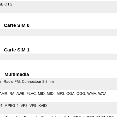
SB OTG
Carte SIM 0
Carte SIM 1
Multimedia
r
Radio FM
Connecteur 3.5mm
AMR
RA
AWB
FLAC
MID
MIDI
MP3
OGA
OGG
WMA
WAV
64
MPEG-4
VP8
VP9
XVID