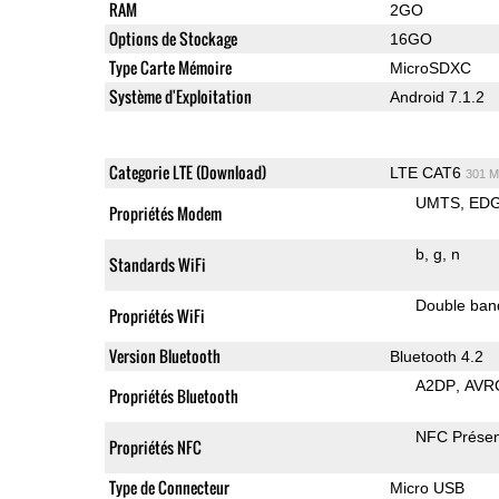
RAM
2GO
Options de Stockage
16GO
Type Carte Mémoire
MicroSDXC
Système d'Exploitation
Android 7.1.2
Categorie LTE (Download)
LTE CAT6
301 M
UMTS
ED
Propriétés Modem
b
g
n
Standards WiFi
Double ban
Propriétés WiFi
Version Bluetooth
Bluetooth 4.2
A2DP
AVR
Propriétés Bluetooth
NFC Présen
Propriétés NFC
Type de Connecteur
Micro USB