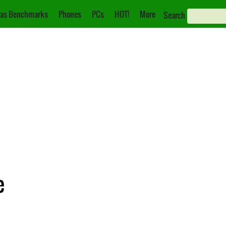
as Benchmarks
Phones
PCs
HOT!
More
Search
e