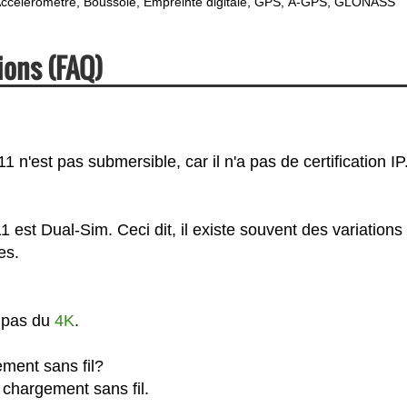
ccéléromètre
Boussole
Empreinte digitale
GPS
A-GPS
GLONASS
ions (FAQ)
n'est pas submersible, car il n'a pas de certification IP
 est Dual-Sim. Ceci dit, il existe souvent des variations
es.
t pas du
4K
.
ment sans fil?
 chargement sans fil.