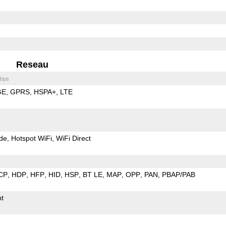
Reseau
bps
GE
GPRS
HSPA+
LTE
de
Hotspot WiFi
WiFi Direct
CP
HDP
HFP
HID
HSP
BT LE
MAP
OPP
PAN
PBAP/PAB
t