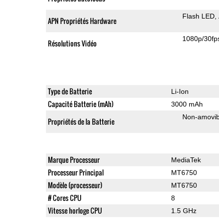
Flash LED
APN Propriétés Hardware
1080p/30fp
Résolutions Vidéo
Type de Batterie
Li-Ion
Capacité Batterie (mAh)
3000 mAh
Non-amovib
Propriétés de la Batterie
Marque Processeur
MediaTek
Processeur Principal
MT6750
Modèle (processeur)
MT6750
# Cores CPU
8
Vitesse horloge CPU
1.5 GHz