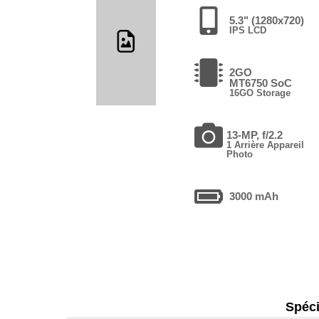
5.3" (1280x720)
IPS LCD
2GO
MT6750 SoC
16GO Storage
13-MP, f/2.2
1 Arrière Appareil
Photo
3000 mAh
Spéci