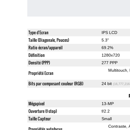
Type d'Ecran
IPS LCD
Taille (Diagonale, Pouces)
5.3"
Ratio écran/appareil
69.2%
Définition
1280x720
Densité (PPP)
277 PPP
Multitouch
Propriété Ecran
Bits par composant couleur (RGB)
24 bit
(16,777,216
Mégapixel
13-MP
Ouverture (f-stop)
f/2.2
Taille Capteur
Small
Contraste
Propriétés autofocus