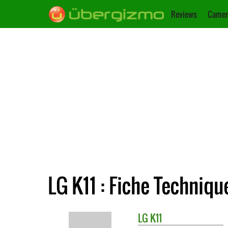
Reviews
Camer
LG K11 : Fiche Techniqu
LG
K11