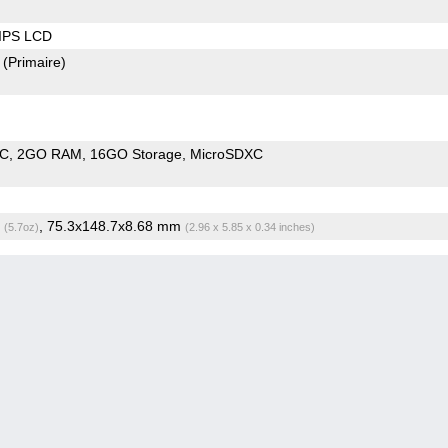
 IPS LCD
2
(Primaire)
oC
2GO RAM
16GO Storage
MicroSDXC
g
, 75.3x148.7x8.68 mm
(5.7oz)
(2.96 x 5.85 x 0.34 inches)