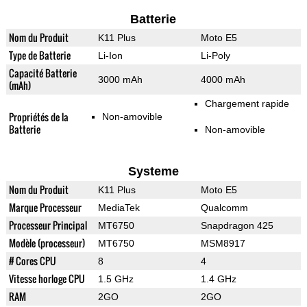
Batterie
Nom du Produit
K11 Plus
Moto E5
Type de Batterie
Li-Ion
Li-Poly
Capacité Batterie
3000 mAh
4000 mAh
(mAh)
Chargement rapide
Propriétés de la
Non-amovible
Batterie
Non-amovible
Systeme
Nom du Produit
K11 Plus
Moto E5
Marque Processeur
MediaTek
Qualcomm
Processeur Principal
MT6750
Snapdragon 425
Modèle (processeur)
MT6750
MSM8917
# Cores CPU
8
4
Vitesse horloge CPU
1.5 GHz
1.4 GHz
RAM
2GO
2GO