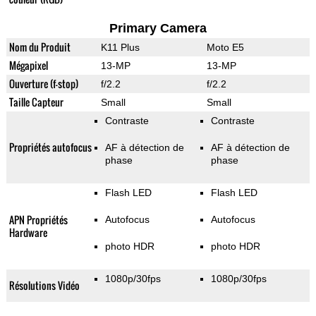
Primary Camera
Nom du Produit
K11 Plus
Moto E5
Mégapixel
13-MP
13-MP
Ouverture (f-stop)
f/2.2
f/2.2
Taille Capteur
Small
Small
Contraste
Contraste
Propriétés autofocus
AF à détection de
AF à détection de
phase
phase
Flash LED
Flash LED
APN Propriétés
Autofocus
Autofocus
Hardware
photo HDR
photo HDR
1080p/30fps
1080p/30fps
Résolutions Vidéo