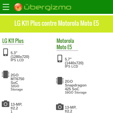
LG K11 Plus contre Motorola Moto E5
LG
K11 Plus
Motorola
Moto E5
5.3"
(1280x720)
5.7"
IPS LCD
(1440x720)
IPS LCD
2GO
MT6750
2GO
SoC
Snapdragon
32GO
425 SoC
Storage
16GO Storage
13-MP,
13-MP,
f/2.2
f/2.2
1