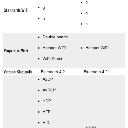
b
g
Standards WiFi
g
n
n
Double bande
Hotspot WiFi
Hotspot WiFi
Propriétés WiFi
WiFi Direct
Version Bluetooth
Bluetooth 4.2
Bluetooth 4.2
A2DP
AVRCP
HDP
HFP
HID