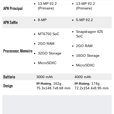
13-MP f/2.2
13-MP f/2.2
APN Principal
(Primaire)
(Primaire)
8-MP
5-MP f/2.2
APN Selfie
Snapdragon 425
MT6750 SoC
SoC
2GO RAM
2GO RAM
Processeur, Memoire
32GO Storage
16GO Storage
MicroSDXC
MicroSDXC
Batterie
3000 mAh
4000 mAh
IP Rating
, 162g
,
IP Rating
, 174g
,
Design
75.3x148.7x8.68 mm
72.2x154.4x8.95 mm