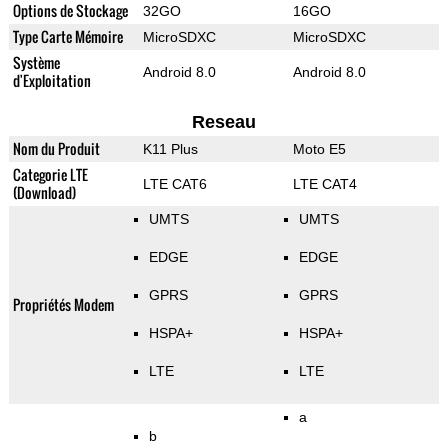
Options de Stockage
32GO
16GO
Type Carte Mémoire
MicroSDXC
MicroSDXC
Système
Android 8.0
Android 8.0
d'Exploitation
Reseau
Nom du Produit
K11 Plus
Moto E5
Categorie LTE
LTE CAT6
LTE CAT4
(Download)
UMTS
UMTS
EDGE
EDGE
GPRS
GPRS
Propriétés Modem
HSPA+
HSPA+
LTE
LTE
a
b