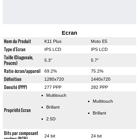
Ecran
Nom du Produit
K11 Plus
Moto E5
Type d'Ecran
IPS LCD
IPS LCD
Taille (Diagonale,
5.3"
5.7"
Pouces)
Ratio écran/appareil
69.2%
75.2%
Définition
1280x720
1440x720
Densité (PPP)
277 PPP
282 PPP
Multitouch
Multitouch
Brillant
Propriété Ecran
Brillant
2.5D
Bits par composant
24 bit
24 bit
couleur (RGB)