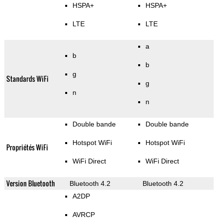
HSPA+
HSPA+
LTE
LTE
a
b
b
g
Standards WiFi
g
n
n
Double bande
Double bande
Hotspot WiFi
Hotspot WiFi
Propriétés WiFi
WiFi Direct
WiFi Direct
Version Bluetooth
Bluetooth 4.2
Bluetooth 4.2
A2DP
AVRCP