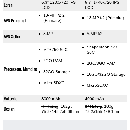
5.3" 1280x720 IPS
5.7" 1440x720 IPS
Ecran
LCD
LCD
13-MP f/2.2
13-MP f/2
(Primaire)
APN Principal
(Primaire)
8-MP
5-MP f/2
APN Selfie
Snapdragon 427
MT6750 SoC
SoC
2GO RAM
2GO/3GO RAM
Processeur, Memoire
32GO Storage
16GO/32GO Storage
MicroSDXC
MicroSDXC
Batterie
3000 mAh
4000 mAh
IP Rating
, 162g
,
IP Rating
, 180g
,
Design
75.3x148.7x8.68 mm
72.2x155.4x9.1 mm