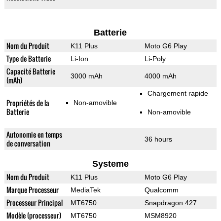
Batterie
Nom du Produit
K11 Plus
Moto G6 Play
Type de Batterie
Li-Ion
Li-Poly
Capacité Batterie
3000 mAh
4000 mAh
(mAh)
Chargement rapide
Propriétés de la
Non-amovible
Batterie
Non-amovible
Autonomie en temps
36 hours
de conversation
Systeme
Nom du Produit
K11 Plus
Moto G6 Play
Marque Processeur
MediaTek
Qualcomm
Processeur Principal
MT6750
Snapdragon 427
Modèle (processeur)
MT6750
MSM8920