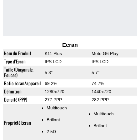
Ecran
Nom du Produit
K11 Plus
Moto G6 Play
Type d'Ecran
IPS LCD
IPS LCD
Taille (Diagonale,
5.3"
5.7"
Pouces)
Ratio écran/appareil
69.2%
74.7%
Définition
1280x720
1440x720
Densité (PPP)
277 PPP
282 PPP
Multitouch
Multitouch
Brillant
Propriété Ecran
Brillant
2.5D