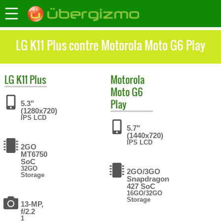
LG K11 Plus contre Motorola Moto G6 Play
LG
K11 Plus
Motorola
Moto G6
Play
5.3"
(1280x720)
IPS LCD
5.7"
(1440x720)
IPS LCD
2GO
MT6750
SoC
32GO
2GO/3GO
Storage
Snapdragon
427 SoC
16GO/32GO
Storage
13-MP,
f/2.2
1