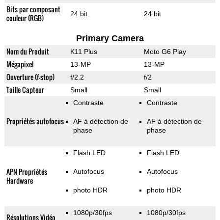
Bits par composant
24 bit
24 bit
couleur (RGB)
Primary Camera
Nom du Produit
K11 Plus
Moto G6 Play
Mégapixel
13-MP
13-MP
Ouverture (f-stop)
f/2.2
f/2
Taille Capteur
Small
Small
Contraste
Contraste
Propriétés autofocus
AF à détection de
AF à détection de
phase
phase
Flash LED
Flash LED
APN Propriétés
Autofocus
Autofocus
Hardware
photo HDR
photo HDR
1080p/30fps
1080p/30fps
Résolutions Vidéo