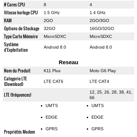
# Cores CPU
8
4
Vitesse horloge CPU
1.5 GHz
1.4 GHz
RAM
2GO
2GO/3GO
Options de Stockage
32GO
16GO/32GO
Type Carte Mémoire
MicroSDXC
MicroSDXC
Système
Android 8.0
Android 8.0
d'Exploitation
Reseau
Nom du Produit
K11 Plus
Moto G6 Play
Categorie LTE
LTE CAT6
LTE CAT4
(Download)
12, 25, 26, 28, 38, 41,
LTE (fréquences)
66
UMTS
UMTS
EDGE
EDGE
GPRS
GPRS
Propriétés Modem