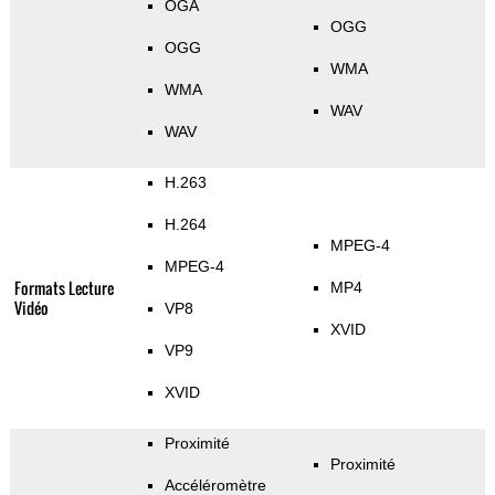
OGA
OGG
OGG
WMA
WMA
WAV
WAV
H.263
H.264
MPEG-4
MPEG-4
Formats Lecture
MP4
Vidéo
VP8
XVID
VP9
XVID
Proximité
Proximité
Accéléromètre