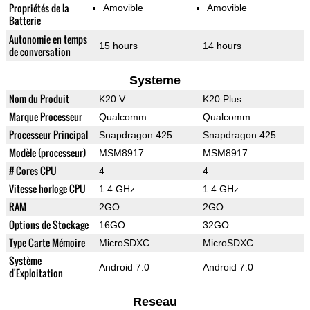
Propriétés de la
Amovible
Amovible
Batterie
Autonomie en temps
15 hours
14 hours
de conversation
Systeme
Nom du Produit
K20 V
K20 Plus
Marque Processeur
Qualcomm
Qualcomm
Processeur Principal
Snapdragon 425
Snapdragon 425
Modèle (processeur)
MSM8917
MSM8917
# Cores CPU
4
4
Vitesse horloge CPU
1.4 GHz
1.4 GHz
RAM
2GO
2GO
Options de Stockage
16GO
32GO
Type Carte Mémoire
MicroSDXC
MicroSDXC
Système
Android 7.0
Android 7.0
d'Exploitation
Reseau