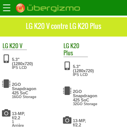
LG K20 V contre LG K20 Plus
LG
K20 V
LG
K20
Plus
5.3"
(1280x720)
5.3"
IPS LCD
(1280x720)
IPS LCD
2GO
Snapdragon
2GO
425 SoC
Snapdragon
16GO Storage
425 SoC
32GO Storage
13-MP,
f/2.2
13-MP,
1
f/2.2
Arrière