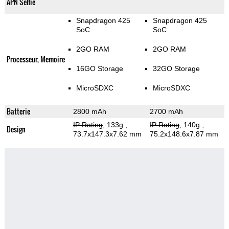
APN Selfie
Snapdragon 425
Snapdragon 425
SoC
SoC
2GO RAM
2GO RAM
Processeur, Memoire
16GO Storage
32GO Storage
MicroSDXC
MicroSDXC
Batterie
2800 mAh
2700 mAh
IP Rating
, 133g
,
IP Rating
, 140g
,
Design
73.7x147.3x7.62 mm
75.2x148.6x7.87 mm