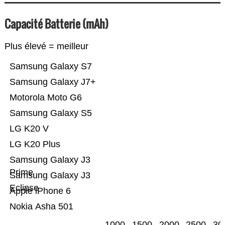
Capacité Batterie (mAh)
Plus élevé = meilleur
Samsung Galaxy S7
Samsung Galaxy J7+
Motorola Moto G6
Samsung Galaxy S5
LG K20 V
LG K20 Plus
Samsung Galaxy J3
Prime
Samsung Galaxy J3
Eclipse
Apple iPhone 6
Nokia Asha 501
1000
1500
2000
2500
30