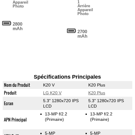
1
Appareil
Arrière
Photo
Appareil
Photo
2800
mAh
2700
mAh
Spécifications Principales
Nom du Produit
K20 V
K20 Plus
Produit
LG K20 V
K20 Plus
5.3" 1280x720 IPS
5.3" 1280x720 IPS
Ecran
LCD
LCD
13-MP f/2.2
13-MP f/2.2
APN Principal
(Primaire)
(Primaire)
5-MP
5-MP