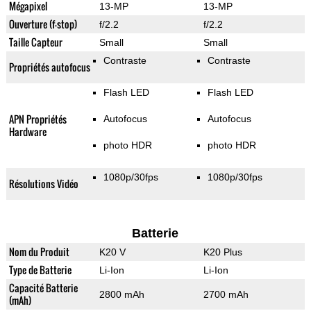
Mégapixel
13-MP
13-MP
Ouverture (f-stop)
f/2.2
f/2.2
Taille Capteur
Small
Small
Contraste
Contraste
Propriétés autofocus
Flash LED
Flash LED
APN Propriétés
Autofocus
Autofocus
Hardware
photo HDR
photo HDR
1080p/30fps
1080p/30fps
Résolutions Vidéo
Batterie
Nom du Produit
K20 V
K20 Plus
Type de Batterie
Li-Ion
Li-Ion
Capacité Batterie
2800 mAh
2700 mAh
(mAh)