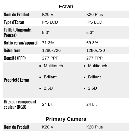
Ecran
Nom du Produit
K20 V
K20 Plus
Type d'Ecran
IPS LCD
IPS LCD
Taille (Diagonale,
5.3"
5.3"
Pouces)
Ratio écran/appareil
71.3%
69.3%
Définition
1280x720
1280x720
Densité (PPP)
277 PPP
277 PPP
Multitouch
Multitouch
Brillant
Brillant
Propriété Ecran
2.5D
2.5D
Bits par composant
24 bit
24 bit
couleur (RGB)
Primary Camera
Nom du Produit
K20 V
K20 Plus