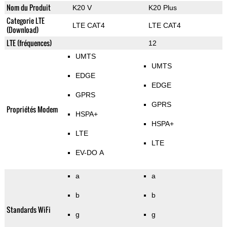
Nom du Produit
K20 V
K20 Plus
Categorie LTE
LTE CAT4
LTE CAT4
(Download)
LTE (fréquences)
12
UMTS
UMTS
EDGE
EDGE
GPRS
GPRS
Propriétés Modem
HSPA+
HSPA+
LTE
LTE
EV-DO A
a
a
b
b
Standards WiFi
g
g