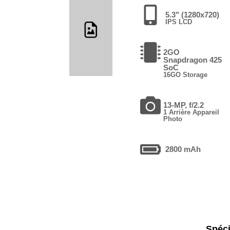
5.3" (1280x720)
IPS LCD
2GO
Snapdragon 425
SoC
16GO Storage
13-MP, f/2.2
1 Arrière Appareil
Photo
2800 mAh
Spéci