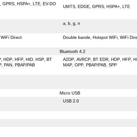
E
GPRS
HSPA+
LTE
EV-DO
UMTS
EDGE
GPRS
HSPA+
LTE
a
b
g
n
WiFi Direct
Double bande
Hotspot WiFi
WiFi Dir
Bluetooth 4.2
P
HDP
HFP
HID
HSP
BT
A2DP
AVRCP
BT EDR
HDP
HFP
H
P
PAN
PBAP/PAB
MAP
OPP
PBAP/PAB
SPP
Micro USB
USB 2.0