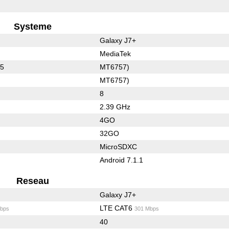
Systeme
Galaxy J7+
MediaTek
25
MT6757)
MT6757)
8
2.39 GHz
4GO
32GO
MicroSDXC
Android 7.1.1
Reseau
Galaxy J7+
LTE CAT6
bps
301 Mbps
40