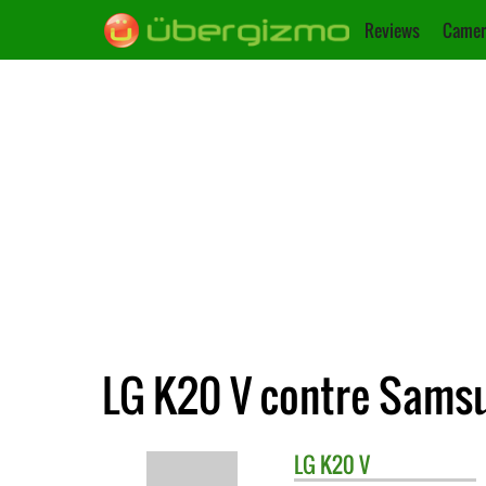
Reviews
Camer
LG K20 V contre Samsu
LG
K20 V