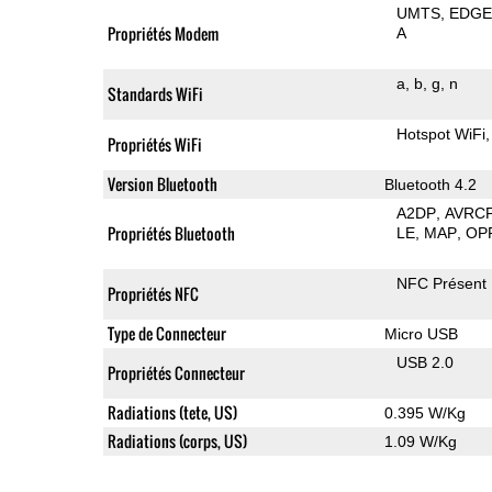
UMTS
EDG
Propriétés Modem
A
a
b
g
n
Standards WiFi
Hotspot WiFi
Propriétés WiFi
Version Bluetooth
Bluetooth 4.2
A2DP
AVRC
Propriétés Bluetooth
LE
MAP
OP
NFC Présent
Propriétés NFC
Type de Connecteur
Micro USB
USB 2.0
Propriétés Connecteur
Radiations (tete, US)
0.395 W/Kg
Radiations (corps, US)
1.09 W/Kg