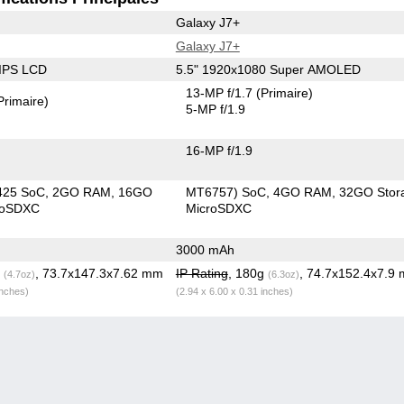
Galaxy J7+
Galaxy J7+
 IPS LCD
5.5" 1920x1080 Super AMOLED
13-MP f/1.7
(Primaire)
Primaire)
5-MP f/1.9
16-MP f/1.9
425 SoC
2GO RAM
16GO
MT6757) SoC
4GO RAM
32GO Stor
roSDXC
MicroSDXC
3000 mAh
g
, 73.7x147.3x7.62 mm
IP Rating
, 180g
, 74.7x152.4x7.9
(4.7oz)
(6.3oz)
inches)
(2.94 x 6.00 x 0.31 inches)