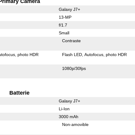
Primary Camera
Galaxy J7+
13-MP
f/1.7
Small
Contraste
utofocus
photo HDR
Flash LED
Autofocus
photo HDR
1080p/30fps
Batterie
Galaxy J7+
Li-Ion
3000 mAh
Non-amovible