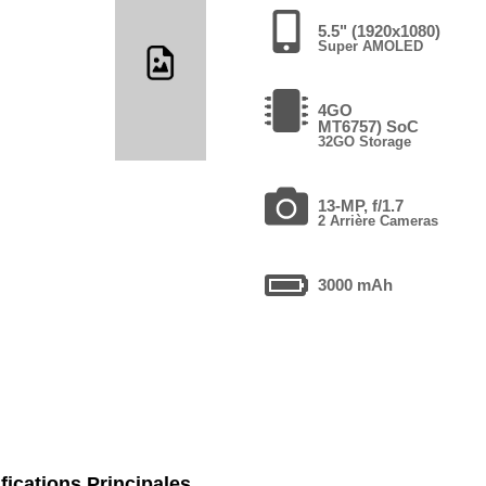
5.5" (1920x1080)
Super AMOLED
4GO
MT6757) SoC
32GO Storage
13-MP, f/1.7
2 Arrière Cameras
3000 mAh
fications Principales