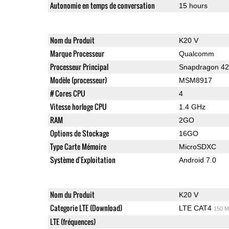
Autonomie en temps de conversation
15 hours
Nom du Produit
K20 V
Marque Processeur
Qualcomm
Processeur Principal
Snapdragon 4
Modèle (processeur)
MSM8917
# Cores CPU
4
Vitesse horloge CPU
1.4 GHz
RAM
2GO
Options de Stockage
16GO
Type Carte Mémoire
MicroSDXC
Système d'Exploitation
Android 7.0
Nom du Produit
K20 V
Categorie LTE (Download)
LTE CAT4
150 M
LTE (fréquences)