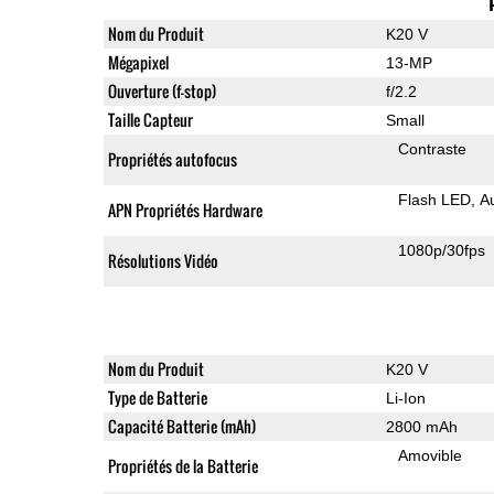
Nom du Produit
K20 V
Mégapixel
13-MP
Ouverture (f-stop)
f/2.2
Taille Capteur
Small
Contraste
Propriétés autofocus
Flash LED
A
APN Propriétés Hardware
1080p/30fps
Résolutions Vidéo
Nom du Produit
K20 V
Type de Batterie
Li-Ion
Capacité Batterie (mAh)
2800 mAh
Amovible
Propriétés de la Batterie