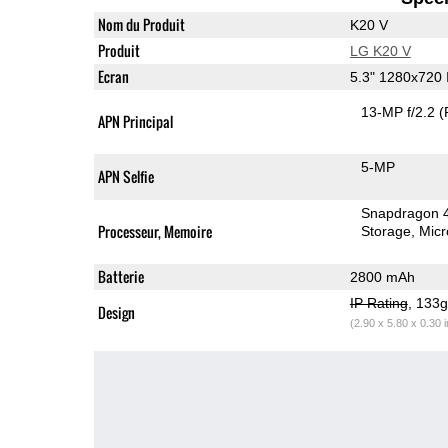
Nom du Produit
K20 V
Produit
LG K20 V
Ecran
5.3" 1280x720
13-MP f/2.2
(
APN Principal
5-MP
APN Selfie
Snapdragon 
Processeur, Memoire
Storage
Mic
Batterie
2800 mAh
IP Rating
, 133
Design
(2.90 x 5.80 x 0.30 