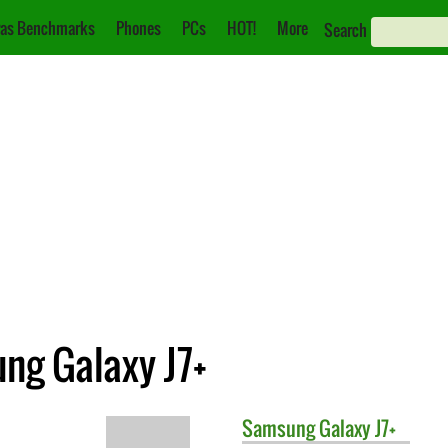
as Benchmarks
Phones
PCs
HOT!
More
Search
ng Galaxy J7+
Samsung
Galaxy J7+