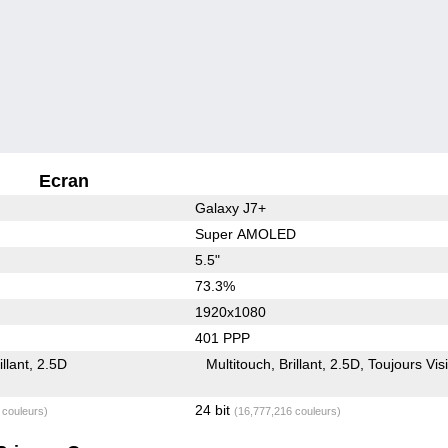
Ecran
Galaxy J7+
Super AMOLED
5.5"
73.3%
1920x1080
401 PPP
illant
2.5D
Multitouch
Brillant
2.5D
Toujours Vis
24 bit
 couleurs)
(16,777,216 couleurs)