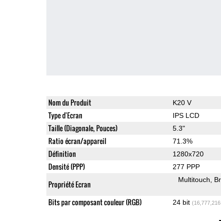
Nom du Produit
K20 V
Type d'Ecran
IPS LCD
Taille (Diagonale, Pouces)
5.3"
Ratio écran/appareil
71.3%
Définition
1280x720
Densité (PPP)
277 PPP
Multitouch
Br
Propriété Ecran
Bits par composant couleur (RGB)
24 bit
(16,777,216